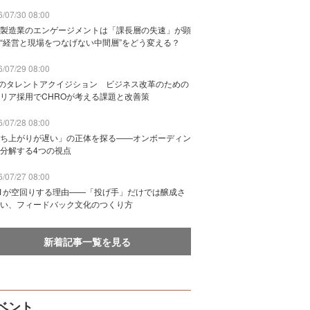
/07/30 08:00
製造業のエンゲージメントは「課長層の失速」が顕
“経営と現場をつなげない中間層”をどう変える？
/07/29 08:00
Bのタレントアクイジション ビジネス改革のための
リア採用でCHROが考える課題と改善策
/07/28 08:00
ち上がりが遅い」の正体を探る——オンボーディン
分解する4つの視点
/07/27 08:00
n1が空回りする理由——「投げ手」だけでは醸成さ
い、フィードバック文化のつくり方
新着記事一覧を見る
ベント