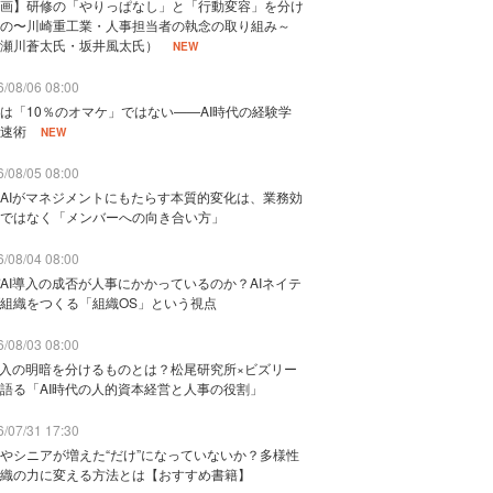
画】研修の「やりっぱなし」と「行動変容」を分け
の〜川崎重工業・人事担当者の執念の取り組み～
瀬川蒼太氏・坂井風太氏）
NEW
/08/06 08:00
は「10％のオマケ」ではない——AI時代の経験学
速術
NEW
/08/05 08:00
AIがマネジメントにもたらす本質的変化は、業務効
ではなく「メンバーへの向き合い方」
/08/04 08:00
AI導入の成否が人事にかかっているのか？AIネイテ
組織をつくる「組織OS」という視点
/08/03 08:00
導入の明暗を分けるものとは？松尾研究所×ビズリー
語る「AI時代の人的資本経営と人事の役割」
/07/31 17:30
やシニアが増えた“だけ”になっていないか？多様性
織の力に変える方法とは【おすすめ書籍】