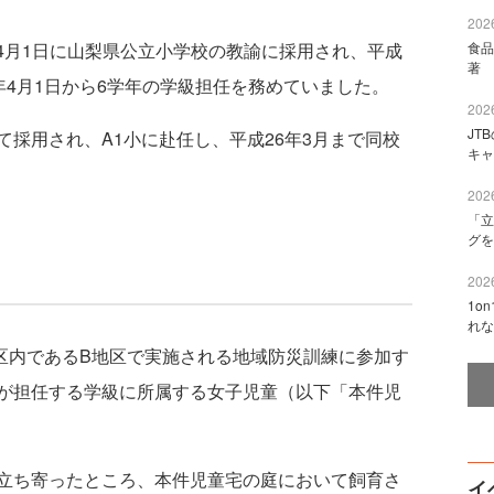
2026
4月1日に山梨県公立小学校の教諭に採用され、平成
食品
著 
4年4月1日から6学年の学級担任を務めていました。
2026
JT
て採用され、A1小に赴任し、平成26年3月まで同校
キャ
2026
「立
グを
2026
1o
れな
校区内であるB地区で実施される地域防災訓練に参加す
が担任する学級に所属する女子児童（以下「本件児
立ち寄ったところ、本件児童宅の庭において飼育さ
イ