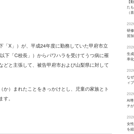
【動
たも
（喜
2026
研修
習加
「X」）が、平成24年度に勤務していた甲府市立
2026
生成
（以下「C校長」）からパワハラを受けてうつ病に罹
率化
などと主張して、被告甲府市および山梨県に対して
2026
なぜ
ィブ
（か）まれたことをきっかけとし、児童の家族とト
2026
ます。
AI
チが
2026
女性
を組