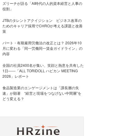
ズリーチが語る「AI時代の人的資本経営と人事の
役割」
JTBのタレントアクイジション ビジネス改革の
ためのキャリア採用でCHROが考える課題と改善
策
パート・有期雇用労働法の改正とは？ 2026年10
月に変わる「同一労働同一賃金ガイドライン」の
内容
全国の社員2400名が集い、笑顔と熱意を共有した
1日――「ALL TORIDOLL ハピカン MEETING
2026」レポート
食品製造業のエンゲージメントは「課長層の失
速」が顕著 “経営と現場をつなげない中間層”を
どう変える？