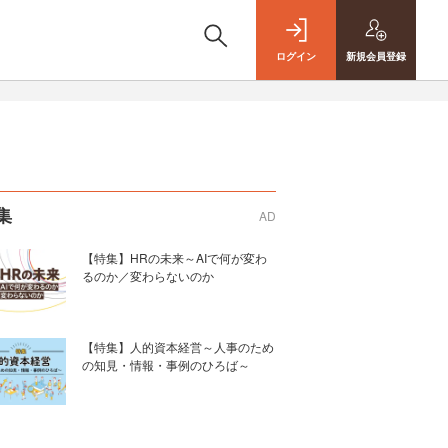
ログイン
新規
会員登録
集
AD
【特集】HRの未来～AIで何が変わ
るのか／変わらないのか
【特集】人的資本経営～人事のため
の知見・情報・事例のひろば～