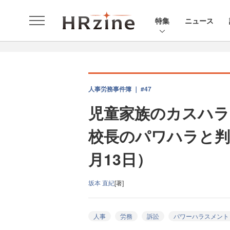
特集
ニュース
人事労務事件簿 ｜ #47
児童家族のカスハラ
校長のパワハラと判断
月13日）
坂本 直紀
[著]
人事
労務
訴訟
パワーハラスメント