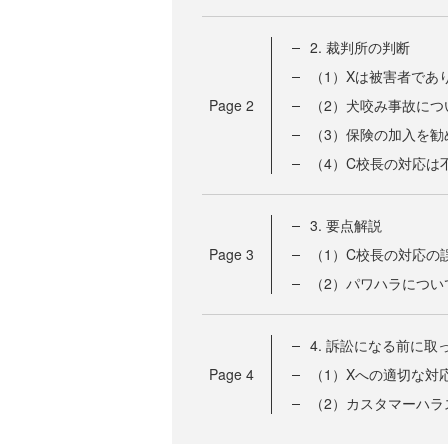
2. 裁判所の判断
（1）Xは被害者であ
Page
2
（2）犬咬み事故につ
（3）保険の加入を勧
（4）C校長の対応は
3. 要点解説
Page
3
（1）C校長の対応の
（2）パワハラについ
4. 訴訟になる前に
Page
4
（1）Xへの適切な対
（2）カスタマーハラ