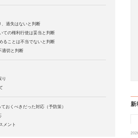
り、過失はないと判断
いての権利行使は妥当と判断
めることは不当でないと判断
不適切と判断
誤り
て
新
取っておくべきだった対応（予防策）
応
スメント
2026