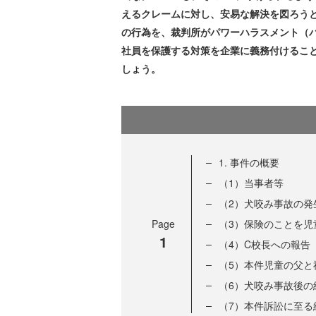
えるクレームに対し、安易な解決を図ろう
の行為を、裁判所がパワーハラスメント（
社員を保護する対策を企業に義務付けるこ
しょう。
1. 事件の概要
（1）当事者等
（2）犬咬み事故の発
Page
（3）保険のことを児
1
（4）C校長への報告
（5）本件児童の父と
（6）犬咬み事故後の
（7）本件訴訟に至る