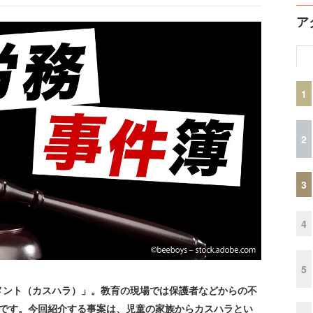
ア
1
2
3
4
5
ント（カスハラ）」。教育の現場では保護者などからの不
うです。今回紹介する事案は、児童の家族からカスハラとい