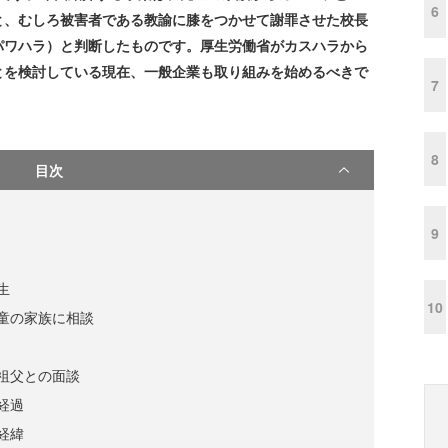
6
と、むしろ被害者である教諭に膝をつかせて謝罪させた校長
パワハラ）と判断したものです。厚生労働省がカスハラから
とを検討している現在、一般企業も取り組みを始めるべきで
7
8
目次
9
生
10
童の家族に相談
祖父との面談
経過
経緯