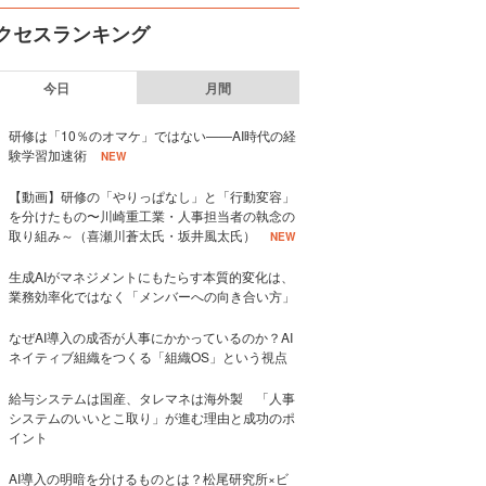
クセスランキング
今日
月間
研修は「10％のオマケ」ではない——AI時代の経
験学習加速術
NEW
【動画】研修の「やりっぱなし」と「行動変容」
を分けたもの〜川崎重工業・人事担当者の執念の
取り組み～（喜瀬川蒼太氏・坂井風太氏）
NEW
生成AIがマネジメントにもたらす本質的変化は、
業務効率化ではなく「メンバーへの向き合い方」
なぜAI導入の成否が人事にかかっているのか？AI
ネイティブ組織をつくる「組織OS」という視点
給与システムは国産、タレマネは海外製 「人事
システムのいいとこ取り」が進む理由と成功のポ
イント
AI導入の明暗を分けるものとは？松尾研究所×ビ