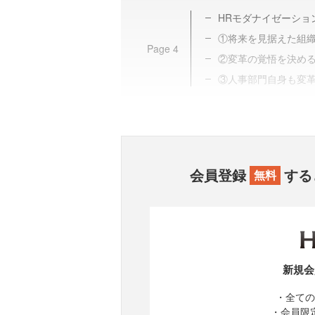
HRモダナイゼーショ
①将来を見据えた組
Page
4
②変革の覚悟を決め
③人事部門自身も変
会員登録
する
無料
新規会
・全ての
・会員限