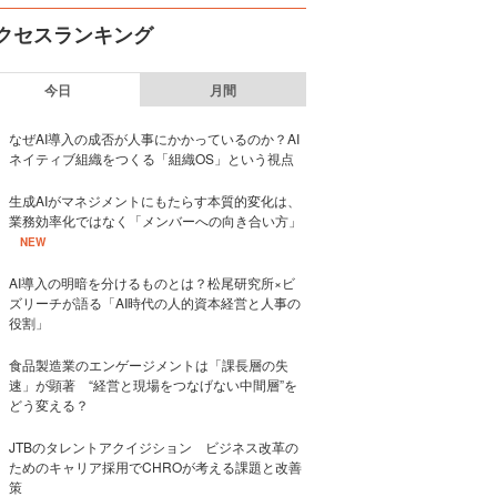
クセスランキング
今日
月間
なぜAI導入の成否が人事にかかっているのか？AI
ネイティブ組織をつくる「組織OS」という視点
生成AIがマネジメントにもたらす本質的変化は、
業務効率化ではなく「メンバーへの向き合い方」
NEW
AI導入の明暗を分けるものとは？松尾研究所×ビ
ズリーチが語る「AI時代の人的資本経営と人事の
役割」
食品製造業のエンゲージメントは「課長層の失
速」が顕著 “経営と現場をつなげない中間層”を
どう変える？
JTBのタレントアクイジション ビジネス改革の
ためのキャリア採用でCHROが考える課題と改善
策