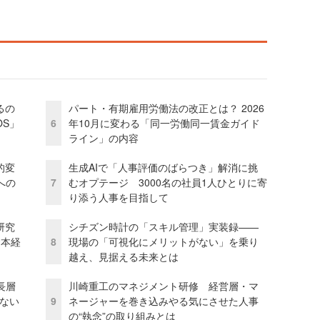
るの
パート・有期雇用労働法の改正とは？ 2026
OS」
6
年10月に変わる「同一労働同一賃金ガイド
ライン」の内容
的変
生成AIで「人事評価のばらつき」解消に挑
への
7
むオプテージ 3000名の社員1人ひとりに寄
り添う人事を目指して
研究
シチズン時計の「スキル管理」実装録——
資本経
8
現場の「可視化にメリットがない」を乗り
越え、見据える未来とは
長層
川崎重工のマネジメント研修 経営層・マ
ない
9
ネージャーを巻き込みやる気にさせた人事
の“執念”の取り組みとは