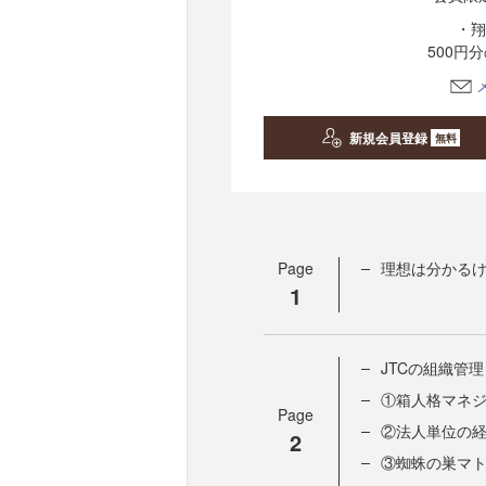
・翔
500円
新規会員登録
無料
Page
理想は分かる
1
JTCの組織管理
①箱人格マネ
Page
②法人単位の
2
③蜘蛛の巣マ