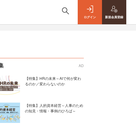
ログイン
新規
会員登録
集
AD
【特集】HRの未来～AIで何が変わ
るのか／変わらないのか
【特集】人的資本経営～人事のため
の知見・情報・事例のひろば～