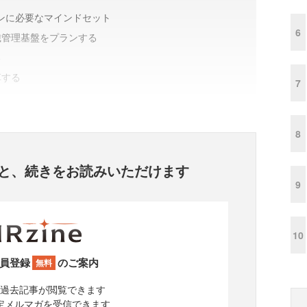
ンに必要なマインドセット
6
織管理基盤をプランする
る
革する
7
8
と、
続きをお読みいただけます
9
10
員登録
のご案内
無料
過去記事が閲覧できます
定メルマガを受信できます