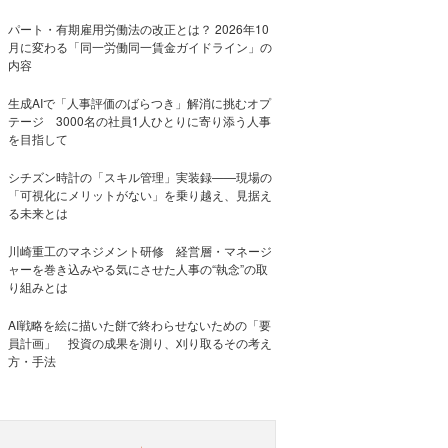
パート・有期雇用労働法の改正とは？ 2026年10
月に変わる「同一労働同一賃金ガイドライン」の
内容
生成AIで「人事評価のばらつき」解消に挑むオプ
テージ 3000名の社員1人ひとりに寄り添う人事
を目指して
シチズン時計の「スキル管理」実装録——現場の
「可視化にメリットがない」を乗り越え、見据え
る未来とは
川崎重工のマネジメント研修 経営層・マネージ
ャーを巻き込みやる気にさせた人事の“執念”の取
り組みとは
AI戦略を絵に描いた餅で終わらせないための「要
員計画」 投資の成果を測り、刈り取るその考え
方・手法