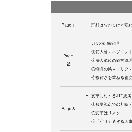
Page
1
理想は分かるけど変
JTCの組織管理
①箱人格マネジメン
Page
②法人単位の経営管
2
③蜘蛛の巣マトリク
④複雑さを重ねる都
変革に対するJTC思考
①短期視点での判断
Page
3
②変革はリスク
③「守り」過ぎる人