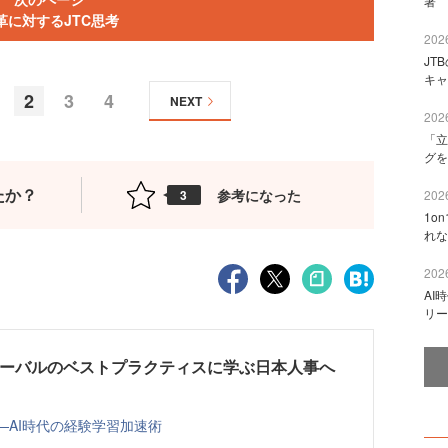
著 
革に対するJTC思考
2026
JT
キャ
2
3
4
NEXT
2026
「立
グを
たか？
参考になった
3
2026
1o
れな
2026
AI
リー
ローバルのベストプラクティスに学ぶ日本人事へ
—AI時代の経験学習加速術