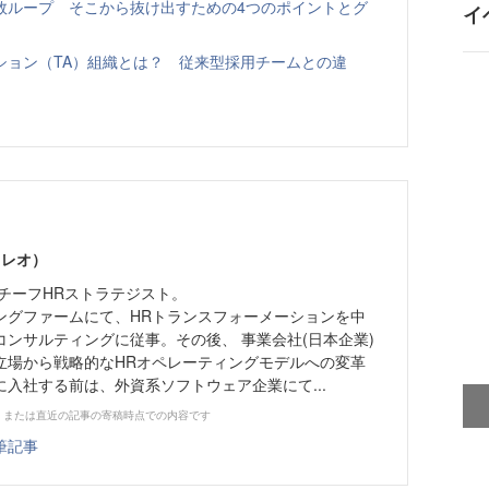
敗ループ そこから抜け出すための4つのポイントとグ
イ
ション（TA）組織とは？ 従来型採用チームとの違
 レオ）
チーフHRストラテジスト。
ングファームにて、HRトランスフォーメーションを中
ンサルティングに従事。その後、 事業会社(日本企業)
立場から戦略的なHRオペレーティングモデルへの変革
yに入社する前は、外資系ソフトウェア企業にて...
、または直近の記事の寄稿時点での内容です
筆記事