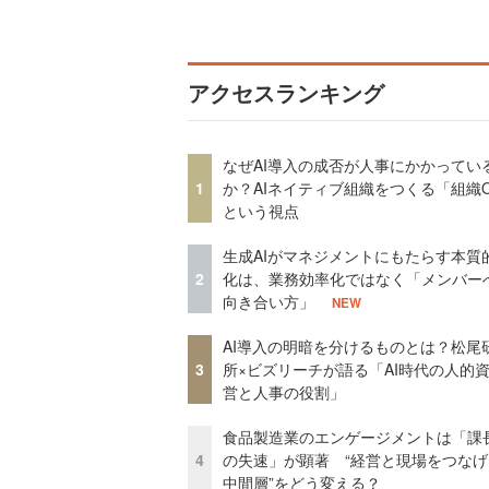
アクセスランキング
なぜAI導入の成否が人事にかかってい
1
か？AIネイティブ組織をつくる「組織
という視点
生成AIがマネジメントにもたらす本質
2
化は、業務効率化ではなく「メンバー
向き合い方」
NEW
AI導入の明暗を分けるものとは？松尾
3
所×ビズリーチが語る「AI時代の人的
営と人事の役割」
食品製造業のエンゲージメントは「課
4
の失速」が顕著 “経営と現場をつなげ
中間層”をどう変える？