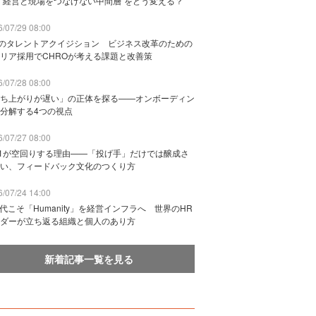
“経営と現場をつなげない中間層”をどう変える？
/07/29 08:00
Bのタレントアクイジション ビジネス改革のための
リア採用でCHROが考える課題と改善策
/07/28 08:00
ち上がりが遅い」の正体を探る——オンボーディン
分解する4つの視点
/07/27 08:00
n1が空回りする理由——「投げ手」だけでは醸成さ
い、フィードバック文化のつくり方
/07/24 14:00
時代こそ「Humanity」を経営インフラへ 世界のHR
ダーが立ち返る組織と個人のあり方
新着記事一覧を見る