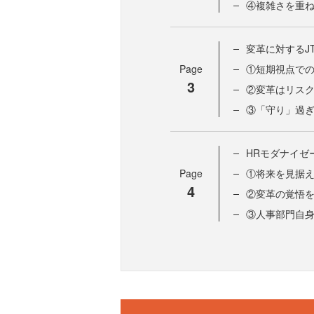
④複雑さを重
変革に対するJ
Page
①短期視点で
3
②変革はリス
③「守り」過
HRモダナイゼ
Page
①将来を見据
4
②変革の覚悟
③人事部門自