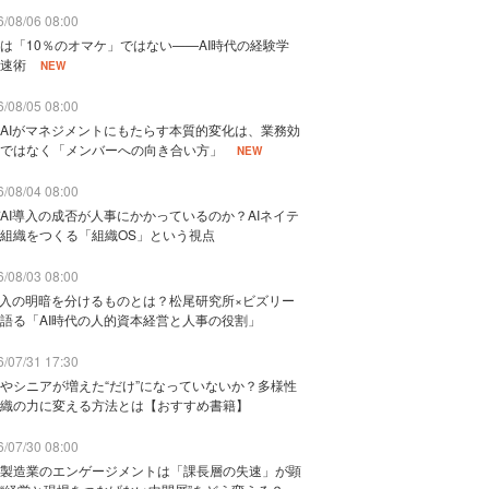
/08/06 08:00
は「10％のオマケ」ではない——AI時代の経験学
速術
NEW
/08/05 08:00
AIがマネジメントにもたらす本質的変化は、業務効
ではなく「メンバーへの向き合い方」
NEW
/08/04 08:00
AI導入の成否が人事にかかっているのか？AIネイテ
組織をつくる「組織OS」という視点
/08/03 08:00
導入の明暗を分けるものとは？松尾研究所×ビズリー
語る「AI時代の人的資本経営と人事の役割」
/07/31 17:30
やシニアが増えた“だけ”になっていないか？多様性
織の力に変える方法とは【おすすめ書籍】
/07/30 08:00
製造業のエンゲージメントは「課長層の失速」が顕