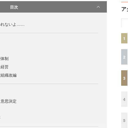
目次
ア
われないよ……
1
ト
2
理体制
ス経営
度組織改編
3
4
・意思決定
事
5