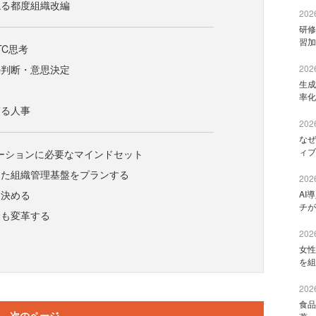
ねる都度組織改編
2026
研修
習加
TC思考
の判断・意思決定
2026
生成
ク
率化
ぎる人事
2026
なぜ
ィブ
ーションに必要なマインドセット
えた組織管理基盤をプランする
2026
を決める
AI
チが
身も変革する
2026
女性
を組
2026
食品
次のページ