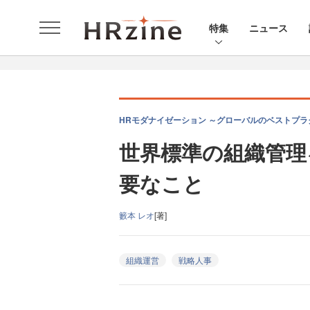
特集
ニュース
HRモダナイゼーション ～グローバルのベストプラ
世界標準の組織管理
要なこと
籔本 レオ
[著]
組織運営
戦略人事