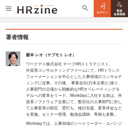
新規
ログイン
会員登録
著者情報
籔本 レオ（ヤブモト レオ）
ワークデイ株式会社 チーフHRストラテジスト。
外資系コンサルティングファームにて、HRトランス
フォーメーションを中心とした人事領域のコンサルテ
ィングに従事。その後、 事業会社(日本企業)に移り、
人事部門の立場から戦略的なHRオペレーティングモ
デルへの変革をリード。Workdayに入社する前は、外
資系ソフトウェア企業にて、数百社の人事部門に対し
て人事変革の助言、壁打ち、検討支援、変革伴走など
を実施。セミナー登壇、勉強会講師、寄稿も多数。
Workdayでは、人事領域のソートリーダー・エバンジ