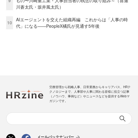
9
もの〜川崎重工業・人事担当者の執念の取り組み～（喜瀬
川蒼太氏・坂井風太氏）
AIエージェントを交えた組織再編 これからは「人事の時
10
代」になる——PeopleX橘氏が見通す5年後
労務管理から戦略人事、日常業務からキャリアパス、HRテ
クノロジーまで、人事部や人事に関わる皆様に役立つ記事
（ノウハウ、事例など）やニュースなどを提供するWebマ
ガジンです。
メールバックナンバー