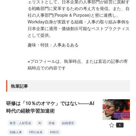
ェリストとして、日本企業の人事部門が経営に貢献す
る戦略部門に変革するための考え方を発信。また、自
社の人事部門(People & Purpose)と密に連携し、
Workday自身が実践する組織・人事の取り組み事例を
日本企業に適用・価値創出可能なベストプラクティス
として提供。
趣味・特技：人事あるある
※プロフィールは、執筆時点、または直近の記事の寄
稿時点での内容です
執筆記事
研修は「10％のオマケ」ではない——AI
時代の経験学習加速術
教育・人材育成
AI
研修
組織運営
1
戦略人事
HRの未来
AI時代