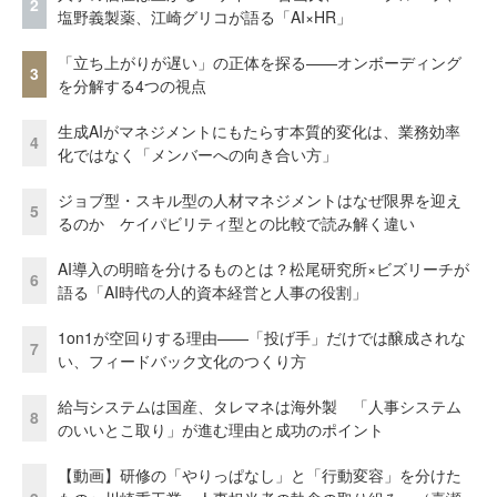
2
塩野義製薬、江崎グリコが語る「AI×HR」
「立ち上がりが遅い」の正体を探る——オンボーディング
3
を分解する4つの視点
生成AIがマネジメントにもたらす本質的変化は、業務効率
4
化ではなく「メンバーへの向き合い方」
ジョブ型・スキル型の人材マネジメントはなぜ限界を迎え
5
るのか ケイパビリティ型との比較で読み解く違い
AI導入の明暗を分けるものとは？松尾研究所×ビズリーチが
6
語る「AI時代の人的資本経営と人事の役割」
1on1が空回りする理由——「投げ手」だけでは醸成されな
7
い、フィードバック文化のつくり方
給与システムは国産、タレマネは海外製 「人事システム
8
のいいとこ取り」が進む理由と成功のポイント
【動画】研修の「やりっぱなし」と「行動変容」を分けた