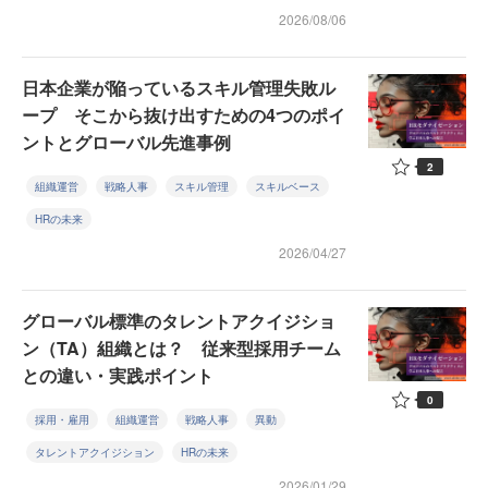
2026/08/06
日本企業が陥っているスキル管理失敗ル
ープ そこから抜け出すための4つのポイ
ントとグローバル先進事例
2
組織運営
戦略人事
スキル管理
スキルベース
HRの未来
2026/04/27
グローバル標準のタレントアクイジショ
ン（TA）組織とは？ 従来型採用チーム
との違い・実践ポイント
0
採用・雇用
組織運営
戦略人事
異動
タレントアクイジション
HRの未来
2026/01/29