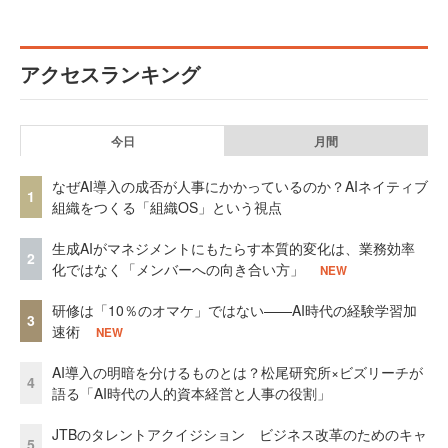
アクセスランキング
今日
月間
なぜAI導入の成否が人事にかかっているのか？AIネイティブ
1
組織をつくる「組織OS」という視点
生成AIがマネジメントにもたらす本質的変化は、業務効率
2
化ではなく「メンバーへの向き合い方」
NEW
研修は「10％のオマケ」ではない——AI時代の経験学習加
3
速術
NEW
AI導入の明暗を分けるものとは？松尾研究所×ビズリーチが
4
語る「AI時代の人的資本経営と人事の役割」
JTBのタレントアクイジション ビジネス改革のためのキャ
5