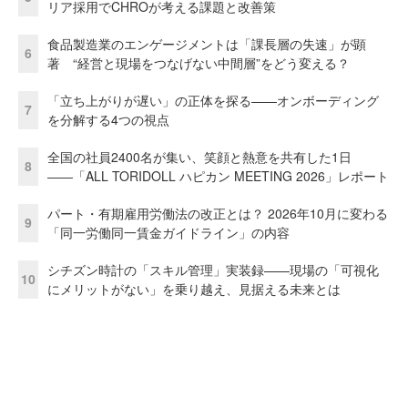
リア採用でCHROが考える課題と改善策
食品製造業のエンゲージメントは「課長層の失速」が顕
6
著 “経営と現場をつなげない中間層”をどう変える？
「立ち上がりが遅い」の正体を探る——オンボーディング
7
を分解する4つの視点
全国の社員2400名が集い、笑顔と熱意を共有した1日
8
――「ALL TORIDOLL ハピカン MEETING 2026」レポート
パート・有期雇用労働法の改正とは？ 2026年10月に変わる
9
「同一労働同一賃金ガイドライン」の内容
シチズン時計の「スキル管理」実装録——現場の「可視化
10
にメリットがない」を乗り越え、見据える未来とは