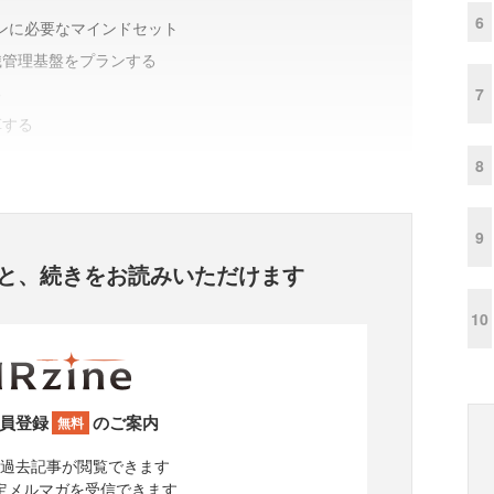
6
ンに必要なマインドセット
織管理基盤をプランする
る
7
革する
8
9
と、
続きをお読みいただけます
10
員登録
のご案内
無料
過去記事が閲覧できます
定メルマガを受信できます