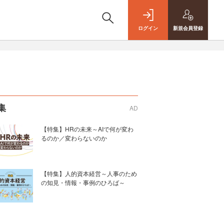
ログイン
新規
会員登録
集
AD
【特集】HRの未来～AIで何が変わ
るのか／変わらないのか
【特集】人的資本経営～人事のため
の知見・情報・事例のひろば～