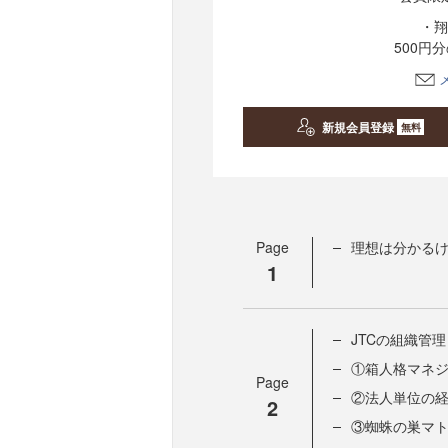
・翔
500円
新規会員登録
無料
Page
理想は分かる
1
JTCの組織管理
①箱人格マネ
Page
②法人単位の
2
③蜘蛛の巣マ