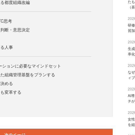
たも
ねる都度組織改編
（喜
2026
TC思考
研修
の判断・意思決定
習加
ク
2026
ぎる人事
生成
率化
ーションに必要なマインドセット
2026
なぜ
えた組織管理基盤をプランする
ィブ
を決める
2026
身も変革する
AI
チが
2026
女性
を組
次のページ