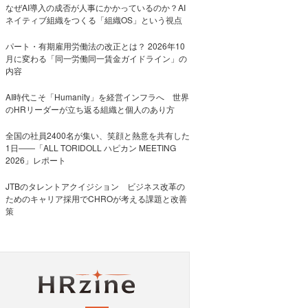
なぜAI導入の成否が人事にかかっているのか？AI
ネイティブ組織をつくる「組織OS」という視点
パート・有期雇用労働法の改正とは？ 2026年10
月に変わる「同一労働同一賃金ガイドライン」の
内容
AI時代こそ「Humanity」を経営インフラへ 世界
のHRリーダーが立ち返る組織と個人のあり方
全国の社員2400名が集い、笑顔と熱意を共有した
1日――「ALL TORIDOLL ハピカン MEETING
2026」レポート
JTBのタレントアクイジション ビジネス改革の
ためのキャリア採用でCHROが考える課題と改善
策