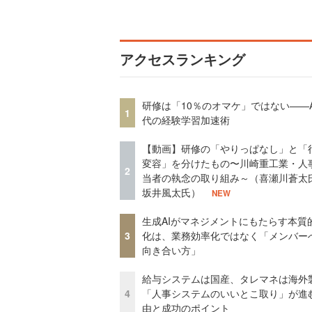
アクセスランキング
研修は「10％のオマケ」ではない——A
1
代の経験学習加速術
【動画】研修の「やりっぱなし」と「
変容」を分けたもの〜川崎重工業・人
2
当者の執念の取り組み～（喜瀬川蒼太
坂井風太氏）
NEW
生成AIがマネジメントにもたらす本質
3
化は、業務効率化ではなく「メンバー
向き合い方」
給与システムは国産、タレマネは海
4
「人事システムのいいとこ取り」が進
由と成功のポイント