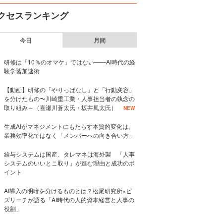
クセスランキング
今日
月間
研修は「10％のオマケ」ではない——AI時代の経
験学習加速術
【動画】研修の「やりっぱなし」と「行動変容」
を分けたもの〜川崎重工業・人事担当者の執念の
取り組み～（喜瀬川蒼太氏・坂井風太氏）
NEW
生成AIがマネジメントにもたらす本質的変化は、
業務効率化ではなく「メンバーへの向き合い方」
給与システムは国産、タレマネは海外製 「人事
システムのいいとこ取り」が進む理由と成功のポ
イント
AI導入の明暗を分けるものとは？松尾研究所×ビ
ズリーチが語る「AI時代の人的資本経営と人事の
役割」