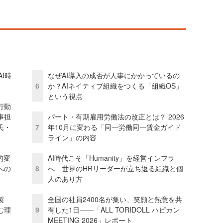
I時
なぜAI導入の成否が人事にかかっているの
6
か？AIネイティブ組織をつくる「組織OS」
という視点
行動
事担
パート・有期雇用労働法の改正とは？ 2026
氏・
7
年10月に変わる「同一労働同一賃金ガイド
ライン」の内容
的変
AI時代こそ「Humanity」を経営インフラ
への
8
へ 世界のHRリーダーが立ち返る組織と個
人のあり方
外製
全国の社員2400名が集い、笑顔と熱意を共
む理
9
有した1日――「ALL TORIDOLL ハピカン
MEETING 2026」レポート