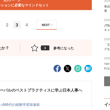
2026
ーションに必要なマインドセット
食品
著 
2026
2
3
4
NEXT
JT
キャ
2026
「立
たか？
参考になった
3
グを
2026
1o
れな
ローバルのベストプラクティスに学ぶ日本人事へ
イ
—AI時代の経験学習加速術