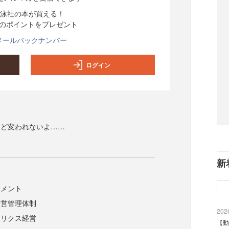
泳社の本が買える！
分のポイントをプレゼント
メールバックナンバー
ログイン
けど変われないよ……
新
ジメント
経営管理体制
2026
トリクス経営
【動