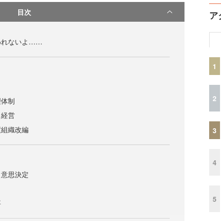
目次
ア
われないよ……
1
ト
2
理体制
ス経営
度組織改編
3
4
・意思決定
5
事