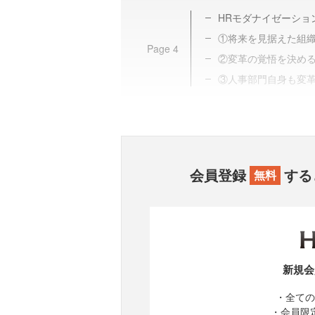
HRモダナイゼーショ
①将来を見据えた組
Page
4
②変革の覚悟を決め
③人事部門自身も変
会員登録
する
無料
新規会
・全ての
・会員限