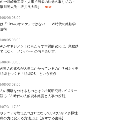
の〜川崎重工業・人事担当者の執念の取り組み～
瀬川蒼太氏・坂井風太氏）
NEW
/08/06 08:00
は「10％のオマケ」ではない——AI時代の経験学
速術
/08/05 08:00
AIがマネジメントにもたらす本質的変化は、業務効
ではなく「メンバーへの向き合い方」
/08/04 08:00
AI導入の成否が人事にかかっているのか？AIネイテ
組織をつくる「組織OS」という視点
/08/03 08:00
導入の明暗を分けるものとは？松尾研究所×ビズリー
語る「AI時代の人的資本経営と人事の役割」
/07/31 17:30
やシニアが増えた“だけ”になっていないか？多様性
織の力に変える方法とは【おすすめ書籍】