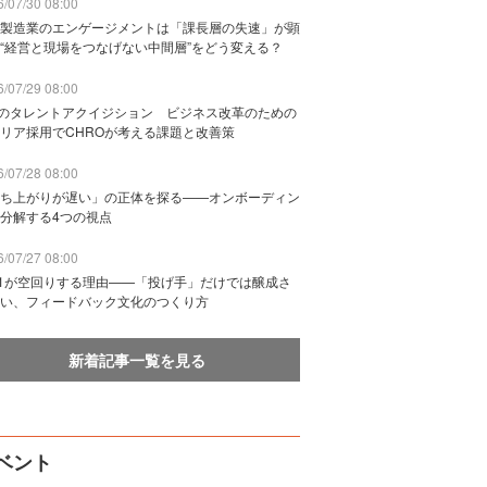
/07/30 08:00
製造業のエンゲージメントは「課長層の失速」が顕
“経営と現場をつなげない中間層”をどう変える？
/07/29 08:00
Bのタレントアクイジション ビジネス改革のための
リア採用でCHROが考える課題と改善策
/07/28 08:00
ち上がりが遅い」の正体を探る——オンボーディン
分解する4つの視点
/07/27 08:00
n1が空回りする理由——「投げ手」だけでは醸成さ
い、フィードバック文化のつくり方
新着記事一覧を見る
ベント