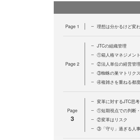
Page
1
理想は分かるけど変
JTCの組織管理
①箱人格マネジメン
Page
2
②法人単位の経営管
③蜘蛛の巣マトリク
④複雑さを重ねる都
変革に対するJTC思考
Page
①短期視点での判断
3
②変革はリスク
③「守り」過ぎる人