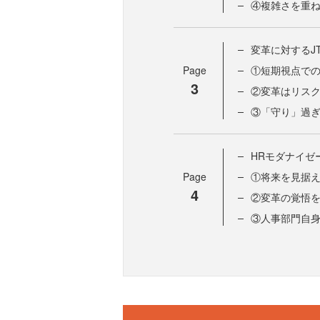
④複雑さを重
変革に対するJ
Page
①短期視点で
3
②変革はリス
③「守り」過
HRモダナイゼ
Page
①将来を見据
4
②変革の覚悟
③人事部門自