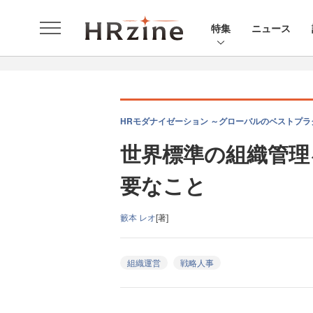
特集
ニュース
HRモダナイゼーション ～グローバルのベストプラ
世界標準の組織管理
要なこと
籔本 レオ
[著]
組織運営
戦略人事