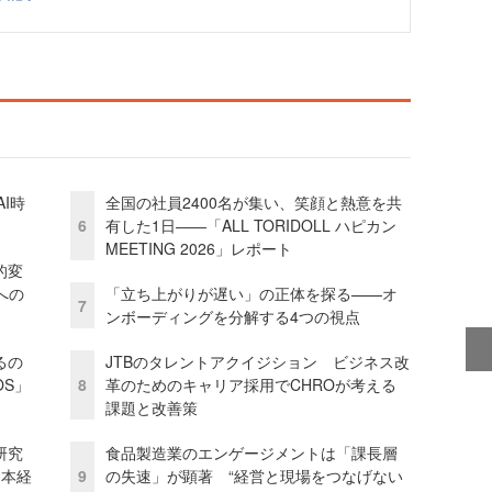
I時
全国の社員2400名が集い、笑顔と熱意を共
6
有した1日――「ALL TORIDOLL ハピカン
MEETING 2026」レポート
的変
への
「立ち上がりが遅い」の正体を探る——オ
7
ンボーディングを分解する4つの視点
るの
JTBのタレントアクイジション ビジネス改
OS」
8
革のためのキャリア採用でCHROが考える
課題と改善策
研究
食品製造業のエンゲージメントは「課長層
資本経
9
の失速」が顕著 “経営と現場をつなげない