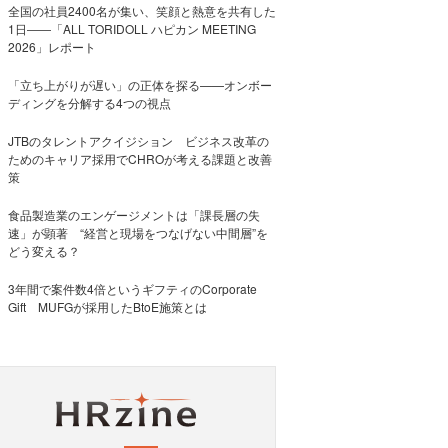
全国の社員2400名が集い、笑顔と熱意を共有した
1日――「ALL TORIDOLL ハピカン MEETING
2026」レポート
「立ち上がりが遅い」の正体を探る——オンボー
ディングを分解する4つの視点
JTBのタレントアクイジション ビジネス改革の
ためのキャリア採用でCHROが考える課題と改善
策
食品製造業のエンゲージメントは「課長層の失
速」が顕著 “経営と現場をつなげない中間層”を
どう変える？
3年間で案件数4倍というギフティのCorporate
Gift MUFGが採用したBtoE施策とは