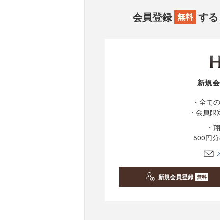
会員登録
する
無料
新規会
・全ての
・会員限
・翔
500円
新規会員登録
無料