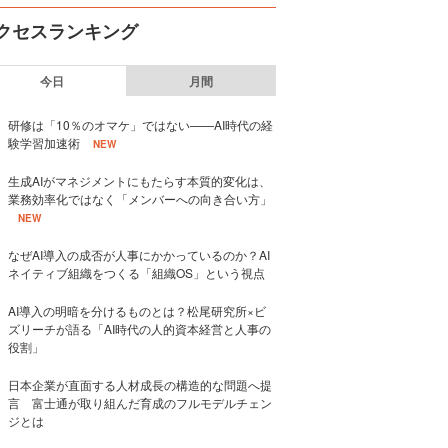
クセスランキング
今日
月間
研修は「10％のオマケ」ではない——AI時代の経
験学習加速術
NEW
生成AIがマネジメントにもたらす本質的変化は、
業務効率化ではなく「メンバーへの向き合い方」
NEW
なぜAI導入の成否が人事にかかっているのか？AI
ネイティブ組織をつくる「組織OS」という視点
AI導入の明暗を分けるものとは？松尾研究所×ビ
ズリーチが語る「AI時代の人的資本経営と人事の
役割」
日本企業が直面する人材成長の構造的な問題へ提
言 富士通が取り組んだ育成のフルモデルチェン
ジとは