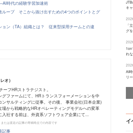
JT
—AI時代の経験学習加速術
キャ
敗ループ そこから抜け出すための4つのポイントとグ
2026
「立
ション（TA）組織とは？ 従来型採用チームとの違
グを
2026
1o
れな
2026
AI
リー
 レオ）
チーフHRストラテジスト。
ングファームにて、HRトランスフォーメーションを中
ンサルティングに従事。その後、 事業会社(日本企業)
立場から戦略的なHRオペレーティングモデルへの変革
yに入社する前は、外資系ソフトウェア企業にて...
イ
、または直近の記事の寄稿時点での内容です
筆記事