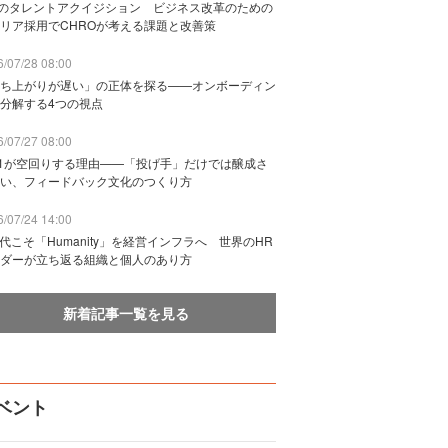
Bのタレントアクイジション ビジネス改革のための
リア採用でCHROが考える課題と改善策
/07/28 08:00
ち上がりが遅い」の正体を探る——オンボーディン
分解する4つの視点
/07/27 08:00
n1が空回りする理由——「投げ手」だけでは醸成さ
い、フィードバック文化のつくり方
/07/24 14:00
時代こそ「Humanity」を経営インフラへ 世界のHR
ダーが立ち返る組織と個人のあり方
新着記事一覧を見る
ベント