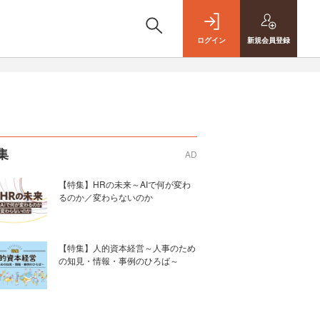
ログイン
新規
会員登録
集
AD
【特集】HRの未来～AIで何が変わ
るのか／変わらないのか
【特集】人的資本経営～人事のため
の知見・情報・事例のひろば～