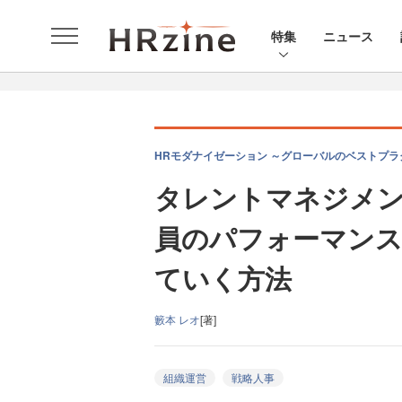
特集
ニュース
HRモダナイゼーション ～グローバルのベストプラ
タレントマネジメン
員のパフォーマン
ていく方法
籔本 レオ
[著]
組織運営
戦略人事