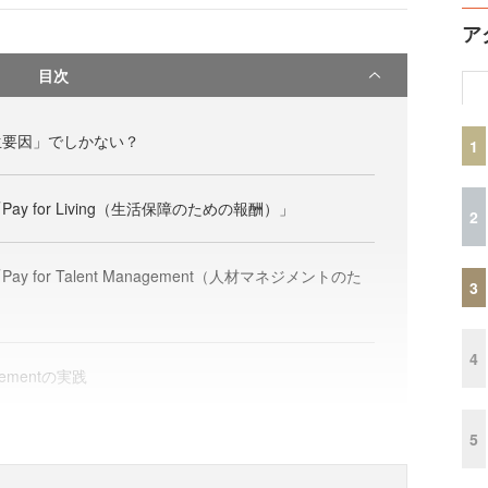
ア
目次
生要因」でしかない？
1
y for Living（生活保障のための報酬）」
2
 for Talent Management（人材マネジメントのた
3
4
nagementの実践
5