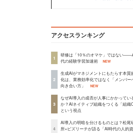
アクセスランキング
研修は「10％のオマケ」ではない——A
1
代の経験学習加速術
NEW
生成AIがマネジメントにもたらす本質
2
化は、業務効率化ではなく「メンバー
向き合い方」
NEW
なぜAI導入の成否が人事にかかってい
3
か？AIネイティブ組織をつくる「組織
という視点
AI導入の明暗を分けるものとは？松尾
4
所×ビズリーチが語る「AI時代の人的