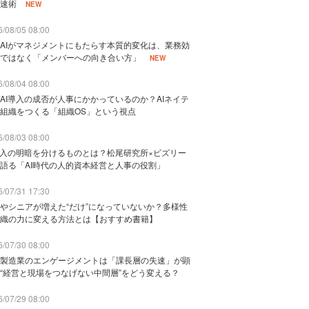
速術
NEW
/08/05 08:00
AIがマネジメントにもたらす本質的変化は、業務効
ではなく「メンバーへの向き合い方」
NEW
/08/04 08:00
AI導入の成否が人事にかかっているのか？AIネイテ
組織をつくる「組織OS」という視点
/08/03 08:00
導入の明暗を分けるものとは？松尾研究所×ビズリー
語る「AI時代の人的資本経営と人事の役割」
/07/31 17:30
やシニアが増えた“だけ”になっていないか？多様性
織の力に変える方法とは【おすすめ書籍】
/07/30 08:00
製造業のエンゲージメントは「課長層の失速」が顕
“経営と現場をつなげない中間層”をどう変える？
/07/29 08:00