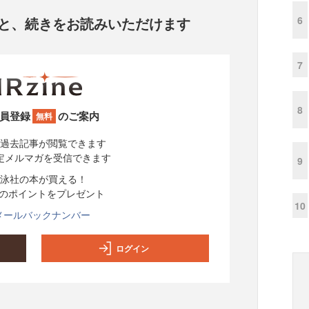
6
と、
続きをお読みいただけます
7
8
員登録
のご案内
無料
過去記事が閲覧できます
定メルマガを受信できます
9
泳社の本が買える！
分のポイントをプレゼント
10
メールバックナンバー
ログイン