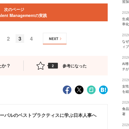
習加
次のページ
2026
 Talent Managementの実践
生成
率化
2026
2
3
4
NEXT
なぜ
ィブ
2026
AI
たか？
参考になった
2
チが
2026
女性
を組
2026
食品
著 
ローバルのベストプラクティスに学ぶ日本人事へ
2026