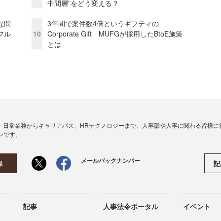
中間層”をどう変える？
な問
3年間で案件数4倍というギフティの
フル
10
Corporate Gift MUFGが採用したBtoE施策
とは
、日常業務からキャリアパス、HRテクノロジーまで、人事部や人事に関わる皆様に
ンです。
メールバックナンバー
記
録
記事
人事法令ポータル
イベント