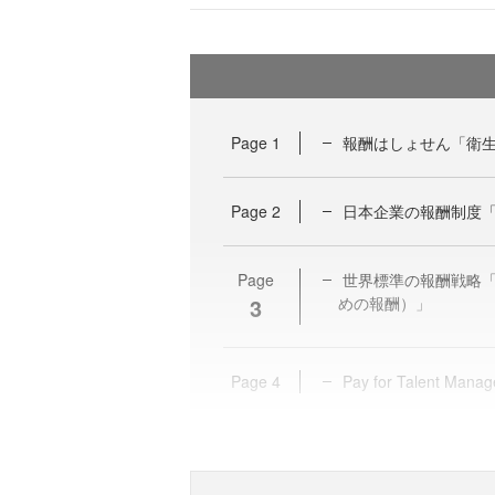
Page
1
報酬はしょせん「衛
Page
2
日本企業の報酬制度「Pa
Page
世界標準の報酬戦略「Pay
3
めの報酬）」
Page
4
Pay for Talent Ma