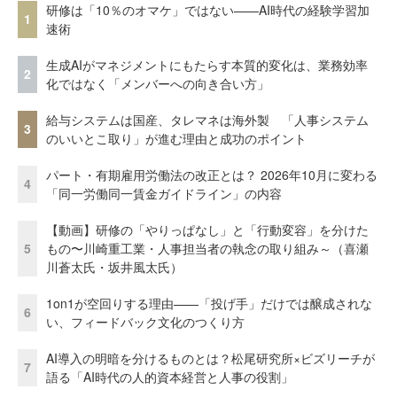
研修は「10％のオマケ」ではない——AI時代の経験学習加
1
速術
生成AIがマネジメントにもたらす本質的変化は、業務効率
2
化ではなく「メンバーへの向き合い方」
給与システムは国産、タレマネは海外製 「人事システム
3
のいいとこ取り」が進む理由と成功のポイント
パート・有期雇用労働法の改正とは？ 2026年10月に変わる
4
「同一労働同一賃金ガイドライン」の内容
【動画】研修の「やりっぱなし」と「行動変容」を分けた
5
もの〜川崎重工業・人事担当者の執念の取り組み～（喜瀬
川蒼太氏・坂井風太氏）
1on1が空回りする理由——「投げ手」だけでは醸成されな
6
い、フィードバック文化のつくり方
AI導入の明暗を分けるものとは？松尾研究所×ビズリーチが
7
語る「AI時代の人的資本経営と人事の役割」