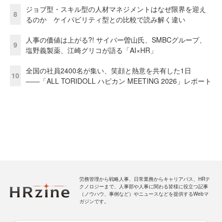
ジョブ型・スキル型の人材マネジメントはなぜ限界を迎え
8
るのか ケイパビリティ型との比較で読み解く違い
人事の価値は上がる?! サイバー曽山氏、SMBCグループ、
9
塩野義製薬、江崎グリコが語る「AI×HR」
全国の社員2400名が集い、笑顔と熱意を共有した1日
10
――「ALL TORIDOLL ハピカン MEETING 2026」レポート
労務管理から戦略人事、日常業務からキャリアパス、HRテ
クノロジーまで、人事部や人事に関わる皆様に役立つ記事
（ノウハウ、事例など）やニュースなどを提供するWebマ
ガジンです。