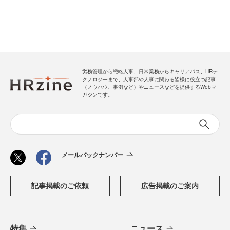
労務管理から戦略人事、日常業務からキャリアパス、HRテ
クノロジーまで、人事部や人事に関わる皆様に役立つ記事
（ノウハウ、事例など）やニュースなどを提供するWebマ
ガジンです。
メールバックナンバー
記事掲載のご依頼
広告掲載のご案内
特集
ニュース