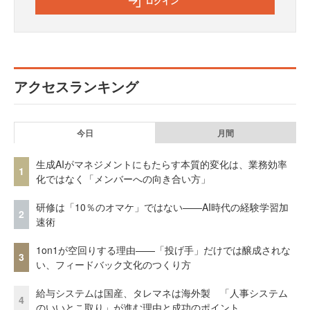
ログイン
アクセスランキング
今日
月間
生成AIがマネジメントにもたらす本質的変化は、業務効率
1
化ではなく「メンバーへの向き合い方」
研修は「10％のオマケ」ではない——AI時代の経験学習加
2
速術
1on1が空回りする理由——「投げ手」だけでは醸成されな
3
い、フィードバック文化のつくり方
給与システムは国産、タレマネは海外製 「人事システム
4
のいいとこ取り」が進む理由と成功のポイント