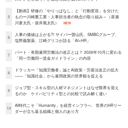
【動画】研修の「やりっぱなし」と「行動変容」を分けた
5
もの〜川崎重工業・人事担当者の執念の取り組み～（喜瀬
川蒼太氏・坂井風太氏）
NEW
人事の価値は上がる?! サイバー曽山氏、SMBCグループ、
6
塩野義製薬、江崎グリコが語る「AI×HR」
パート・有期雇用労働法の改正とは？ 2026年10月に変わる
7
「同一労働同一賃金ガイドライン」の内容
ドラッカー「知識労働者」論とAI政策・労基法改正の拡大
8
——「知識社会」から雇用政策の世界観を捉える
ジョブ型・スキル型の人材マネジメントはなぜ限界を迎え
9
るのか ケイパビリティ型との比較で読み解く違い
AI時代こそ「Humanity」を経営インフラへ 世界のHRリー
10
ダーが立ち返る組織と個人のあり方