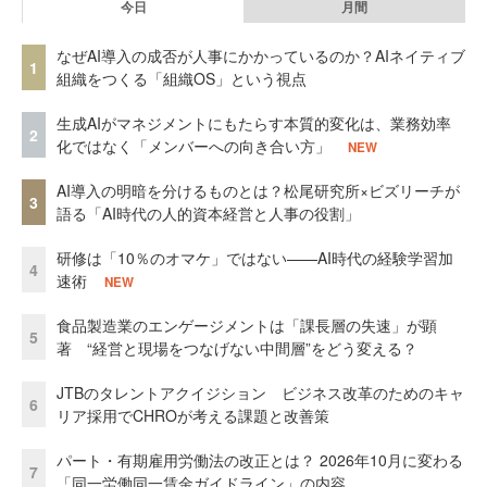
今日
月間
なぜAI導入の成否が人事にかかっているのか？AIネイティブ
1
組織をつくる「組織OS」という視点
生成AIがマネジメントにもたらす本質的変化は、業務効率
2
化ではなく「メンバーへの向き合い方」
NEW
AI導入の明暗を分けるものとは？松尾研究所×ビズリーチが
3
語る「AI時代の人的資本経営と人事の役割」
研修は「10％のオマケ」ではない——AI時代の経験学習加
4
速術
NEW
食品製造業のエンゲージメントは「課長層の失速」が顕
5
著 “経営と現場をつなげない中間層”をどう変える？
JTBのタレントアクイジション ビジネス改革のためのキャ
6
リア採用でCHROが考える課題と改善策
パート・有期雇用労働法の改正とは？ 2026年10月に変わる
7
「同一労働同一賃金ガイドライン」の内容