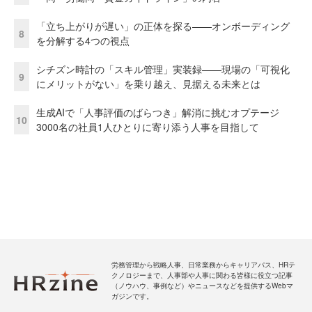
「立ち上がりが遅い」の正体を探る——オンボーディング
8
を分解する4つの視点
シチズン時計の「スキル管理」実装録——現場の「可視化
9
にメリットがない」を乗り越え、見据える未来とは
生成AIで「人事評価のばらつき」解消に挑むオプテージ
10
3000名の社員1人ひとりに寄り添う人事を目指して
労務管理から戦略人事、日常業務からキャリアパス、HRテ
クノロジーまで、人事部や人事に関わる皆様に役立つ記事
（ノウハウ、事例など）やニュースなどを提供するWebマ
ガジンです。