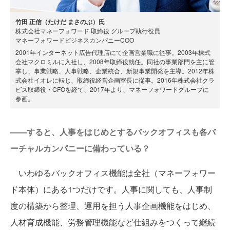
竹田 正信（たけだ まさのぶ）氏
株式会社マネーフォワード 取締役 グループ執行役員
マネーフォワードビジネスカンパニーCOO
2001年インターネット広告代理店にて企画営業職に従事。2003年株式
会社マクロミルに入社し、2008年取締役就任。同社の事業部門を主に管
掌し、事業戦略、人事戦略、企業統合、新規事業開発を主導。2012年株
式会社イオレに転じ、取締役経営企画室長に従事。2016年株式会社クラ
ビス取締役・CFOを経て、2017年より、マネーフォワードグループに
参画。
——すると、人事をはじめとするバックオフィスも各バ
ーチャルカンパニーに備わっている？
いわゆるバックオフィス機能は全社（マネーフォワー
ド本体）にある1つだけです。人事に関しても、人事制
度の構築から整理、運用を担う人事企画機能をはじめ、
人材育成機能、労務管理機能など仕組みをつくって継続