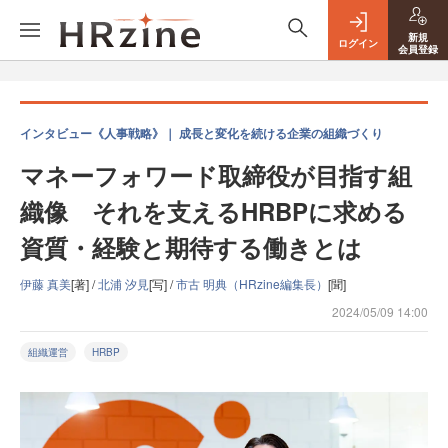
新規
ログイン
会員登録
インタビュー《人事戦略》｜ 成長と変化を続ける企業の組織づくり
マネーフォワード取締役が目指す組
織像 それを支えるHRBPに求める
資質・経験と期待する働きとは
伊藤 真美
[著] /
北浦 汐見
[写] /
市古 明典（HRzine編集長）
[聞]
2024/05/09 14:00
組織運営
HRBP