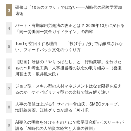
研修は「10％のオマケ」ではない——AI時代の経験学習加
3
速術
パート・有期雇用労働法の改正とは？ 2026年10月に変わる
4
「同一労働同一賃金ガイドライン」の内容
1on1が空回りする理由——「投げ手」だけでは醸成されな
5
い、フィードバック文化のつくり方
【動画】研修の「やりっぱなし」と「行動変容」を分けた
6
もの〜川崎重工業・人事担当者の執念の取り組み～（喜瀬
川蒼太氏・坂井風太氏）
ジョブ型・スキル型の人材マネジメントはなぜ限界を迎え
7
るのか ケイパビリティ型との比較で読み解く違い
人事の価値は上がる?! サイバー曽山氏、SMBCグループ、
8
塩野義製薬、江崎グリコが語る「AI×HR」
AI導入の明暗を分けるものとは？松尾研究所×ビズリーチが
9
語る「AI時代の人的資本経営と人事の役割」