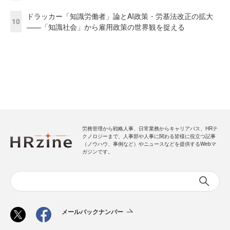
ドラッカー「知識労働者」論とAI政策・労基法改正の拡大
10
——「知識社会」から雇用政策の世界観を捉える
労務管理から戦略人事、日常業務からキャリアパス、HRテ
クノロジーまで、人事部や人事に関わる皆様に役立つ記事
（ノウハウ、事例など）やニュースなどを提供するWebマ
ガジンです。
メールバックナンバー