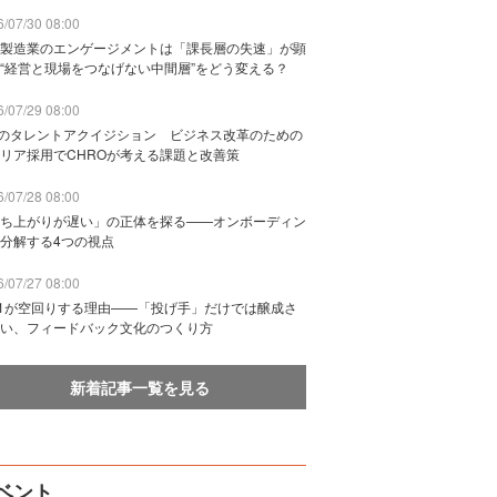
/07/30 08:00
製造業のエンゲージメントは「課長層の失速」が顕
“経営と現場をつなげない中間層”をどう変える？
/07/29 08:00
Bのタレントアクイジション ビジネス改革のための
リア採用でCHROが考える課題と改善策
/07/28 08:00
ち上がりが遅い」の正体を探る——オンボーディン
分解する4つの視点
/07/27 08:00
n1が空回りする理由——「投げ手」だけでは醸成さ
い、フィードバック文化のつくり方
新着記事一覧を見る
ベント