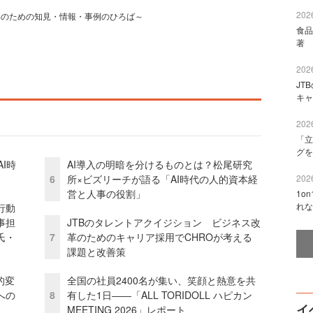
2026
事のための知見・情報・事例のひろば～
食品
著 
2026
JT
キャ
2026
「立
グを
I時
AI導入の明暗を分けるものとは？松尾研究
6
所×ビズリーチが語る「AI時代の人的資本経
2026
営と人事の役割」
1o
れな
行動
事担
JTBのタレントアクイジション ビジネス改
氏・
7
革のためのキャリア採用でCHROが考える
課題と改善策
的変
全国の社員2400名が集い、笑顔と熱意を共
への
8
有した1日――「ALL TORIDOLL ハピカン
イ
MEETING 2026」レポート