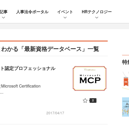
記事
人事法令ポータル
イベント
HRテクノロジー
とわかる「最新資格データベース」一覧
特
フト認定プロフェッショナル
t Certification
..
2
2017/04/17