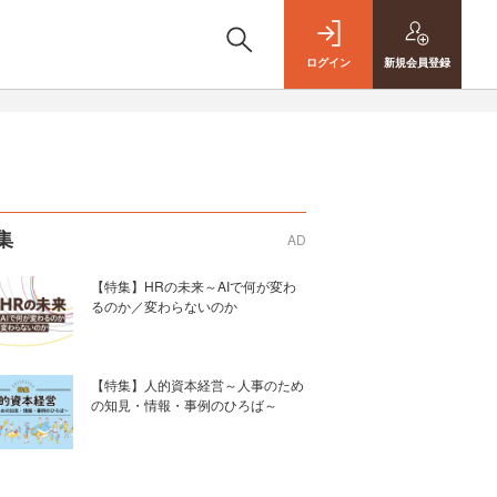
ログイン
新規
会員登録
集
AD
【特集】HRの未来～AIで何が変わ
るのか／変わらないのか
【特集】人的資本経営～人事のため
の知見・情報・事例のひろば～