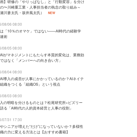
画】研修の「やりっぱなし」と「行動変容」を分け
の〜川崎重工業・人事担当者の執念の取り組み～
瀬川蒼太氏・坂井風太氏）
NEW
/08/06 08:00
は「10％のオマケ」ではない——AI時代の経験学
速術
/08/05 08:00
AIがマネジメントにもたらす本質的変化は、業務効
ではなく「メンバーへの向き合い方」
/08/04 08:00
AI導入の成否が人事にかかっているのか？AIネイテ
組織をつくる「組織OS」という視点
/08/03 08:00
導入の明暗を分けるものとは？松尾研究所×ビズリー
語る「AI時代の人的資本経営と人事の役割」
/07/31 17:30
やシニアが増えた“だけ”になっていないか？多様性
織の力に変える方法とは【おすすめ書籍】