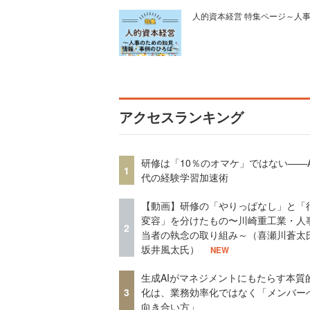
人的資本経営 特集ページ～人
アクセスランキング
研修は「10％のオマケ」ではない——A
1
代の経験学習加速術
【動画】研修の「やりっぱなし」と「
変容」を分けたもの〜川崎重工業・人
2
当者の執念の取り組み～（喜瀬川蒼太
坂井風太氏）
NEW
生成AIがマネジメントにもたらす本質
3
化は、業務効率化ではなく「メンバー
向き合い方」