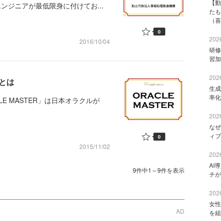
【動
ンジニアが最低限身に付けてお...
たも
（喜
0
2026
2016/10/04
研修
習加
2026
Rとは
生成
率化
ACLE MASTER」は日本オラクルが
2026
なぜ
ィブ
0
2015/11/02
2026
AI
9件中1～9件を表示
チが
2026
女性
AD
を組