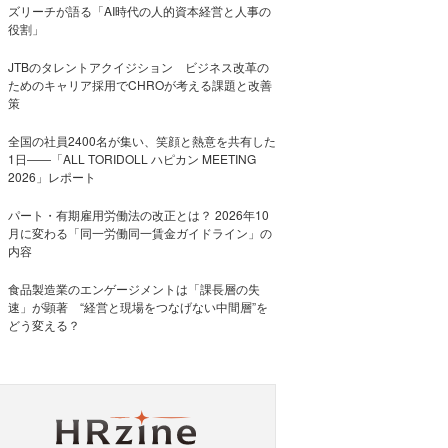
ズリーチが語る「AI時代の人的資本経営と人事の
役割」
JTBのタレントアクイジション ビジネス改革の
ためのキャリア採用でCHROが考える課題と改善
策
全国の社員2400名が集い、笑顔と熱意を共有した
1日――「ALL TORIDOLL ハピカン MEETING
2026」レポート
パート・有期雇用労働法の改正とは？ 2026年10
月に変わる「同一労働同一賃金ガイドライン」の
内容
食品製造業のエンゲージメントは「課長層の失
速」が顕著 “経営と現場をつなげない中間層”を
どう変える？