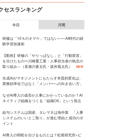
クセスランキング
今日
月間
研修は「10％のオマケ」ではない——AI時代の経
験学習加速術
【動画】研修の「やりっぱなし」と「行動変容」
を分けたもの〜川崎重工業・人事担当者の執念の
取り組み～（喜瀬川蒼太氏・坂井風太氏）
NEW
生成AIがマネジメントにもたらす本質的変化は、
業務効率化ではなく「メンバーへの向き合い方」
なぜAI導入の成否が人事にかかっているのか？AI
ネイティブ組織をつくる「組織OS」という視点
給与システムは国産、タレマネは海外製 「人事
システムのいいとこ取り」が進む理由と成功のポ
イント
AI導入の明暗を分けるものとは？松尾研究所×ビ