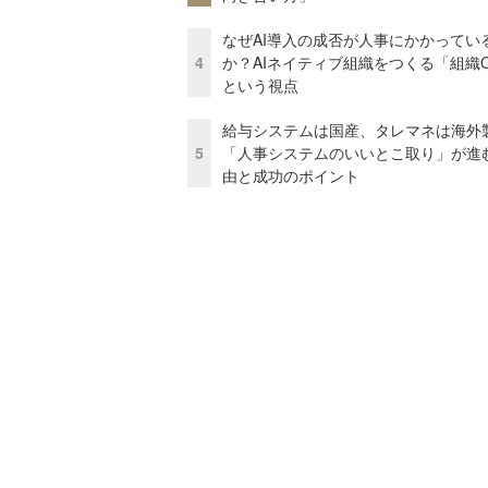
なぜAI導入の成否が人事にかかってい
4
か？AIネイティブ組織をつくる「組織
という視点
給与システムは国産、タレマネは海
5
「人事システムのいいとこ取り」が進
由と成功のポイント