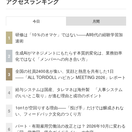
アクセスランキング
今日
月間
研修は「10％のオマケ」ではない——AI時代の経験学習加
1
速術
生成AIがマネジメントにもたらす本質的変化は、業務効率
2
化ではなく「メンバーへの向き合い方」
全国の社員2400名が集い、笑顔と熱意を共有した1日
3
――「ALL TORIDOLL ハピカン MEETING 2026」レポート
給与システムは国産、タレマネは海外製 「人事システム
4
のいいとこ取り」が進む理由と成功のポイント
1on1が空回りする理由——「投げ手」だけでは醸成されな
5
い、フィードバック文化のつくり方
パート・有期雇用労働法の改正とは？ 2026年10月に変わる
6