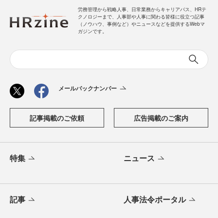
労務管理から戦略人事、日常業務からキャリアパス、HRテ
クノロジーまで、人事部や人事に関わる皆様に役立つ記事
（ノウハウ、事例など）やニュースなどを提供するWebマ
ガジンです。
メールバックナンバー
記事掲載のご依頼
広告掲載のご案内
特集
ニュース
記事
人事法令ポータル