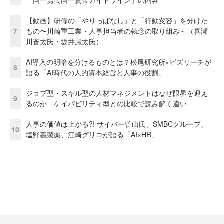
「同一労働同一賃金ガイドライン」の内容
【動画】研修の「やりっぱなし」と「行動変容」を分けた
7
もの〜川崎重工業・人事担当者の執念の取り組み～（喜瀬
川蒼太氏・坂井風太氏）
AI導入の明暗を分けるものとは？松尾研究所×ビズリーチが
8
語る「AI時代の人的資本経営と人事の役割」
ジョブ型・スキル型の人材マネジメントはなぜ限界を迎え
9
るのか ケイパビリティ型との比較で読み解く違い
人事の価値は上がる?! サイバー曽山氏、SMBCグループ、
10
塩野義製薬、江崎グリコが語る「AI×HR」