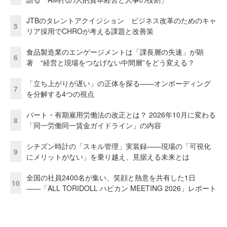
JTBのタレントアクイジション ビジネス改革のためのキャ
5
リア採用でCHROが考える課題と改善策
食品製造業のエンゲージメントは「課長層の失速」が顕
6
著 “経営と現場をつなげない中間層”をどう変える？
「立ち上がりが遅い」の正体を探る——オンボーディング
7
を分解する4つの視点
パート・有期雇用労働法の改正とは？ 2026年10月に変わる
8
「同一労働同一賃金ガイドライン」の内容
シチズン時計の「スキル管理」実装録——現場の「可視化
9
にメリットがない」を乗り越え、見据える未来とは
全国の社員2400名が集い、笑顔と熱意を共有した1日
10
――「ALL TORIDOLL ハピカン MEETING 2026」レポート