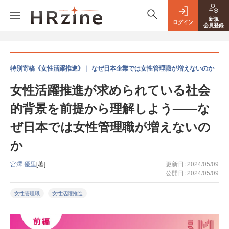
新規
ログイン
会員登録
特別寄稿《女性活躍推進》｜ なぜ日本企業では女性管理職が増えないのか
女性活躍推進が求められている社会
的背景を前提から理解しよう——な
ぜ日本では女性管理職が増えないの
か
宮澤 優里
[著]
更新日: 2024/05/09
公開日: 2024/05/09
女性管理職
女性活躍推進