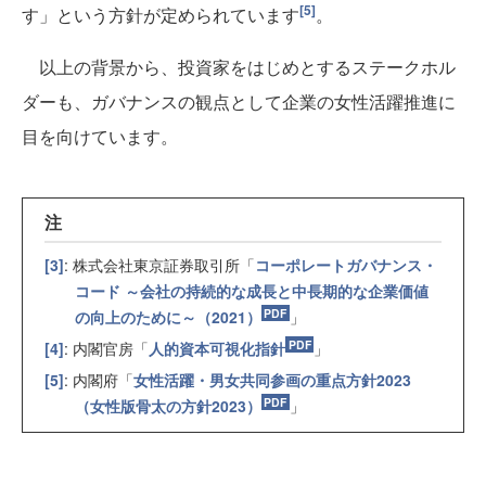
[5]
す」という方針が定められています
。
以上の背景から、投資家をはじめとするステークホル
ダーも、ガバナンスの観点として企業の女性活躍推進に
目を向けています。
注
[3]
: 株式会社東京証券取引所「
コーポレートガバナンス・
コード ～会社の持続的な成長と中長期的な企業価値
の向上のために～（2021）
」
[4]
: 内閣官房「
人的資本可視化指針
」
[5]
: 内閣府「
女性活躍・男女共同参画の重点方針2023
（女性版骨太の方針2023）
」