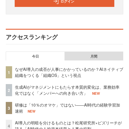
ログイン
アクセスランキング
今日
月間
なぜAI導入の成否が人事にかかっているのか？AIネイティブ
1
組織をつくる「組織OS」という視点
生成AIがマネジメントにもたらす本質的変化は、業務効率
2
化ではなく「メンバーへの向き合い方」
NEW
研修は「10％のオマケ」ではない——AI時代の経験学習加
3
速術
NEW
AI導入の明暗を分けるものとは？松尾研究所×ビズリーチが
4
語る「AI時代の人的資本経営と人事の役割」