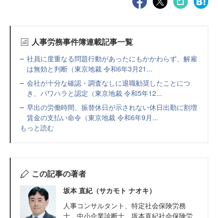
人事労務事件簿連載記事一覧
社員に度重なる問題行動があったにもかかわらず、解雇
は無効と判断（東京地裁 令和6年3月21...
会社が十分な確認・調査なしに退職勧奨したことにつ
き、パワハラと認定（東京地裁 令和5年12...
早出の労働時間、振替休日が示されない休日出勤に割増
賃金の支払い命令（東京地裁 令和6年9月...
もっと読む
この記事の著者
坂本 直紀（サカモト ナオキ）
人事コンサルタント、特定社会保険労務
士、中小企業診断士、坂本直紀社会保険労