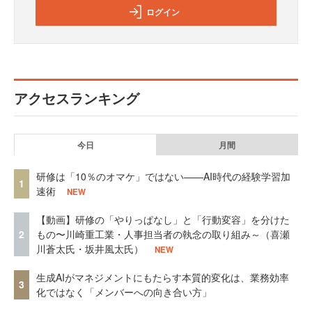
ログイン
アクセスランキング
今日
月間
研修は「10％のオマケ」ではない——AI時代の経験学習加
1
速術
NEW
【動画】研修の「やりっぱなし」と「行動変容」を分けた
2
もの〜川崎重工業・人事担当者の執念の取り組み～（喜瀬
川蒼太氏・坂井風太氏）
NEW
生成AIがマネジメントにもたらす本質的変化は、業務効率
3
化ではなく「メンバーへの向き合い方」