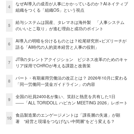
なぜAI導入の成否が人事にかかっているのか？AIネイティブ
4
組織をつくる「組織OS」という視点
給与システムは国産、タレマネは海外製 「人事システム
5
のいいとこ取り」が進む理由と成功のポイント
AI導入の明暗を分けるものとは？松尾研究所×ビズリーチが
6
語る「AI時代の人的資本経営と人事の役割」
JTBのタレントアクイジション ビジネス改革のためのキャ
7
リア採用でCHROが考える課題と改善策
パート・有期雇用労働法の改正とは？ 2026年10月に変わる
8
「同一労働同一賃金ガイドライン」の内容
全国の社員2400名が集い、笑顔と熱意を共有した1日
9
――「ALL TORIDOLL ハピカン MEETING 2026」レポート
食品製造業のエンゲージメントは「課長層の失速」が顕
10
著 “経営と現場をつなげない中間層”をどう変える？