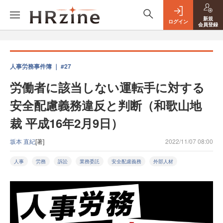
新規
ログイン
会員登録
人事労務事件簿 ｜ #27
労働者に該当しない運転手に対する
安全配慮義務違反と判断（和歌山地
裁 平成16年2月9日）
坂本 直紀
[著]
2022/11/07 08:00
人事
労務
訴訟
業務委託
安全配慮義務
外部人材