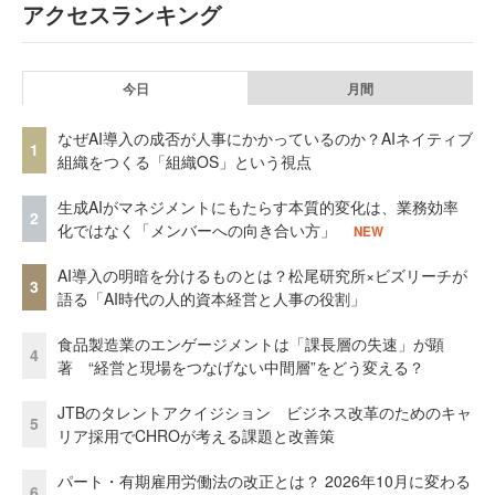
アクセスランキング
今日
月間
なぜAI導入の成否が人事にかかっているのか？AIネイティブ
1
組織をつくる「組織OS」という視点
生成AIがマネジメントにもたらす本質的変化は、業務効率
2
化ではなく「メンバーへの向き合い方」
NEW
AI導入の明暗を分けるものとは？松尾研究所×ビズリーチが
3
語る「AI時代の人的資本経営と人事の役割」
食品製造業のエンゲージメントは「課長層の失速」が顕
4
著 “経営と現場をつなげない中間層”をどう変える？
JTBのタレントアクイジション ビジネス改革のためのキャ
5
リア採用でCHROが考える課題と改善策
パート・有期雇用労働法の改正とは？ 2026年10月に変わる
6