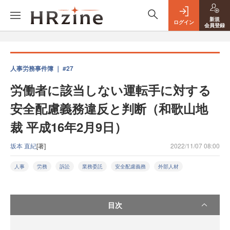
新規
ログイン
会員登録
人事労務事件簿 ｜ #27
労働者に該当しない運転手に対する
安全配慮義務違反と判断（和歌山地
裁 平成16年2月9日）
坂本 直紀
[著]
2022/11/07 08:00
人事
労務
訴訟
業務委託
安全配慮義務
外部人材
目次