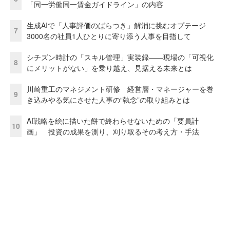
「同一労働同一賃金ガイドライン」の内容
生成AIで「人事評価のばらつき」解消に挑むオプテージ
7
3000名の社員1人ひとりに寄り添う人事を目指して
シチズン時計の「スキル管理」実装録——現場の「可視化
8
にメリットがない」を乗り越え、見据える未来とは
川崎重工のマネジメント研修 経営層・マネージャーを巻
9
き込みやる気にさせた人事の“執念”の取り組みとは
AI戦略を絵に描いた餅で終わらせないための「要員計
10
画」 投資の成果を測り、刈り取るその考え方・手法