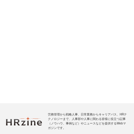
労務管理から戦略人事、日常業務からキャリアパス、HRテ
クノロジーまで、人事部や人事に関わる皆様に役立つ記事
（ノウハウ、事例など）やニュースなどを提供するWebマ
ガジンです。