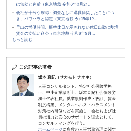
は無効と判断（東京地裁 令和6年3月21...
会社が十分な確認・調査なしに退職勧奨したことにつ
き、パワハラと認定（東京地裁 令和5年12...
早出の労働時間、振替休日が示されない休日出勤に割増
賃金の支払い命令（東京地裁 令和6年9月...
もっと読む
この記事の著者
坂本 直紀（サカモト ナオキ）
人事コンサルタント、特定社会保険労務
士、中小企業診断士、坂本直紀社会保険労
務士代表社員。就業規則作成・改訂、賃金
制度構築、メンタルヘルス・ハラスメント
対策社内研修などを実施し、会社および社
員の活力と安心のサポートを理念として、
コンサルティングを行う。
ホームページ
に多数の人事労務管理に関す