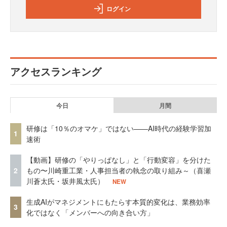
ログイン
アクセスランキング
今日
月間
研修は「10％のオマケ」ではない——AI時代の経験学習加
1
速術
【動画】研修の「やりっぱなし」と「行動変容」を分けた
2
もの〜川崎重工業・人事担当者の執念の取り組み～（喜瀬
川蒼太氏・坂井風太氏）
NEW
生成AIがマネジメントにもたらす本質的変化は、業務効率
3
化ではなく「メンバーへの向き合い方」