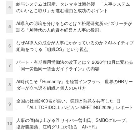
給与システムは国産、タレマネは海外製 「人事システム
4
のいいとこ取り」が進む理由と成功のポイント
AI導入の明暗を分けるものとは？松尾研究所×ビズリーチが
5
語る「AI時代の人的資本経営と人事の役割」
なぜAI導入の成否が人事にかかっているのか？AIネイティブ
6
組織をつくる「組織OS」という視点
パート・有期雇用労働法の改正とは？ 2026年10月に変わる
7
「同一労働同一賃金ガイドライン」の内容
AI時代こそ「Humanity」を経営インフラへ 世界のHRリー
8
ダーが立ち返る組織と個人のあり方
全国の社員2400名が集い、笑顔と熱意を共有した1日
9
――「ALL TORIDOLL ハピカン MEETING 2026」レポート
人事の価値は上がる?! サイバー曽山氏、SMBCグループ、
10
塩野義製薬、江崎グリコが語る「AI×HR」