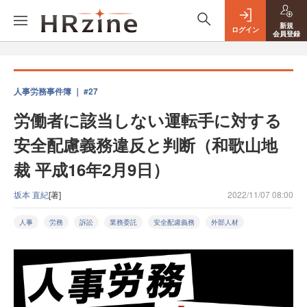
新規
ログイン
会員登録
人事労務事件簿 ｜ #27
労働者に該当しない運転手に対する
安全配慮義務違反と判断（和歌山地
裁 平成16年2月9日）
坂本 直紀
[著]
2022/11/07 08:00
人事
労務
訴訟
業務委託
安全配慮義務
外部人材