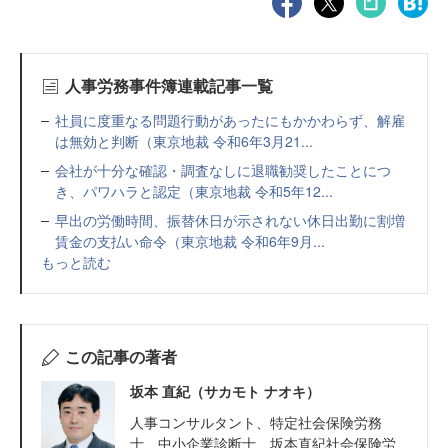
人事労務事件簿連載記事一覧
社員に度重なる問題行動があったにもかかわらず、解雇
は無効と判断（東京地裁 令和6年3月21...
会社が十分な確認・調査なしに退職勧奨したことにつ
き、パワハラと認定（東京地裁 令和5年12...
早出の労働時間、振替休日が示されない休日出勤に割増
賃金の支払い命令（東京地裁 令和6年9月...
もっと読む
この記事の著者
坂本 直紀（サカモト ナオキ）
人事コンサルタント、特定社会保険労務
士、中小企業診断士、坂本直紀社会保険労