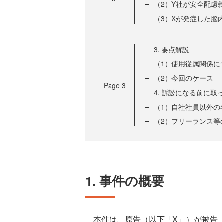
（2）Y社が安全配慮
（3）Xが発症した脳
3. 要点解説
（1）使用従属関係に
（2）今回のケース
Page
3
4. 訴訟になる前に
（1）自社社員以外の
（2）フリーランス等
1. 事件の概要
本件は、原告（以下「X」）が被告（