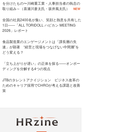
を分けたもの〜川崎重工業・人事担当者の執念の
取り組み～（喜瀬川蒼太氏・坂井風太氏）
NEW
全国の社員2400名が集い、笑顔と熱意を共有した
1日――「ALL TORIDOLL ハピカン MEETING
2026」レポート
食品製造業のエンゲージメントは「課長層の失
速」が顕著 “経営と現場をつなげない中間層”を
どう変える？
「立ち上がりが遅い」の正体を探る——オンボー
ディングを分解する4つの視点
JTBのタレントアクイジション ビジネス改革の
ためのキャリア採用でCHROが考える課題と改善
策