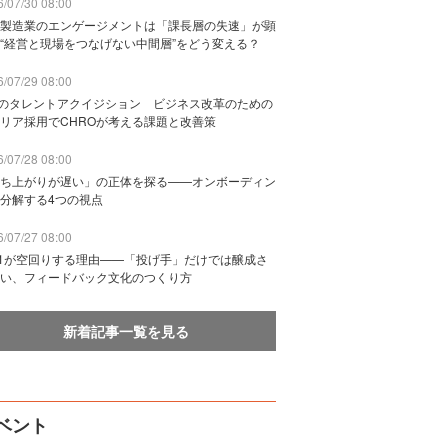
/07/30 08:00
製造業のエンゲージメントは「課長層の失速」が顕
“経営と現場をつなげない中間層”をどう変える？
/07/29 08:00
Bのタレントアクイジション ビジネス改革のための
リア採用でCHROが考える課題と改善策
/07/28 08:00
ち上がりが遅い」の正体を探る——オンボーディン
分解する4つの視点
/07/27 08:00
n1が空回りする理由——「投げ手」だけでは醸成さ
い、フィードバック文化のつくり方
新着記事一覧を見る
ベント