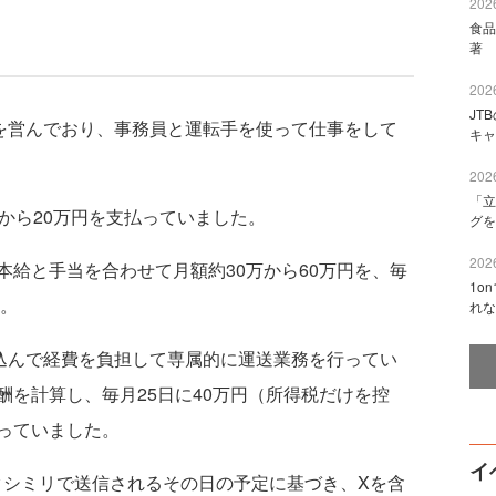
2026
食品
著 
2026
JT
を営んでおり、事務員と運転手を使って仕事をして
キャ
2026
「立
から20万円を支払っていました。
グを
2026
給と手当を合わせて月額約30万から60万円を、毎
1o
た。
れな
込んで経費を負担して専属的に運送業務を行ってい
を計算し、毎月25日に40万円（所得税だけを控
っていました。
イ
シミリで送信されるその日の予定に基づき、Xを含