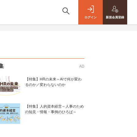
ログイン
新規
会員登録
集
AD
【特集】HRの未来～AIで何が変わ
るのか／変わらないのか
【特集】人的資本経営～人事のため
の知見・情報・事例のひろば～