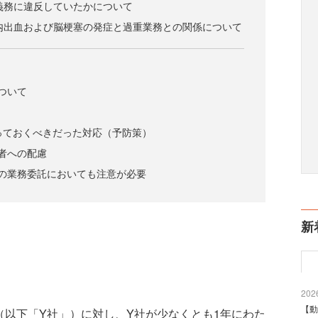
義務に違反していたかについて
内出血および脳梗塞の発症と過重業務との関係について
ついて
取っておくべきだった対応（予防策）
者への配慮
の業務委託においても注意が必要
新
2026
【動
以下「Y社」）に対し、Y社が少なくとも1年にわた