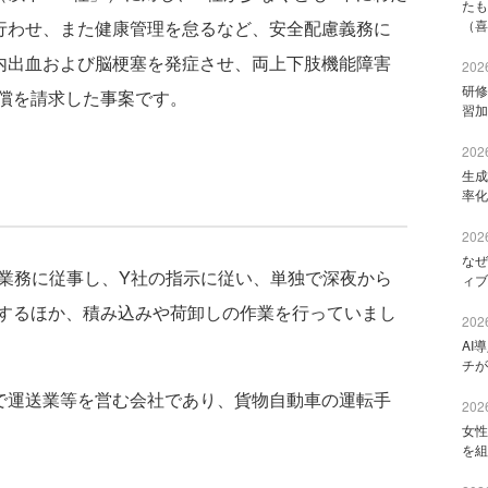
たも
行わせ、また健康管理を怠るなど、安全配慮義務に
（喜
内出血および脳梗塞を発症させ、両上下肢機能障害
2026
研修
償を請求した事案です。
習加
2026
生成
率化
2026
なぜ
送業務に従事し、Y社の指示に従い、単独で深夜から
ィブ
するほか、積み込みや荷卸しの作業を行っていまし
2026
AI
チが
で運送業等を営む会社であり、貨物自動車の運転手
2026
女性
を組