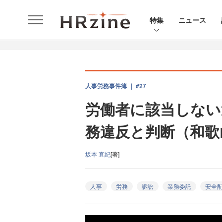
特集
ニュース
人事労務事件簿 ｜ #27
労働者に該当しない
務違反と判断（和歌山
坂本 直紀
[著]
人事
労務
訴訟
業務委託
安全