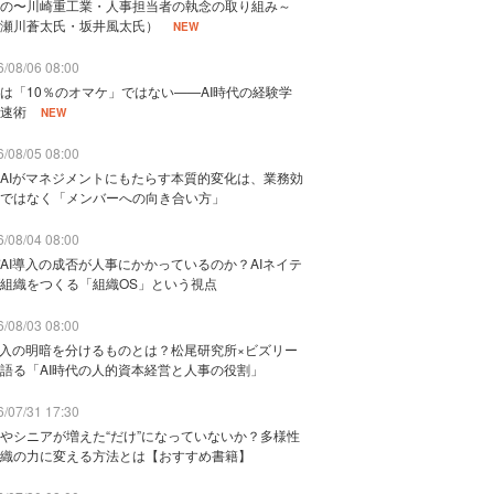
の〜川崎重工業・人事担当者の執念の取り組み～
瀬川蒼太氏・坂井風太氏）
NEW
/08/06 08:00
は「10％のオマケ」ではない——AI時代の経験学
速術
NEW
/08/05 08:00
AIがマネジメントにもたらす本質的変化は、業務効
ではなく「メンバーへの向き合い方」
/08/04 08:00
AI導入の成否が人事にかかっているのか？AIネイテ
組織をつくる「組織OS」という視点
/08/03 08:00
導入の明暗を分けるものとは？松尾研究所×ビズリー
語る「AI時代の人的資本経営と人事の役割」
/07/31 17:30
やシニアが増えた“だけ”になっていないか？多様性
織の力に変える方法とは【おすすめ書籍】