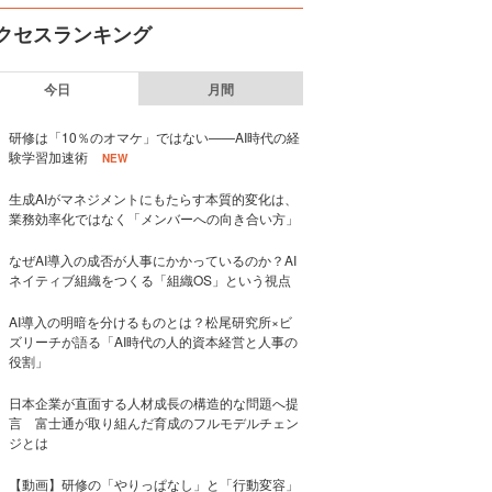
クセスランキング
今日
月間
研修は「10％のオマケ」ではない——AI時代の経
験学習加速術
NEW
生成AIがマネジメントにもたらす本質的変化は、
業務効率化ではなく「メンバーへの向き合い方」
なぜAI導入の成否が人事にかかっているのか？AI
ネイティブ組織をつくる「組織OS」という視点
AI導入の明暗を分けるものとは？松尾研究所×ビ
ズリーチが語る「AI時代の人的資本経営と人事の
役割」
日本企業が直面する人材成長の構造的な問題へ提
言 富士通が取り組んだ育成のフルモデルチェン
ジとは
【動画】研修の「やりっぱなし」と「行動変容」