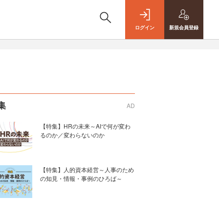
ログイン
新規
会員登録
集
AD
【特集】HRの未来～AIで何が変わ
るのか／変わらないのか
【特集】人的資本経営～人事のため
の知見・情報・事例のひろば～