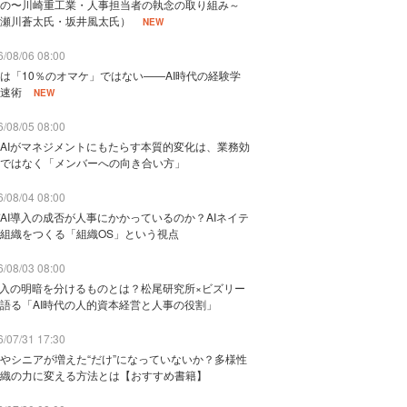
の〜川崎重工業・人事担当者の執念の取り組み～
瀬川蒼太氏・坂井風太氏）
NEW
/08/06 08:00
は「10％のオマケ」ではない——AI時代の経験学
速術
NEW
/08/05 08:00
AIがマネジメントにもたらす本質的変化は、業務効
ではなく「メンバーへの向き合い方」
/08/04 08:00
AI導入の成否が人事にかかっているのか？AIネイテ
組織をつくる「組織OS」という視点
/08/03 08:00
導入の明暗を分けるものとは？松尾研究所×ビズリー
語る「AI時代の人的資本経営と人事の役割」
/07/31 17:30
やシニアが増えた“だけ”になっていないか？多様性
織の力に変える方法とは【おすすめ書籍】