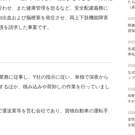
たも
行わせ、また健康管理を怠るなど、安全配慮義務に
（喜
内出血および脳梗塞を発症させ、両上下肢機能障害
2026
研修
償を請求した事案です。
習加
2026
生成
率化
2026
なぜ
送業務に従事し、Y社の指示に従い、単独で深夜から
ィブ
するほか、積み込みや荷卸しの作業を行っていまし
2026
AI
チが
で運送業等を営む会社であり、貨物自動車の運転手
2026
女性
を組