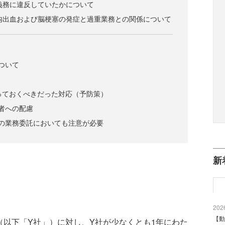
義務に違反していたかについて
内出血および脳梗塞の発症と過重業務との関係について
ついて
取っておくべきだった対応（予防策）
者への配慮
の業務委託においても注意が必要
新
2026
【動
以下「Y社」）に対し、Y社が少なくとも1年にわた