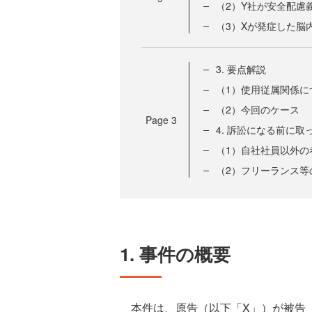
（2）Y社が安全配慮
（3）Xが発症した脳
3. 要点解説
（1）使用従属関係に
（2）今回のケース
Page
3
4. 訴訟になる前に
（1）自社社員以外の
（2）フリーランス等
1. 事件の概要
本件は、原告（以下「X」）が被告（