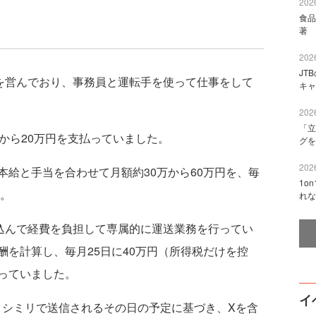
2026
食品
著 
2026
JT
を営んでおり、事務員と運転手を使って仕事をして
キャ
2026
「立
から20万円を支払っていました。
グを
2026
給と手当を合わせて月額約30万から60万円を、毎
1o
た。
れな
込んで経費を負担して専属的に運送業務を行ってい
を計算し、毎月25日に40万円（所得税だけを控
っていました。
イ
シミリで送信されるその日の予定に基づき、Xを含