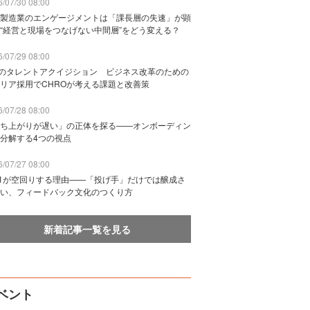
/07/30 08:00
製造業のエンゲージメントは「課長層の失速」が顕
“経営と現場をつなげない中間層”をどう変える？
/07/29 08:00
Bのタレントアクイジション ビジネス改革のための
リア採用でCHROが考える課題と改善策
/07/28 08:00
ち上がりが遅い」の正体を探る——オンボーディン
分解する4つの視点
/07/27 08:00
n1が空回りする理由——「投げ手」だけでは醸成さ
い、フィードバック文化のつくり方
新着記事一覧を見る
ベント