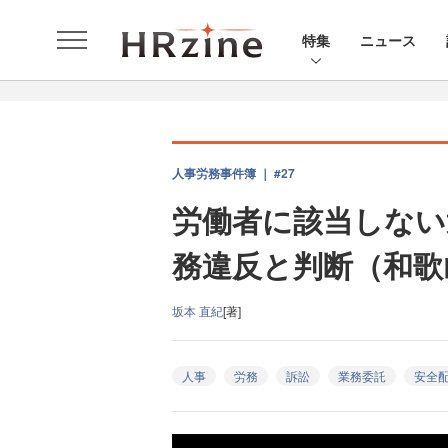
特集
ニュース
人事労務事件簿 ｜ #27
労働者に該当しない
務違反と判断（和歌山
坂本 直紀
[著]
人事
労務
訴訟
業務委託
安全