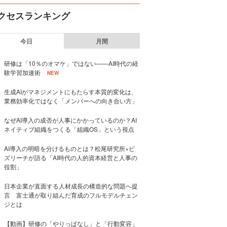
クセスランキング
今日
月間
研修は「10％のオマケ」ではない——AI時代の経
験学習加速術
NEW
生成AIがマネジメントにもたらす本質的変化は、
業務効率化ではなく「メンバーへの向き合い方」
なぜAI導入の成否が人事にかかっているのか？AI
ネイティブ組織をつくる「組織OS」という視点
AI導入の明暗を分けるものとは？松尾研究所×ビ
ズリーチが語る「AI時代の人的資本経営と人事の
役割」
日本企業が直面する人材成長の構造的な問題へ提
言 富士通が取り組んだ育成のフルモデルチェン
ジとは
【動画】研修の「やりっぱなし」と「行動変容」