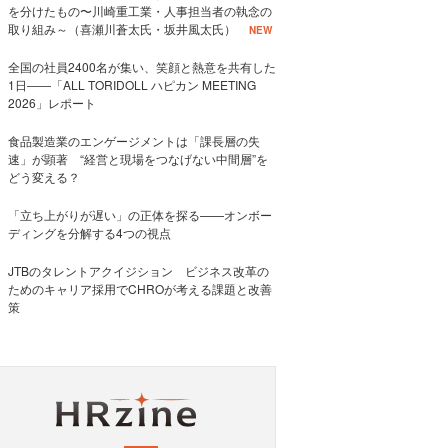
を分けたもの〜川崎重工業・人事担当者の執念の
取り組み～（喜瀬川蒼太氏・坂井風太氏）
NEW
全国の社員2400名が集い、笑顔と熱意を共有した
1日――「ALL TORIDOLL ハピカン MEETING
2026」レポート
食品製造業のエンゲージメントは「課長層の失
速」が顕著 “経営と現場をつなげない中間層”を
どう変える？
「立ち上がりが遅い」の正体を探る——オンボー
ディングを分解する4つの視点
JTBのタレントアクイジション ビジネス改革の
ためのキャリア採用でCHROが考える課題と改善
策