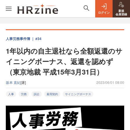
新規
ログイン
会員登録
人事労務事件簿 ｜ #34
1年以内の自主退社なら全額返還のサ
イニングボーナス、返還を認めず
（東京地裁 平成15年3月31日）
坂本 直紀
[著]
2023/06/01 08:00
人事
労務
訴訟
雇用契約
サイニングボーナス