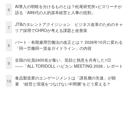
AI導入の明暗を分けるものとは？松尾研究所×ビズリーチが
6
語る「AI時代の人的資本経営と人事の役割」
JTBのタレントアクイジション ビジネス改革のためのキャ
7
リア採用でCHROが考える課題と改善策
パート・有期雇用労働法の改正とは？ 2026年10月に変わる
8
「同一労働同一賃金ガイドライン」の内容
全国の社員2400名が集い、笑顔と熱意を共有した1日
9
――「ALL TORIDOLL ハピカン MEETING 2026」レポート
食品製造業のエンゲージメントは「課長層の失速」が顕
10
著 “経営と現場をつなげない中間層”をどう変える？