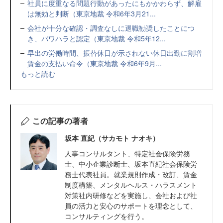
社員に度重なる問題行動があったにもかかわらず、解雇
は無効と判断（東京地裁 令和6年3月21...
会社が十分な確認・調査なしに退職勧奨したことにつ
き、パワハラと認定（東京地裁 令和5年12...
早出の労働時間、振替休日が示されない休日出勤に割増
賃金の支払い命令（東京地裁 令和6年9月...
もっと読む
この記事の著者
坂本 直紀（サカモト ナオキ）
人事コンサルタント、特定社会保険労務
士、中小企業診断士、坂本直紀社会保険労
務士代表社員。就業規則作成・改訂、賃金
制度構築、メンタルヘルス・ハラスメント
対策社内研修などを実施し、会社および社
員の活力と安心のサポートを理念として、
コンサルティングを行う。