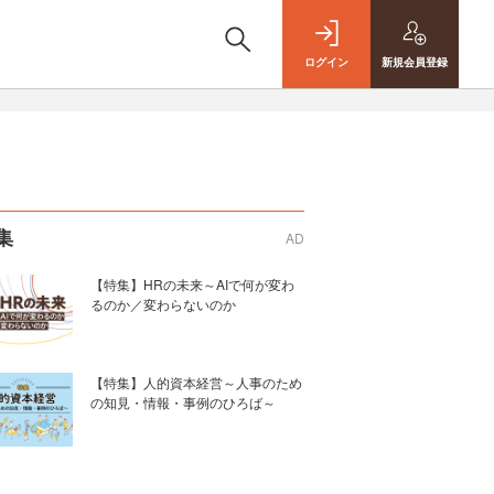
ログイン
新規
会員登録
集
AD
【特集】HRの未来～AIで何が変わ
るのか／変わらないのか
【特集】人的資本経営～人事のため
の知見・情報・事例のひろば～