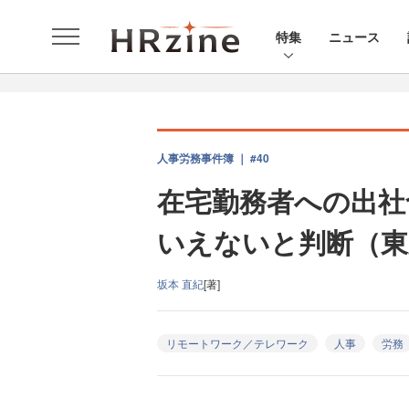
特集
ニュース
人事労務事件簿 ｜ #40
在宅勤務者への出社
いえないと判断（東京
坂本 直紀
[著]
リモートワーク／テレワーク
人事
労務