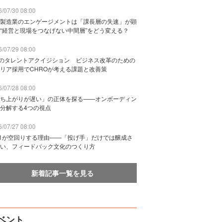
/07/30 08:00
製造業のエンゲージメントは「課長層の失速」が顕
“経営と現場をつなげない中間層”をどう変える？
/07/29 08:00
Bのタレントアクイジション ビジネス改革のための
リア採用でCHROが考える課題と改善策
/07/28 08:00
ち上がりが遅い」の正体を探る——オンボーディン
分解する4つの視点
/07/27 08:00
n1が空回りする理由——「投げ手」だけでは醸成さ
い、フィードバック文化のつくり方
新着記事一覧を見る
ベント