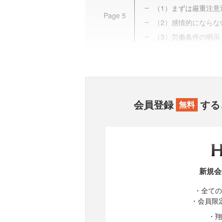
（1）まずは厳重注意
Page
5
（2）感情的にならな
（3）労働条件の明示
会員登録
する
無料
新規会
・全ての
・会員限
・翔