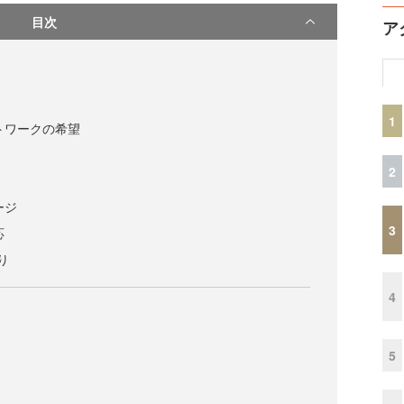
目次
ア
1
トワークの希望
2
ージ
3
応
り
4
）
5