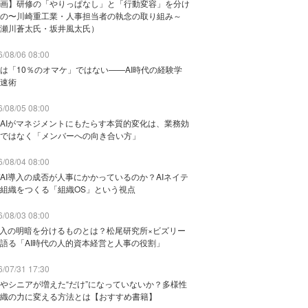
画】研修の「やりっぱなし」と「行動変容」を分け
の〜川崎重工業・人事担当者の執念の取り組み～
瀬川蒼太氏・坂井風太氏）
/08/06 08:00
は「10％のオマケ」ではない——AI時代の経験学
速術
/08/05 08:00
AIがマネジメントにもたらす本質的変化は、業務効
ではなく「メンバーへの向き合い方」
/08/04 08:00
AI導入の成否が人事にかかっているのか？AIネイテ
組織をつくる「組織OS」という視点
/08/03 08:00
導入の明暗を分けるものとは？松尾研究所×ビズリー
語る「AI時代の人的資本経営と人事の役割」
/07/31 17:30
やシニアが増えた“だけ”になっていないか？多様性
織の力に変える方法とは【おすすめ書籍】