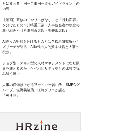
月に変わる「同一労働同一賃金ガイドライン」の
内容
【動画】研修の「やりっぱなし」と「行動変容」
を分けたもの〜川崎重工業・人事担当者の執念の
取り組み～（喜瀬川蒼太氏・坂井風太氏）
AI導入の明暗を分けるものとは？松尾研究所×ビ
ズリーチが語る「AI時代の人的資本経営と人事の
役割」
ジョブ型・スキル型の人材マネジメントはなぜ限
界を迎えるのか ケイパビリティ型との比較で読
み解く違い
人事の価値は上がる?! サイバー曽山氏、SMBCグ
ループ、塩野義製薬、江崎グリコが語る
「AI×HR」