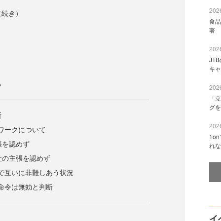
2026
（続き）
食品
著 
2026
JT
キャ
い
2026
「立
グを
断
2026
ワークについて
1o
張を認めず
れな
社の主張を認めず
で互いに非難しあう状況
命令は無効と判断
イ