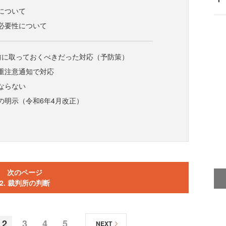
について
必要性について
る前に取っておくべきだった対応（予防策）
重注意通知で対応
ならない
の明示（令和6年4月改正）
次のページ
2. 裁判所の判断
2
3
4
5
NEXT