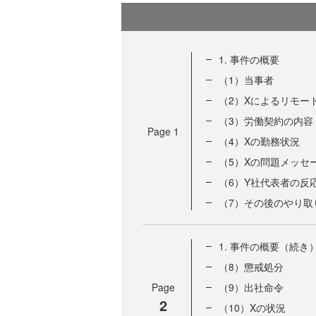
1. 事件の概要
（1）当事者
（2）Xによるリモー
（3）労働契約の内容
Page
1
（4）Xの勤務状況
（5）Xの問題メッセ
（6）Y社代表者の反
（7）その後のやり取
1. 事件の概要（続き
（8）懲戒処分
Page
（9）出社命令
2
（10）Xの状況