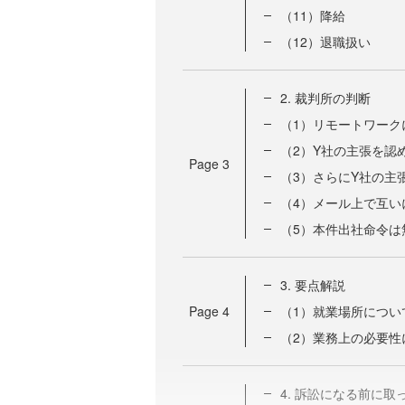
（11）降給
（12）退職扱い
2. 裁判所の判断
（1）リモートワーク
（2）Y社の主張を認
Page
3
（3）さらにY社の主
（4）メール上で互い
（5）本件出社命令は
3. 要点解説
Page
4
（1）就業場所につい
（2）業務上の必要性
4. 訴訟になる前に