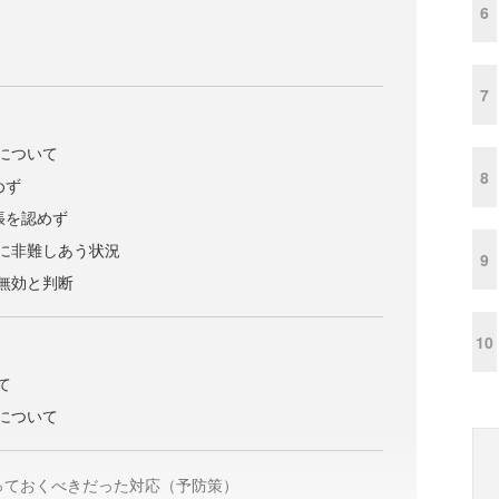
6
7
について
8
めず
張を認めず
に非難しあう状況
9
無効と判断
10
て
について
取っておくべきだった対応（予防策）