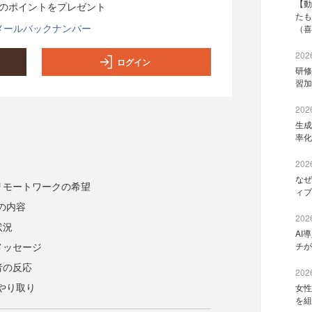
【動
分のポイントをプレゼント
たも
メールバックナンバー
（喜
2026
ログイン
研修
習加
2026
生成
率化
2026
なぜ
リモートワークの希望
ィブ
の内容
2026
状況
AI
メッセージ
チが
者の反応
2026
やり取り
女性
を組