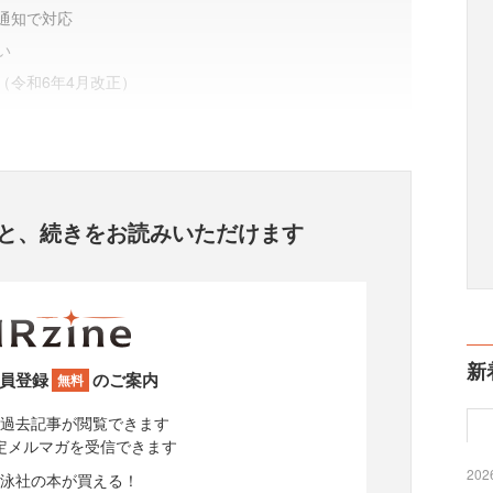
通知で対応
い
（令和6年4月改正）
と、
続きをお読みいただけます
新
員登録
のご案内
無料
過去記事が閲覧できます
定メルマガを受信できます
2026
泳社の本が買える！