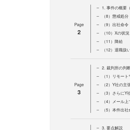
1. 事件の概要
（8）懲戒処分
Page
（9）出社命令
2
（10）Xの状況
（11）降給
（12）退職扱
2. 裁判所の判
（1）リモート
Page
（2）Y社の主
3
（3）さらにY
（4）メール上
（5）本件出社
3. 要点解説