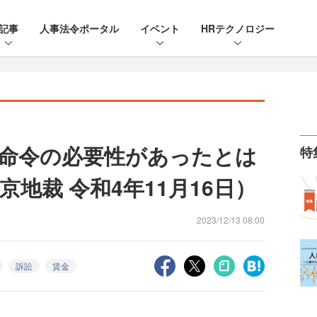
記事
人事法令ポータル
イベント
HRテクノロジー
命令の必要性があったとは
特
地裁 令和4年11月16日）
2023/12/13 08:00
訴訟
賃金