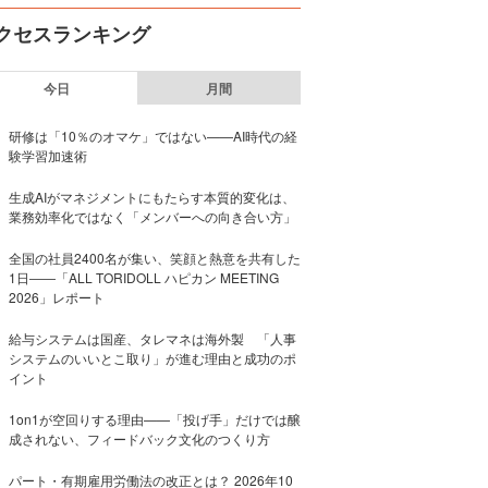
クセスランキング
今日
月間
研修は「10％のオマケ」ではない——AI時代の経
験学習加速術
生成AIがマネジメントにもたらす本質的変化は、
業務効率化ではなく「メンバーへの向き合い方」
全国の社員2400名が集い、笑顔と熱意を共有した
1日――「ALL TORIDOLL ハピカン MEETING
2026」レポート
給与システムは国産、タレマネは海外製 「人事
システムのいいとこ取り」が進む理由と成功のポ
イント
1on1が空回りする理由——「投げ手」だけでは醸
成されない、フィードバック文化のつくり方
パート・有期雇用労働法の改正とは？ 2026年10