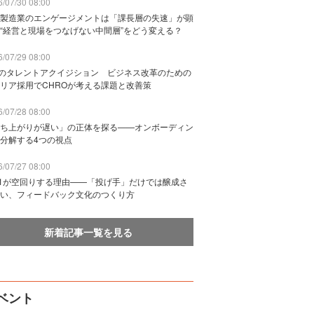
/07/30 08:00
製造業のエンゲージメントは「課長層の失速」が顕
“経営と現場をつなげない中間層”をどう変える？
/07/29 08:00
Bのタレントアクイジション ビジネス改革のための
リア採用でCHROが考える課題と改善策
/07/28 08:00
ち上がりが遅い」の正体を探る——オンボーディン
分解する4つの視点
/07/27 08:00
n1が空回りする理由——「投げ手」だけでは醸成さ
い、フィードバック文化のつくり方
新着記事一覧を見る
ベント