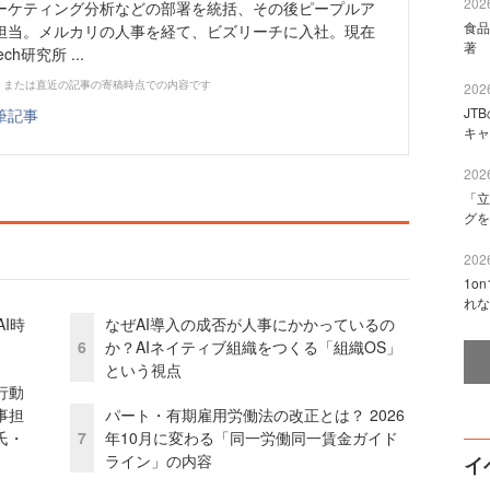
2026
ーケティング分析などの部署を統括、その後ピープルア
食品
担当。メルカリの人事を経て、ビズリーチに入社。現在
著 
ch研究所 ...
、または直近の記事の寄稿時点での内容です
2026
JT
筆記事
キャ
2026
「立
グを
2026
1o
れな
I時
なぜAI導入の成否が人事にかかっているの
6
か？AIネイティブ組織をつくる「組織OS」
という視点
行動
事担
パート・有期雇用労働法の改正とは？ 2026
氏・
7
年10月に変わる「同一労働同一賃金ガイド
ライン」の内容
イ