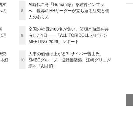
的変
AI時代こそ「Humanity」を経営インフラ
への
8
へ 世界のHRリーダーが立ち返る組織と個
人のあり方
外製
全国の社員2400名が集い、笑顔と熱意を共
む理
9
有した1日――「ALL TORIDOLL ハピカン
MEETING 2026」レポート
研究
人事の価値は上がる?! サイバー曽山氏、
資本経
10
SMBCグループ、塩野義製薬、江崎グリコが
語る「AI×HR」