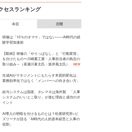
クセスランキング
今日
月間
研修は「10％のオマケ」ではない——AI時代の経
験学習加速術
【動画】研修の「やりっぱなし」と「行動変容」
を分けたもの〜川崎重工業・人事担当者の執念の
取り組み～（喜瀬川蒼太氏・坂井風太氏）
NEW
生成AIがマネジメントにもたらす本質的変化は、
業務効率化ではなく「メンバーへの向き合い方」
給与システムは国産、タレマネは海外製 「人事
システムのいいとこ取り」が進む理由と成功のポ
イント
AI導入の明暗を分けるものとは？松尾研究所×ビ
ズリーチが語る「AI時代の人的資本経営と人事の
役割」