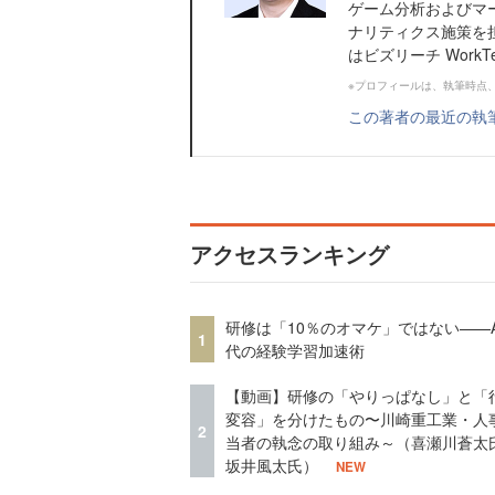
ゲーム分析およびマ
ナリティクス施策を
はビズリーチ WorkTe
※プロフィールは、執筆時点
この著者の最近の執
アクセスランキング
研修は「10％のオマケ」ではない——A
1
代の経験学習加速術
【動画】研修の「やりっぱなし」と「
変容」を分けたもの〜川崎重工業・人
2
当者の執念の取り組み～（喜瀬川蒼太
坂井風太氏）
NEW