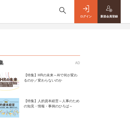
ログイン
新規
会員登録
集
AD
【特集】HRの未来～AIで何が変わ
るのか／変わらないのか
【特集】人的資本経営～人事のため
の知見・情報・事例のひろば～