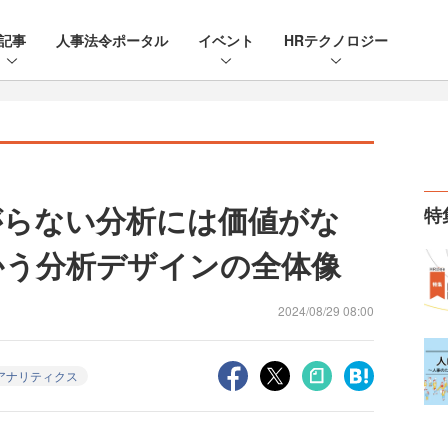
記事
人事法令ポータル
イベント
HRテクノロジー
がらない分析には価値がな
特
かう分析デザインの全体像
2024/08/29 08:00
アナリティクス