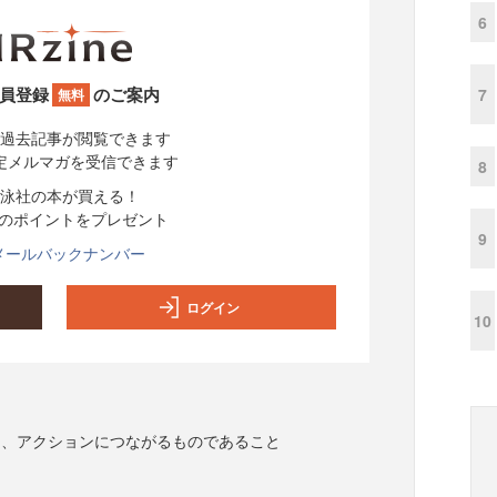
6
員登録
のご案内
7
無料
過去記事が閲覧できます
定メルマガを受信できます
8
泳社の本が買える！
分のポイントをプレゼント
9
メールバックナンバー
ログイン
10
は、アクションにつながるものであること
ン