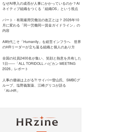
なぜAI導入の成否が人事にかかっているのか？AI
ネイティブ組織をつくる「組織OS」という視点
パート・有期雇用労働法の改正とは？ 2026年10
月に変わる「同一労働同一賃金ガイドライン」の
内容
AI時代こそ「Humanity」を経営インフラへ 世界
のHRリーダーが立ち返る組織と個人のあり方
全国の社員2400名が集い、笑顔と熱意を共有した
1日――「ALL TORIDOLL ハピカン MEETING
2026」レポート
人事の価値は上がる?! サイバー曽山氏、SMBCグ
ループ、塩野義製薬、江崎グリコが語る
「AI×HR」