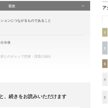
目次
ア
クションにつながるものであること
1
の全体像
2
現状とのギャップ把握・課題の抽出
3
4
と、
続きをお読みいただけます
5