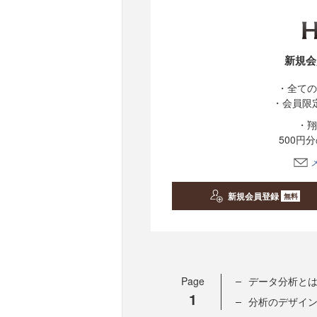
新規会
・全ての
・会員限
・翔
500円
新規会員登録
無料
Page
データ分析と
1
分析のデザイ