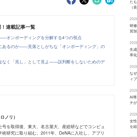
たも
（喜
2026
研修
門！連載記事一覧
習加
——オンボーディングを分解する4つの視点
2026
にあるのか——見落としがちな「オンボーディング」の
生成
率化
はなく「兆し」として見よ——誤判断をしないためのデ
2026
なぜ
ィブ
2026
AI
チが
2026
ヒロノリ）
女性
士号を取得後、東大、名古屋大、産総研などでコンピュ
を組
術研究に取り組む。2011年、DeNAに入社し、アプリ