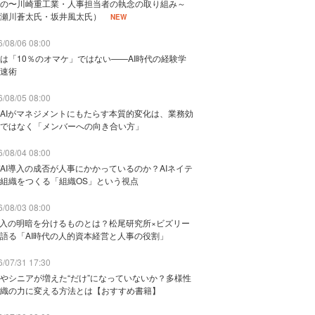
の〜川崎重工業・人事担当者の執念の取り組み～
瀬川蒼太氏・坂井風太氏）
NEW
/08/06 08:00
は「10％のオマケ」ではない——AI時代の経験学
速術
/08/05 08:00
AIがマネジメントにもたらす本質的変化は、業務効
ではなく「メンバーへの向き合い方」
/08/04 08:00
AI導入の成否が人事にかかっているのか？AIネイテ
組織をつくる「組織OS」という視点
/08/03 08:00
導入の明暗を分けるものとは？松尾研究所×ビズリー
語る「AI時代の人的資本経営と人事の役割」
/07/31 17:30
やシニアが増えた“だけ”になっていないか？多様性
織の力に変える方法とは【おすすめ書籍】