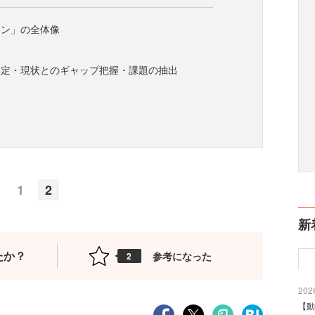
イン」の全体像
設定・現状とのギャップ把握・課題の抽出
1
2
新
たか？
参考になった
2
2026
【動