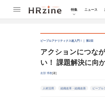
特集
ニュース
ピープルアナリティクス超入門！｜ 第2回
アクションにつな
い！ 課題解決に向
友部 博教
[著]
人材活用
組織改革・組織改善
ピープル