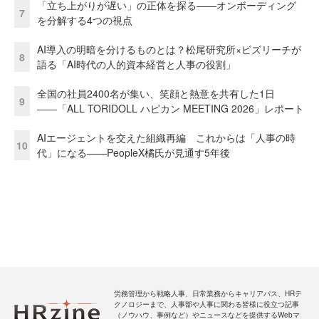
「立ち上がりが遅い」の正体を探る——オンボーディング
7
を分解する4つの視点
AI導入の明暗を分けるものとは？松尾研究所×ビズリーチが
8
語る「AI時代の人的資本経営と人事の役割」
全国の社員2400名が集い、笑顔と熱意を共有した1日
9
――「ALL TORIDOLL ハピカン MEETING 2026」レポート
AIエージェントを交えた組織再編 これからは「人事の時
10
代」になる——PeopleX橘氏が見通す5年後
労務管理から戦略人事、日常業務からキャリアパス、HRテ
クノロジーまで、人事部や人事に関わる皆様に役立つ記事
（ノウハウ、事例など）やニュースなどを提供するWebマ