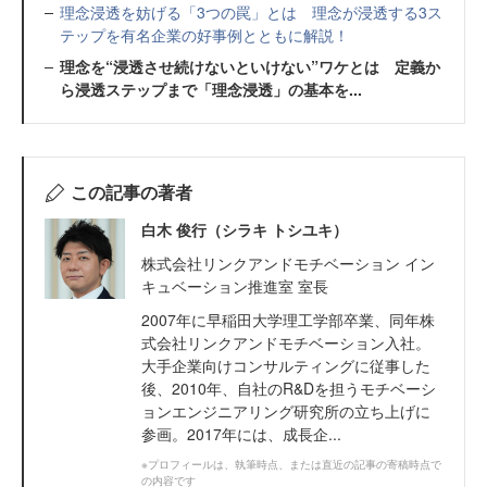
理念浸透を妨げる「3つの罠」とは 理念が浸透する3ス
テップを有名企業の好事例とともに解説！
理念を“浸透させ続けないといけない”ワケとは 定義か
ら浸透ステップまで「理念浸透」の基本を...
この記事の著者
白木 俊行（シラキ トシユキ）
株式会社リンクアンドモチベーション イン
キュベーション推進室 室長
2007年に早稲田大学理工学部卒業、同年株
式会社リンクアンドモチベーション入社。
大手企業向けコンサルティングに従事した
後、2010年、自社のR&Dを担うモチベーシ
ョンエンジニアリング研究所の立ち上げに
参画。2017年には、成長企...
※プロフィールは、執筆時点、または直近の記事の寄稿時点で
の内容です