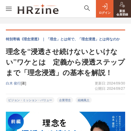
新規
ログイン
会員登録
特別寄稿《理念浸透》 ｜ 「理念」とは何で、「理念浸透」とは何なのか
理念を“浸透させ続けないといけな
い”ワケとは 定義から浸透ステップ
まで「理念浸透」の基本を解説！
白木 俊行
[著]
更新日: 2024/09/30
公開日: 2024/09/27
ビジョン・ミッション・バリュー
企業理念
組織風土