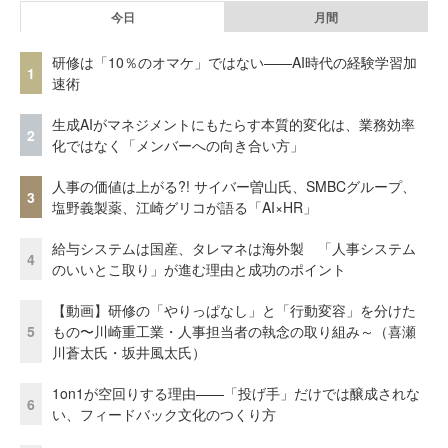
今日
月間
研修は「10％のオマケ」ではない——AI時代の経験学習加
1
速術
生成AIがマネジメントにもたらす本質的変化は、業務効率
2
化ではなく「メンバーへの向き合い方」
人事の価値は上がる?! サイバー曽山氏、SMBCグループ、
3
塩野義製薬、江崎グリコが語る「AI×HR」
給与システムは国産、タレマネは海外製 「人事システム
4
のいいとこ取り」が進む理由と成功のポイント
【動画】研修の「やりっぱなし」と「行動変容」を分けた
5
もの〜川崎重工業・人事担当者の執念の取り組み～（喜瀬
川蒼太氏・坂井風太氏）
1on1が空回りする理由——「投げ手」だけでは醸成されな
6
い、フィードバック文化のつくり方