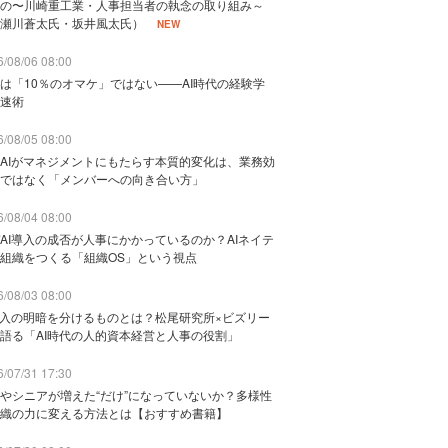
の〜川崎重工業・人事担当者の執念の取り組み～
瀬川蒼太氏・坂井風太氏）
NEW
/08/06 08:00
は「10％のオマケ」ではない——AI時代の経験学
速術
/08/05 08:00
AIがマネジメントにもたらす本質的変化は、業務効
ではなく「メンバーへの向き合い方」
/08/04 08:00
AI導入の成否が人事にかかっているのか？AIネイテ
組織をつくる「組織OS」という視点
/08/03 08:00
導入の明暗を分けるものとは？松尾研究所×ビズリー
語る「AI時代の人的資本経営と人事の役割」
/07/31 17:30
やシニアが増えた“だけ”になっていないか？多様性
織の力に変える方法とは【おすすめ書籍】