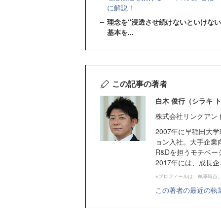
に解説！
理念を“浸透させ続けないといけな
基本を...
この記事の著者
白木 俊行（シラキ 
株式会社リンクアン
2007年に早稲田
ョン入社。大手企業
R&Dを担うモチベ
2017年には、成長企..
※プロフィールは、執筆時点
この著者の最近の執