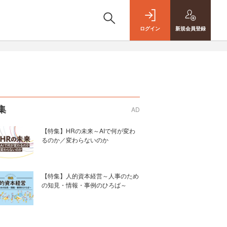
ログイン
新規
会員登録
集
AD
【特集】HRの未来～AIで何が変わ
るのか／変わらないのか
【特集】人的資本経営～人事のため
の知見・情報・事例のひろば～