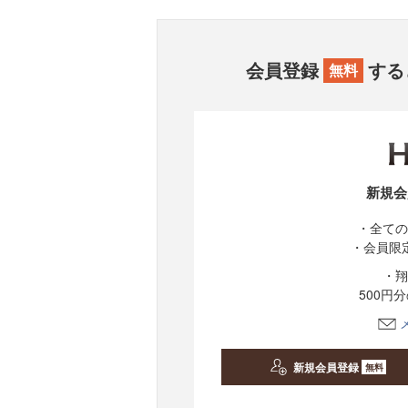
会員登録
する
無料
新規会
・全ての
・会員限
・翔
500円
新規会員登録
無料