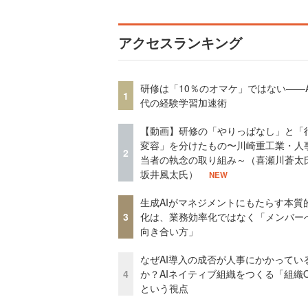
アクセスランキング
研修は「10％のオマケ」ではない——A
1
代の経験学習加速術
【動画】研修の「やりっぱなし」と「
変容」を分けたもの〜川崎重工業・人
2
当者の執念の取り組み～（喜瀬川蒼太
坂井風太氏）
NEW
生成AIがマネジメントにもたらす本質
3
化は、業務効率化ではなく「メンバー
向き合い方」
なぜAI導入の成否が人事にかかってい
4
か？AIネイティブ組織をつくる「組織
という視点