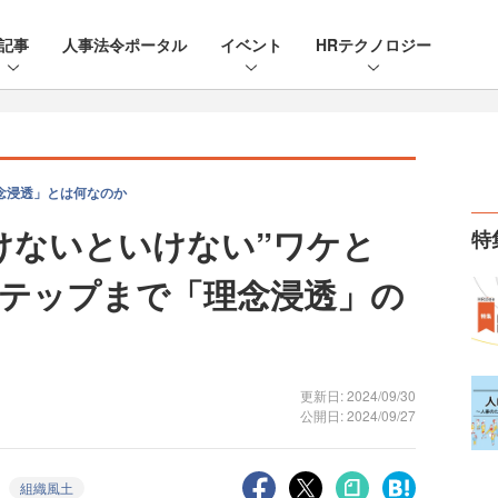
記事
人事法令ポータル
イベント
HRテクノロジー
念浸透」とは何なのか
けないといけない”ワケと
特
テップまで「理念浸透」の
更新日: 2024/09/30
公開日: 2024/09/27
組織風土