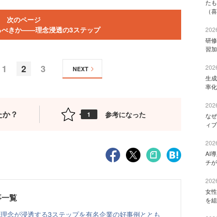
たも
（喜
次のページ
るべきか——理念浸透の3ステップ
2026
研修
習加
1
2
3
2026
NEXT
生成
率化
2026
たか？
参考になった
1
なぜ
ィブ
2026
AI
チが
2026
女性
事一覧
を組
 理念が浸透する3ステップを有名企業の好事例ととも