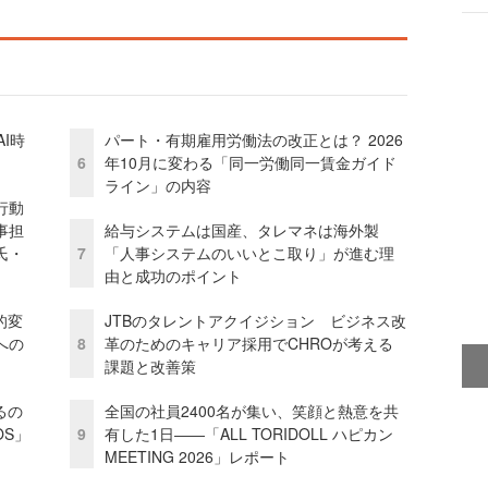
I時
パート・有期雇用労働法の改正とは？ 2026
6
年10月に変わる「同一労働同一賃金ガイド
ライン」の内容
行動
事担
給与システムは国産、タレマネは海外製
氏・
7
「人事システムのいいとこ取り」が進む理
由と成功のポイント
的変
JTBのタレントアクイジション ビジネス改
への
8
革のためのキャリア採用でCHROが考える
課題と改善策
るの
全国の社員2400名が集い、笑顔と熱意を共
OS」
9
有した1日――「ALL TORIDOLL ハピカン
MEETING 2026」レポート