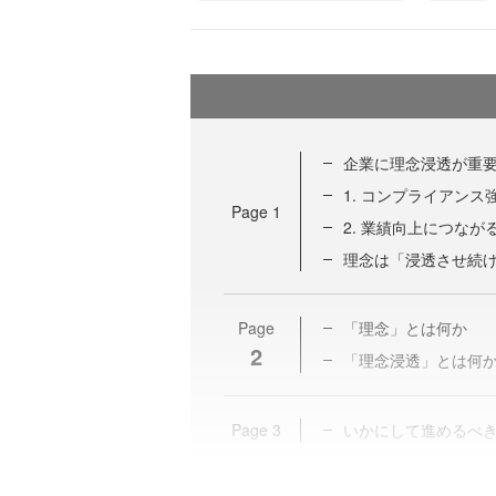
企業に理念浸透が重
1. コンプライアン
Page
1
2. 業績向上につなが
理念は「浸透させ続
Page
「理念」とは何か
2
「理念浸透」とは何
Page
3
いかにして進めるべき