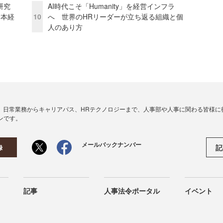
研究
AI時代こそ「Humanity」を経営インフラ
資本経
10
へ 世界のHRリーダーが立ち返る組織と個
人のあり方
、日常業務からキャリアパス、HRテクノロジーまで、人事部や人事に関わる皆様に
ンです。
メールバックナンバー
記
録
記事
人事法令ポータル
イベント