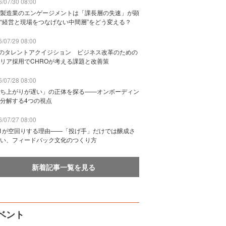
/07/30 08:00
製造業のエンゲージメントは「課長層の失速」が顕
“経営と現場をつなげない中間層”をどう変える？
/07/29 08:00
Bのタレントアクイジション ビジネス改革のための
リア採用でCHROが考える課題と改善策
/07/28 08:00
ち上がりが遅い」の正体を探る——オンボーディン
分解する4つの視点
/07/27 08:00
n1が空回りする理由——「投げ手」だけでは醸成さ
い、フィードバック文化のつくり方
新着記事一覧を見る
ベント