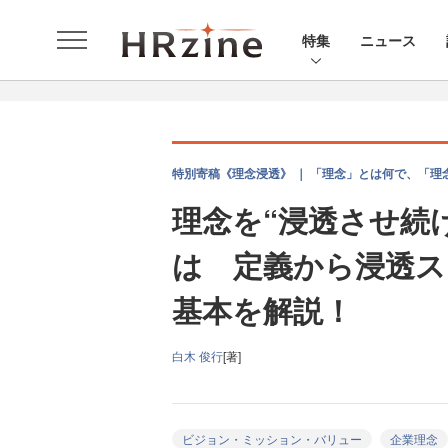
特集
ニュース
特別寄稿《理念浸透》 ｜ 「理念」とは何で、「理
理念を“浸透させ続
は 定義から浸透ス
基本を解説！
白木 俊行
[著]
ビジョン・ミッション・バリュー
企業理念