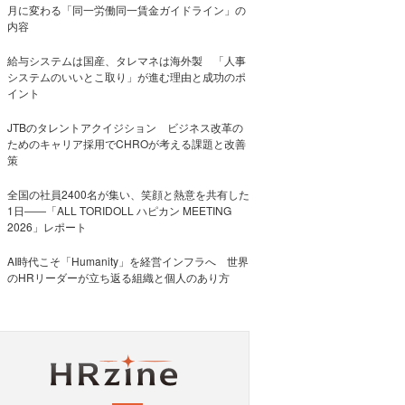
月に変わる「同一労働同一賃金ガイドライン」の
内容
給与システムは国産、タレマネは海外製 「人事
システムのいいとこ取り」が進む理由と成功のポ
イント
JTBのタレントアクイジション ビジネス改革の
ためのキャリア採用でCHROが考える課題と改善
策
全国の社員2400名が集い、笑顔と熱意を共有した
1日――「ALL TORIDOLL ハピカン MEETING
2026」レポート
AI時代こそ「Humanity」を経営インフラへ 世界
のHRリーダーが立ち返る組織と個人のあり方