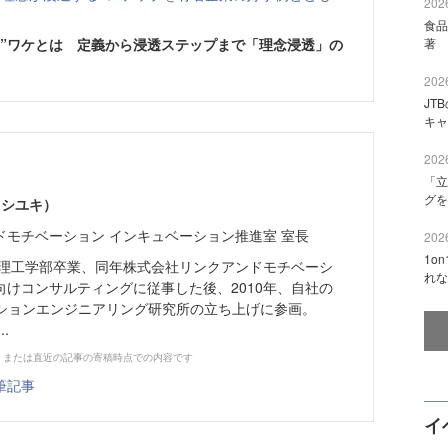
2026
食品
い”ワケとは 定義から浸透ステップまで「理念浸透」の
著 
2026
JT
キャ
2026
「立
グを
トシユキ）
ドモチベーション インキュベーション推進室 室長
2026
1o
大学理工学部卒業、同年株式会社リンクアンドモチベーシ
れな
向けコンサルティングに従事した後、2010年、自社の
ーションエンジニアリング研究所の立ち上げに参画。
.
、または直近の記事の寄稿時点での内容です
筆記事
イ