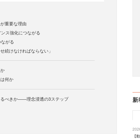
透が重要な理由
イアンス強化につながる
つながる
させ続けなければならない」
何か
とは何か
るべきか——理念浸透の3ステップ
新
2026
【動