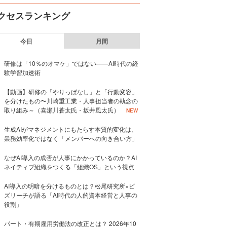
クセスランキング
今日
月間
研修は「10％のオマケ」ではない——AI時代の経
験学習加速術
【動画】研修の「やりっぱなし」と「行動変容」
を分けたもの〜川崎重工業・人事担当者の執念の
取り組み～（喜瀬川蒼太氏・坂井風太氏）
NEW
生成AIがマネジメントにもたらす本質的変化は、
業務効率化ではなく「メンバーへの向き合い方」
なぜAI導入の成否が人事にかかっているのか？AI
ネイティブ組織をつくる「組織OS」という視点
AI導入の明暗を分けるものとは？松尾研究所×ビ
ズリーチが語る「AI時代の人的資本経営と人事の
役割」
パート・有期雇用労働法の改正とは？ 2026年10