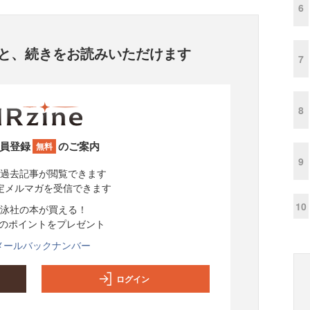
6
と、
続きをお読みいただけます
7
8
員登録
のご案内
無料
9
過去記事が閲覧できます
定メルマガを受信できます
10
泳社の本が買える！
分のポイントをプレゼント
メールバックナンバー
ログイン