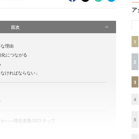
ア
目次
1
要な理由
ス強化につながる
2
る
けなければならない」
3
4
か
5
か——理念浸透の3ステップ