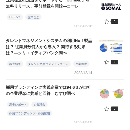
無料リリース、事前登録を開始―コーレ
HR Tech
企業理念
0
2023/05/16
タレントマネジメントシステムの利用No.1製品
は？ 従業員数何人から導入？ 期待する効果
は？―クリエイティブバンク調べ
0
調査結果
タレントマネジメントシステム
企業理念
2022/12/14
採用ブランディング実践企業では94.6％が自社
の企業理念に共感と回答―むすび調べ
調査レポート
企業理念
0
採用ブランディング・採用広報
2022/03/23