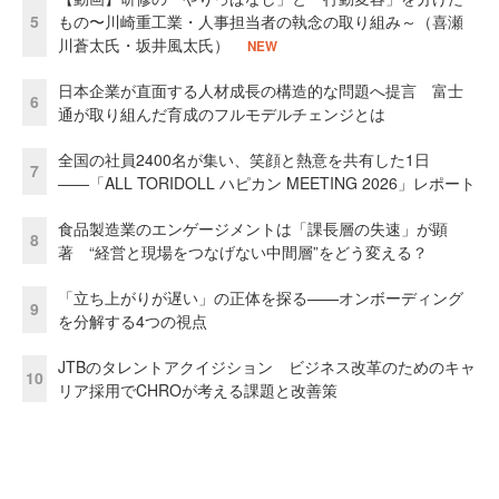
5
もの〜川崎重工業・人事担当者の執念の取り組み～（喜瀬
川蒼太氏・坂井風太氏）
NEW
日本企業が直面する人材成長の構造的な問題へ提言 富士
6
通が取り組んだ育成のフルモデルチェンジとは
全国の社員2400名が集い、笑顔と熱意を共有した1日
7
――「ALL TORIDOLL ハピカン MEETING 2026」レポート
食品製造業のエンゲージメントは「課長層の失速」が顕
8
著 “経営と現場をつなげない中間層”をどう変える？
「立ち上がりが遅い」の正体を探る——オンボーディング
9
を分解する4つの視点
JTBのタレントアクイジション ビジネス改革のためのキャ
10
リア採用でCHROが考える課題と改善策