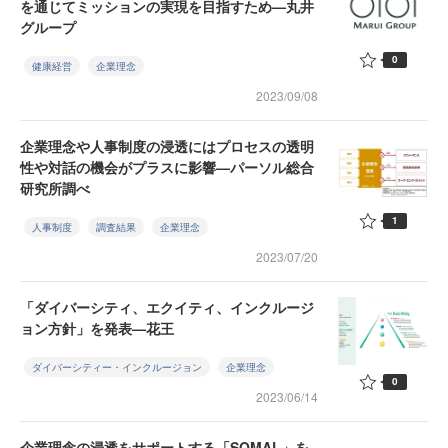
を通じてミッションの実現を目指すため—丸井
グループ
0
健康経営
企業理念
2023/09/08
企業理念や人事制度の浸透にはプロセスの透明
性や対話の機会がプラスに影響—パーソル総合
研究所調べ
1
人事制度
調査結果
企業理念
2023/07/20
「ダイバーシティ、エクイティ、インクルージ
ョン方針」を発表—花王
ダイバーシティー・インクルージョン
企業理念
0
2023/06/14
企業理念の浸透をサポートする「SOMAL」を