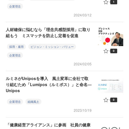
1
企業理念
2024/03/12
人材確保に悩むなら「理念共感型採用」に取り
組もう ミスマッチを防止し定着を促進
採用・雇用
ビジョン・ミッション・バリュー
0
企業理念
2024/02/05
ルミネがUniposを導入 風土変革に全社で取
り組むため「Lumipos（ルミポス）」と命名—
Unipos
0
企業理念
組織風土
2023/10/19
「健康経営アライアンス」に参画 社員の健康