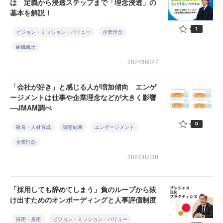
は 定義から浸透ステップまで「理念浸透」の
基本を解説！
1
ビジョン・ミッション・バリュー
企業理念
組織風土
2024/09/27
「会社が好き」と感じる人が増加傾向 エンゲ
ージメントは仕事や企業理念などが大きく影響
—JMAM調べ
0
教育・人材育成
調査結果
エンゲージメント
企業理念
2024/07/30
「採用しても辞めてしまう」負のループから抜
け出すためのオンボーディングと人事評価制度
採用・雇用
ビジョン・ミッション・バリュー