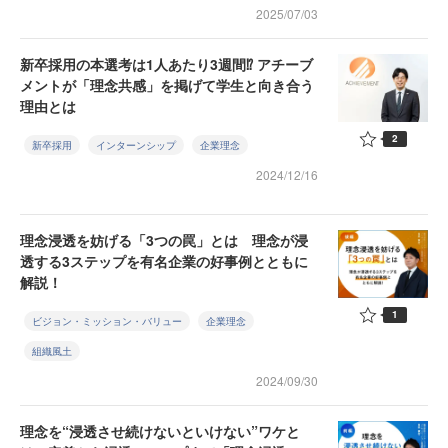
2025/07/03
新卒採用の本選考は1人あたり3週間⁉ アチーブ
メントが「理念共感」を掲げて学生と向き合う
理由とは
2
新卒採用
インターンシップ
企業理念
2024/12/16
理念浸透を妨げる「3つの罠」とは 理念が浸
透する3ステップを有名企業の好事例とともに
解説！
1
ビジョン・ミッション・バリュー
企業理念
組織風土
2024/09/30
理念を“浸透させ続けないといけない”ワケと