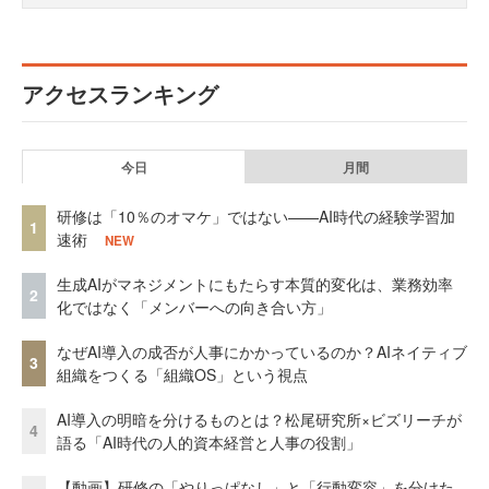
アクセスランキング
今日
月間
研修は「10％のオマケ」ではない——AI時代の経験学習加
1
速術
NEW
生成AIがマネジメントにもたらす本質的変化は、業務効率
2
化ではなく「メンバーへの向き合い方」
なぜAI導入の成否が人事にかかっているのか？AIネイティブ
3
組織をつくる「組織OS」という視点
AI導入の明暗を分けるものとは？松尾研究所×ビズリーチが
4
語る「AI時代の人的資本経営と人事の役割」
【動画】研修の「やりっぱなし」と「行動変容」を分けた