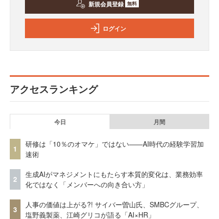
新規会員登録
無料
ログイン
アクセスランキング
今日
月間
研修は「10％のオマケ」ではない——AI時代の経験学習加
1
速術
生成AIがマネジメントにもたらす本質的変化は、業務効率
2
化ではなく「メンバーへの向き合い方」
人事の価値は上がる?! サイバー曽山氏、SMBCグループ、
3
塩野義製薬、江崎グリコが語る「AI×HR」