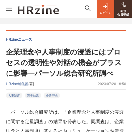
新規
ログイン
会員登録
HRzineニュース
企業理念や人事制度の浸透にはプロ
セスの透明性や対話の機会がプラス
に影響—パーソル総合研究所調べ
HRzine編集部
[著]
2023/07/20 18:50
人事制度
調査結果
企業理念
パーソル総合研究所は、「企業理念と人事制度の浸透
に関する定量調査」の結果を発表した。同調査は、企業
理念と人事制度に関する社内コミュニケーションや浸透