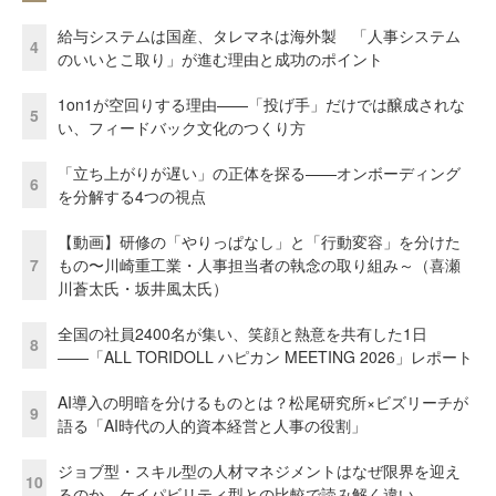
給与システムは国産、タレマネは海外製 「人事システム
4
のいいとこ取り」が進む理由と成功のポイント
1on1が空回りする理由——「投げ手」だけでは醸成されな
5
い、フィードバック文化のつくり方
「立ち上がりが遅い」の正体を探る——オンボーディング
6
を分解する4つの視点
【動画】研修の「やりっぱなし」と「行動変容」を分けた
7
もの〜川崎重工業・人事担当者の執念の取り組み～（喜瀬
川蒼太氏・坂井風太氏）
全国の社員2400名が集い、笑顔と熱意を共有した1日
8
――「ALL TORIDOLL ハピカン MEETING 2026」レポート
AI導入の明暗を分けるものとは？松尾研究所×ビズリーチが
9
語る「AI時代の人的資本経営と人事の役割」
ジョブ型・スキル型の人材マネジメントはなぜ限界を迎え
10
るのか ケイパビリティ型との比較で読み解く違い