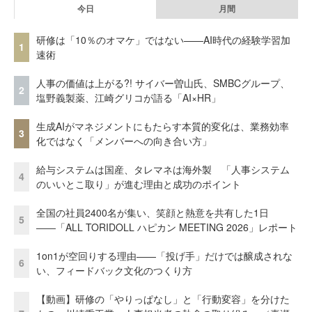
今日
月間
研修は「10％のオマケ」ではない——AI時代の経験学習加
1
速術
人事の価値は上がる?! サイバー曽山氏、SMBCグループ、
2
塩野義製薬、江崎グリコが語る「AI×HR」
生成AIがマネジメントにもたらす本質的変化は、業務効率
3
化ではなく「メンバーへの向き合い方」
給与システムは国産、タレマネは海外製 「人事システム
4
のいいとこ取り」が進む理由と成功のポイント
全国の社員2400名が集い、笑顔と熱意を共有した1日
5
――「ALL TORIDOLL ハピカン MEETING 2026」レポート
1on1が空回りする理由——「投げ手」だけでは醸成されな
6
い、フィードバック文化のつくり方
【動画】研修の「やりっぱなし」と「行動変容」を分けた