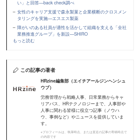
い」と回答—back check調べ
女性のキャリア支援で森永製菓と企業横断のクロスメン
タリングを実施—エスエス製薬
障がいのある社員が適性を活かして組織を支える「全社
業務推進グループ」を新設—SHIRO
もっと読む
この記事の著者
HRzine編集部（エイチアールジンヘンシュ
ウブ）
労務管理から戦略人事、日常業務からキャ
リアパス、HRテクノロジーまで、人事部や
人事に関わる皆様に役立つ記事（ノウハ
ウ、事例など）やニュースを提供していま
す。
※プロフィールは、執筆時点、または直近の記事の寄稿時点で
の内容です