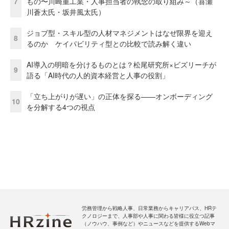
7
もの〜川崎重工業・人事担当者の執念の取り組み～（喜瀬
川蒼太氏・坂井風太氏）
ジョブ型・スキル型の人材マネジメントはなぜ限界を迎え
8
るのか ケイパビリティ型との比較で読み解く違い
AI導入の明暗を分けるものとは？松尾研究所×ビズリーチが
9
語る「AI時代の人的資本経営と人事の役割」
「立ち上がりが遅い」の正体を探る——オンボーディング
10
を分解する4つの視点
労務管理から戦略人事、日常業務からキャリアパス、HRテ
クノロジーまで、人事部や人事に関わる皆様に役立つ記事
（ノウハウ、事例など）やニュースなどを提供するWebマ