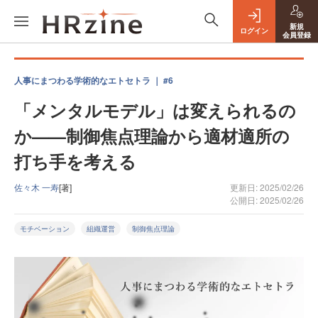
新規
ログイン
会員登録
人事にまつわる学術的なエトセトラ ｜ #6
「メンタルモデル」は変えられるの
か——制御焦点理論から適材適所の
打ち手を考える
佐々木 一寿
[著]
更新日: 2025/02/26
公開日: 2025/02/26
モチベーション
組織運営
制御焦点理論