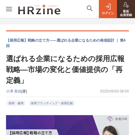
新規
ログイン
会員登録
【採用広報】戦略の立て方——選ばれる企業になるための発信設計 ｜ 第4
回
選ばれる企業になるための採用広報
戦略—市場の変化と価値提供の「再
定義」
小澤 美佳
[著]
2025/09/03 08:00
採用・雇用
採用ブランディング・採用広報