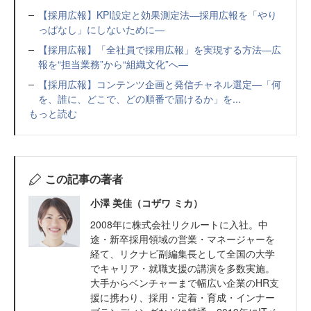
【採用広報】KPI設定と効果測定法—採用広報を「やり
っぱなし」にしないために—
【採用広報】「全社員で採用広報」を実現する方法—広
報を“担当業務”から“組織文化”へ—
【採用広報】コンテンツ企画と発信チャネル選定—「何
を、誰に、どこで、どの順番で届けるか」を...
もっと読む
この記事の著者
小澤 美佳（コザワ ミカ）
2008年に株式会社リクルートに入社。中
途・新卒採用領域の営業・マネージャーを
経て、リクナビ副編集長として全国の大学
でキャリア・就職支援の講演を多数実施。
大手からベンチャーまで幅広い企業のHR支
援に携わり、採用・定着・育成・インナー