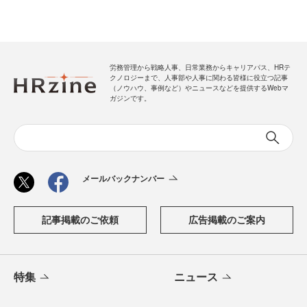
労務管理から戦略人事、日常業務からキャリアパス、HRテ
クノロジーまで、人事部や人事に関わる皆様に役立つ記事
（ノウハウ、事例など）やニュースなどを提供するWebマ
ガジンです。
メールバックナンバー
記事掲載のご依頼
広告掲載のご案内
特集
ニュース