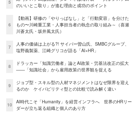
5
のいいとこ取り」が進む理由と成功のポイント
【動画】研修の「やりっぱなし」と「行動変容」を分けた
6
もの〜川崎重工業・人事担当者の執念の取り組み～（喜瀬
川蒼太氏・坂井風太氏）
人事の価値は上がる?! サイバー曽山氏、SMBCグループ、
7
塩野義製薬、江崎グリコが語る「AI×HR」
ドラッカー「知識労働者」論とAI政策・労基法改正の拡大
8
——「知識社会」から雇用政策の世界観を捉える
ジョブ型・スキル型の人材マネジメントはなぜ限界を迎え
9
るのか ケイパビリティ型との比較で読み解く違い
AI時代こそ「Humanity」を経営インフラへ 世界のHRリー
10
ダーが立ち返る組織と個人のあり方