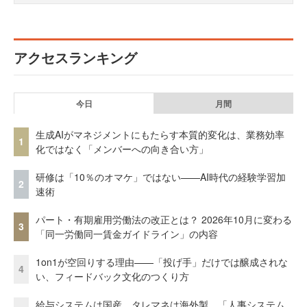
アクセスランキング
今日
月間
生成AIがマネジメントにもたらす本質的変化は、業務効率
1
化ではなく「メンバーへの向き合い方」
研修は「10％のオマケ」ではない——AI時代の経験学習加
2
速術
パート・有期雇用労働法の改正とは？ 2026年10月に変わる
3
「同一労働同一賃金ガイドライン」の内容
1on1が空回りする理由——「投げ手」だけでは醸成されな
4
い、フィードバック文化のつくり方
給与システムは国産、タレマネは海外製 「人事システム