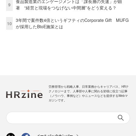
食品製造業のエンゲージメントは「課長層の失速」が顕
9
著 “経営と現場をつなげない中間層”をどう変える？
3年間で案件数4倍というギフティのCorporate Gift MUFG
10
が採用したBtoE施策とは
労務管理から戦略人事、日常業務からキャリアパス、HRテ
クノロジーまで、人事部や人事に関わる皆様に役立つ記事
（ノウハウ、事例など）やニュースなどを提供するWebマ
ガジンです。
メールバックナンバー