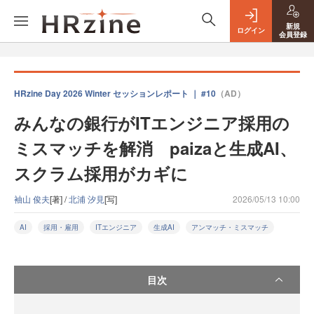
新規
ログイン
会員登録
HRzine Day 2026 Winter セッションレポート ｜ #10
（AD）
みんなの銀行がITエンジニア採用の
ミスマッチを解消 paizaと生成AI、
スクラム採用がカギに
袖山 俊夫
[著] /
北浦 汐見
[写]
2026/05/13 10:00
AI
採用・雇用
ITエンジニア
生成AI
アンマッチ・ミスマッチ
目次