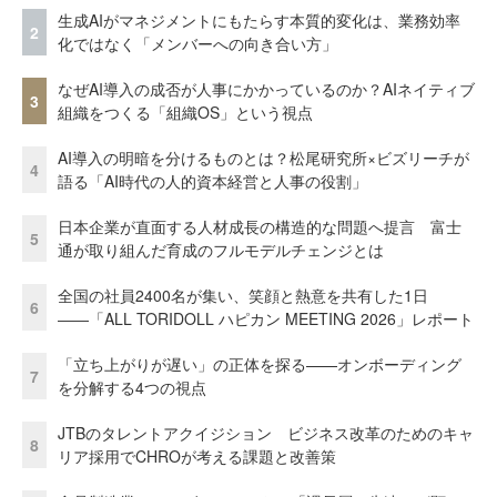
生成AIがマネジメントにもたらす本質的変化は、業務効率
2
化ではなく「メンバーへの向き合い方」
なぜAI導入の成否が人事にかかっているのか？AIネイティブ
3
組織をつくる「組織OS」という視点
AI導入の明暗を分けるものとは？松尾研究所×ビズリーチが
4
語る「AI時代の人的資本経営と人事の役割」
日本企業が直面する人材成長の構造的な問題へ提言 富士
5
通が取り組んだ育成のフルモデルチェンジとは
全国の社員2400名が集い、笑顔と熱意を共有した1日
6
――「ALL TORIDOLL ハピカン MEETING 2026」レポート
「立ち上がりが遅い」の正体を探る——オンボーディング
7
を分解する4つの視点
JTBのタレントアクイジション ビジネス改革のためのキャ
8
リア採用でCHROが考える課題と改善策