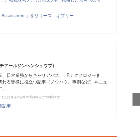
t Assessment」をリリース—ギブリー
エイチアールジンヘンシュウブ）
事、日常業務からキャリアパス、HRテクノロジーま
関わる皆様に役立つ記事（ノウハウ、事例など）やニュ
す。
、または直近の記事の寄稿時点での内容です
筆記事