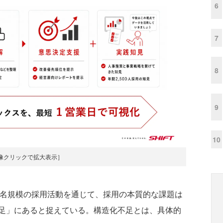
6
7
8
9
10
像クリックで拡大表示］
00名規模の採用活動を通じて、採用の本質的な課題は
足」にあると捉えている。構造化不足とは、具体的