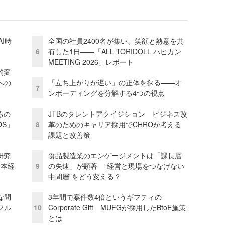
I時
全国の社員2400名が集い、笑顔と熱意を共
6
有した1日――「ALL TORIDOLL ハピカン
MEETING 2026」レポート
的変
への
「立ち上がりが遅い」の正体を探る——オ
7
ンボーディングを分解する4つの視点
るの
JTBのタレントアクイジション ビジネス改
OS」
8
革のためのキャリア採用でCHROが考える
課題と改善策
研究
食品製造業のエンゲージメントは「課長層
資本経
9
の失速」が顕著 “経営と現場をつなげない
中間層”をどう変える？
な問
3年間で案件数4倍というギフティの
フル
10
Corporate Gift MUFGが採用したBtoE施策
とは