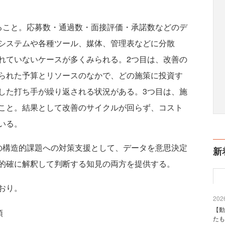
こと。応募数・通過数・面接評価・承諾数などのデ
システムや各種ツール、媒体、管理表などに分散
れていないケースが多くみられる。2つ目は、改善の
られた予算とリソースのなかで、どの施策に投資す
した打ち手が繰り返される状況がある。3つ目は、施
こと。結果として改善のサイクルが回らず、コスト
いる。
構造的課題への対策支援として、データを意思決定
新
的確に解釈して判断する知見の両方を提供する。
おり。
2026
【動
領
たも