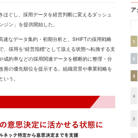
ア
解きほぐし、採用データを経営判断に変えるダッシュ
ンジン」を提供開始した。
速なデータ集約・初期分析と、SHIFTの採用戦略
1
で、採用を“経営指標”として扱える状態へ転換する支
や成約率などの採用関連データを横断的に整理・分
2
改善の優先順位を提示する。組織背景や事業戦略を
3
という。
4
5