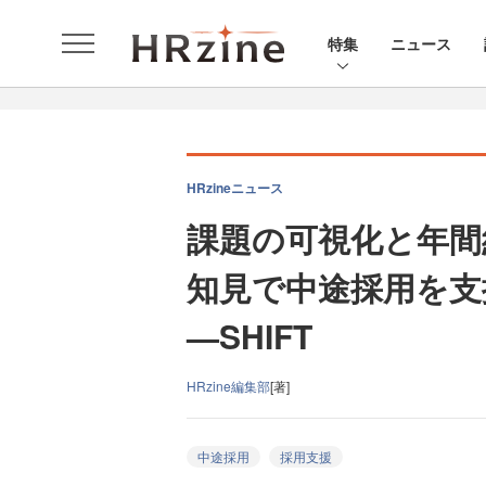
特集
ニュース
HRzineニュース
課題の可視化と年間
知見で中途採用を支
—SHIFT
HRzine編集部
[著]
中途採用
採用支援