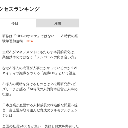
クセスランキング
今日
月間
研修は「10％のオマケ」ではない——AI時代の経
験学習加速術
NEW
生成AIがマネジメントにもたらす本質的変化は、
業務効率化ではなく「メンバーへの向き合い方」
なぜAI導入の成否が人事にかかっているのか？AI
ネイティブ組織をつくる「組織OS」という視点
AI導入の明暗を分けるものとは？松尾研究所×ビ
ズリーチが語る「AI時代の人的資本経営と人事の
役割」
日本企業が直面する人材成長の構造的な問題へ提
言 富士通が取り組んだ育成のフルモデルチェン
ジとは
全国の社員2400名が集い、笑顔と熱意を共有した