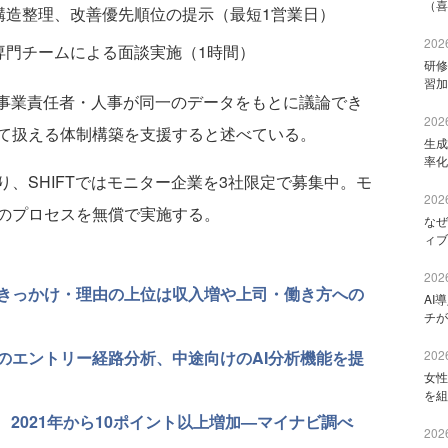
（喜
構造整理、改善優先順位の提示（最短1営業日）
2026
専門チームによる面談実施（1時間）
研修
習加
・事業責任者・人事が同一のデータをもとに議論でき
2026
て扱える体制構築を支援すると述べている。
生成
率化
、SHIFTではモニター企業を3社限定で募集中。モ
2026
のプロセスを無償で実施する。
なぜ
ィブ
2026
きっかけ・理由の上位は収入増や上司・働き方への
AI
チが
2026
のエントリー経路分析、中途向けのAI分析機能を提
女性
を組
 2021年から10ポイント以上増加—マイナビ調べ
2026