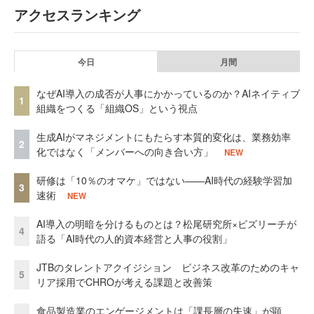
アクセスランキング
今日
月間
なぜAI導入の成否が人事にかかっているのか？AIネイティブ
1
組織をつくる「組織OS」という視点
生成AIがマネジメントにもたらす本質的変化は、業務効率
2
化ではなく「メンバーへの向き合い方」
NEW
研修は「10％のオマケ」ではない——AI時代の経験学習加
3
速術
NEW
AI導入の明暗を分けるものとは？松尾研究所×ビズリーチが
4
語る「AI時代の人的資本経営と人事の役割」
JTBのタレントアクイジション ビジネス改革のためのキャ
5
リア採用でCHROが考える課題と改善策
食品製造業のエンゲージメントは「課長層の失速」が顕