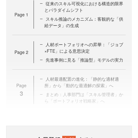
従来のスキル可視化における構造的限界
とパラダイムシフト
Page
1
スキル推論のメカニズム：客観的な「供
給データ」の生成
人材ポートフォリオへの昇華：「ジョブ
×FTE」による意思決定
Page
2
先進事例に見る「推論型」モデルの実力
人材最適配置の進化：「静的な適材適
Page
所」から「動的な最適解の探索」へ
3
まとめ：人事部門は「スキル管理者」か
ら「ポートフォリオ戦略家」へ