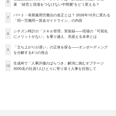
6
著 “経営と現場をつなげない中間層”をどう変える？
パート・有期雇用労働法の改正とは？ 2026年10月に変わる
7
「同一労働同一賃金ガイドライン」の内容
シチズン時計の「スキル管理」実装録——現場の「可視化
8
にメリットがない」を乗り越え、見据える未来とは
「立ち上がりが遅い」の正体を探る——オンボーディング
9
を分解する4つの視点
生成AIで「人事評価のばらつき」解消に挑むオプテージ
10
3000名の社員1人ひとりに寄り添う人事を目指して