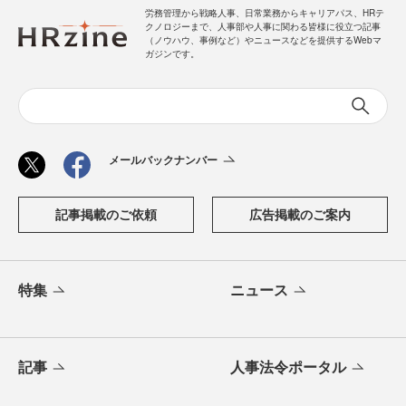
労務管理から戦略人事、日常業務からキャリアパス、HRテ
クノロジーまで、人事部や人事に関わる皆様に役立つ記事
（ノウハウ、事例など）やニュースなどを提供するWebマ
ガジンです。
メールバックナンバー
記事掲載のご依頼
広告掲載のご案内
特集
ニュース
記事
人事法令ポータル