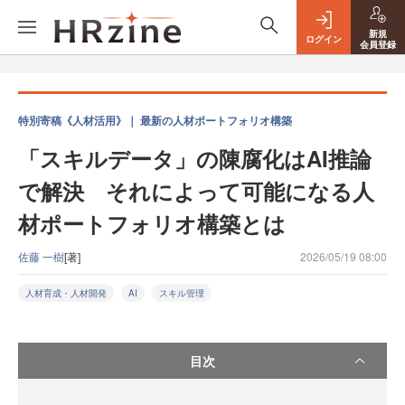
新規
ログイン
会員登録
特別寄稿《人材活用》｜ 最新の人材ポートフォリオ構築
「スキルデータ」の陳腐化はAI推論
で解決 それによって可能になる人
材ポートフォリオ構築とは
佐藤 一樹
[著]
2026/05/19 08:00
人材育成・人材開発
AI
スキル管理
目次