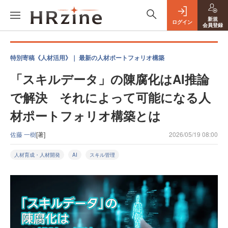
新規
ログイン
会員登録
特別寄稿《人材活用》｜ 最新の人材ポートフォリオ構築
「スキルデータ」の陳腐化はAI推論
で解決 それによって可能になる人
材ポートフォリオ構築とは
佐藤 一樹
[著]
2026/05/19 08:00
人材育成・人材開発
AI
スキル管理