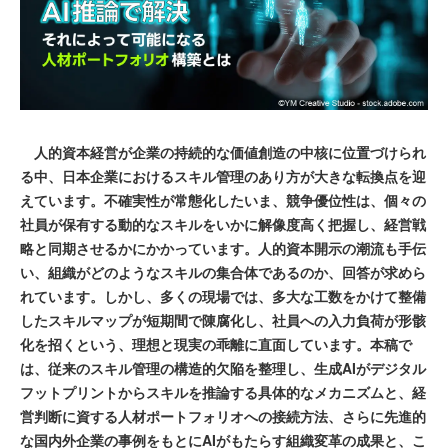
人的資本経営が企業の持続的な価値創造の中核に位置づけられ
る中、日本企業におけるスキル管理のあり方が大きな転換点を迎
えています。不確実性が常態化したいま、競争優位性は、個々の
社員が保有する動的なスキルをいかに解像度高く把握し、経営戦
略と同期させるかにかかっています。人的資本開示の潮流も手伝
い、組織がどのようなスキルの集合体であるのか、回答が求めら
れています。しかし、多くの現場では、多大な工数をかけて整備
したスキルマップが短期間で陳腐化し、社員への入力負荷が形骸
化を招くという、理想と現実の乖離に直面しています。本稿で
は、従来のスキル管理の構造的欠陥を整理し、生成AIがデジタル
フットプリントからスキルを推論する具体的なメカニズムと、経
営判断に資する人材ポートフォリオへの接続方法、さらに先進的
な国内外企業の事例をもとにAIがもたらす組織変革の成果と、こ