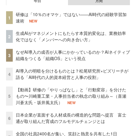
今日
月間
研修は「10％のオマケ」ではない——AI時代の経験学習加
1
速術
NEW
生成AIがマネジメントにもたらす本質的変化は、業務効率
2
化ではなく「メンバーへの向き合い方」
なぜAI導入の成否が人事にかかっているのか？AIネイティブ
3
組織をつくる「組織OS」という視点
AI導入の明暗を分けるものとは？松尾研究所×ビズリーチが
4
語る「AI時代の人的資本経営と人事の役割」
【動画】研修の「やりっぱなし」と「行動変容」を分けた
5
もの〜川崎重工業・人事担当者の執念の取り組み～（喜瀬
川蒼太氏・坂井風太氏）
NEW
日本企業が直面する人材成長の構造的な問題へ提言 富士
6
通が取り組んだ育成のフルモデルチェンジとは
全国の社員2400名が集い、笑顔と熱意を共有した1日