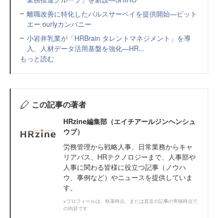
離職改善に特化したパルスサーベイを提供開始—ビット
エー ourlyカンパニー
小岩井乳業が「HRBrain タレントマネジメント」を導
入、人材データ活用基盤を強化—HR...
もっと読む
この記事の著者
HRzine編集部（エイチアールジンヘンシュ
ウブ）
労務管理から戦略人事、日常業務からキャ
リアパス、HRテクノロジーまで、人事部や
人事に関わる皆様に役立つ記事（ノウハ
ウ、事例など）やニュースを提供していま
す。
※プロフィールは、執筆時点、または直近の記事の寄稿時点で
の内容です