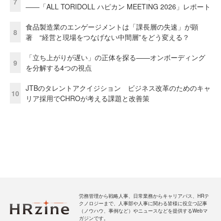
7
――「ALL TORIDOLL ハピカン MEETING 2026」レポート
食品製造業のエンゲージメントは「課長層の失速」が顕
8
著 “経営と現場をつなげない中間層”をどう変える？
「立ち上がりが遅い」の正体を探る——オンボーディング
9
を分解する4つの視点
JTBのタレントアクイジション ビジネス改革のためのキャ
10
リア採用でCHROが考える課題と改善策
労務管理から戦略人事、日常業務からキャリアパス、HRテ
クノロジーまで、人事部や人事に関わる皆様に役立つ記事
（ノウハウ、事例など）やニュースなどを提供するWebマ
ガジンです。