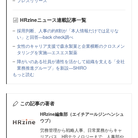
プレスリリース
HRzineニュース連載記事一覧
採用判断、人事の約8割が「本人情報だけでは足りな
い」と回答—back check調べ
女性のキャリア支援で森永製菓と企業横断のクロスメン
タリングを実施—エスエス製薬
障がいのある社員が適性を活かして組織を支える「全社
業務推進グループ」を新設—SHIRO
もっと読む
この記事の著者
HRzine編集部（エイチアールジンヘンシュ
ウブ）
労務管理から戦略人事、日常業務からキャ
リアパス、HRテクノロジーまで、人事部や