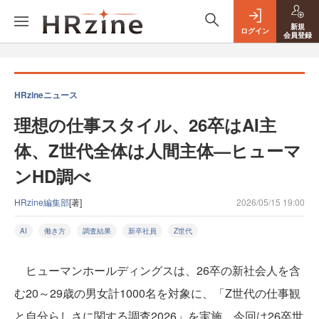
新規
ログイン
会員登録
HRzineニュース
理想の仕事スタイル、26卒はAI主
体、Z世代全体は人間主体—ヒューマ
ンHD調べ
HRzine編集部
[著]
2026/05/15 19:00
AI
働き方
調査結果
新卒社員
Z世代
ヒューマンホールディングスは、26卒の新社会人を含
む20～29歳の男女計1000名を対象に、「Z世代の仕事観
と自分らしさに関する調査2026」を実施。今回は26卒世