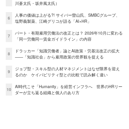
川蒼太氏・坂井風太氏）
人事の価値は上がる?! サイバー曽山氏、SMBCグループ、
6
塩野義製薬、江崎グリコが語る「AI×HR」
パート・有期雇用労働法の改正とは？ 2026年10月に変わる
7
「同一労働同一賃金ガイドライン」の内容
ドラッカー「知識労働者」論とAI政策・労基法改正の拡大
8
——「知識社会」から雇用政策の世界観を捉える
ジョブ型・スキル型の人材マネジメントはなぜ限界を迎え
9
るのか ケイパビリティ型との比較で読み解く違い
AI時代こそ「Humanity」を経営インフラへ 世界のHRリー
10
ダーが立ち返る組織と個人のあり方