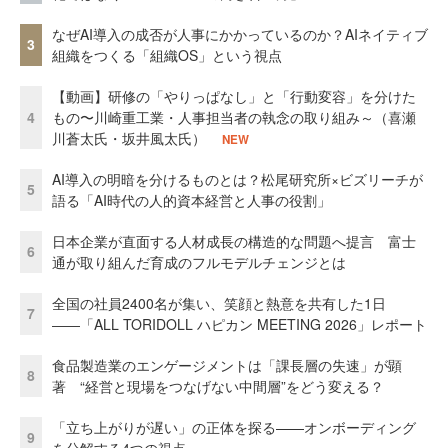
なぜAI導入の成否が人事にかかっているのか？AIネイティブ
3
組織をつくる「組織OS」という視点
【動画】研修の「やりっぱなし」と「行動変容」を分けた
4
もの〜川崎重工業・人事担当者の執念の取り組み～（喜瀬
川蒼太氏・坂井風太氏）
NEW
AI導入の明暗を分けるものとは？松尾研究所×ビズリーチが
5
語る「AI時代の人的資本経営と人事の役割」
日本企業が直面する人材成長の構造的な問題へ提言 富士
6
通が取り組んだ育成のフルモデルチェンジとは
全国の社員2400名が集い、笑顔と熱意を共有した1日
7
――「ALL TORIDOLL ハピカン MEETING 2026」レポート
食品製造業のエンゲージメントは「課長層の失速」が顕
8
著 “経営と現場をつなげない中間層”をどう変える？
「立ち上がりが遅い」の正体を探る——オンボーディング
9
を分解する4つの視点