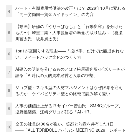
パート・有期雇用労働法の改正とは？ 2026年10月に変わる
4
「同一労働同一賃金ガイドライン」の内容
【動画】研修の「やりっぱなし」と「行動変容」を分けた
5
もの〜川崎重工業・人事担当者の執念の取り組み～（喜瀬
川蒼太氏・坂井風太氏）
1on1が空回りする理由——「投げ手」だけでは醸成されな
6
い、フィードバック文化のつくり方
AI導入の明暗を分けるものとは？松尾研究所×ビズリーチが
7
語る「AI時代の人的資本経営と人事の役割」
ジョブ型・スキル型の人材マネジメントはなぜ限界を迎え
8
るのか ケイパビリティ型との比較で読み解く違い
人事の価値は上がる?! サイバー曽山氏、SMBCグループ、
9
塩野義製薬、江崎グリコが語る「AI×HR」
全国の社員2400名が集い、笑顔と熱意を共有した1日
10
――「ALL TORIDOLL ハピカン MEETING 2026」レポート