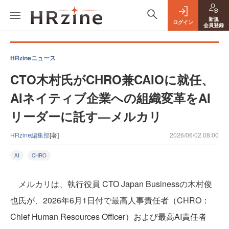
新規
ログイン
会員登録
HRzineニュース
CTO木村氏がCHRO兼CAIOに就任、
AIネイティブ企業への組織変革をAI
リーダーに託す—メルカリ
HRzine編集部
[著]
2026/06/02 08:00
AI
CHRO
メルカリは、執行役員 CTO Japan Businessの木村俊
也氏が、2026年6月1日付で最高人事責任者（CHRO：
Chief Human Resources Officer）および最高AI責任者