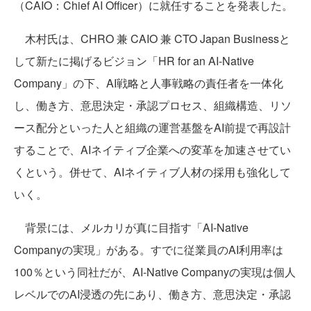
（CAIO：Chief AI Officer）に就任することを発表した。
木村氏は、CHRO 兼 CAIO 兼 CTO Japan Businessと
して新たに掲げるビジョン「HR for an AI-Native
Company」の下、AI戦略と人事戦略の責任者を一体化
し、働き方、意思決定・承認プロセス、組織構造、リソ
ース配分といった人と組織の運営基盤をAI前提で再設計
することで、AIネイティブ企業への変革を加速させてい
くという。併せて、AIネイティブ人材の採用も強化して
いく。
背景には、メルカリが真に目指す「AI-Native
Companyの実現」がある。すでに従業員のAI利用率は
100％という同社だが、AI-Native Companyの実現は個人
レベルでのAI浸透の先にあり、働き方、意思決定・承認