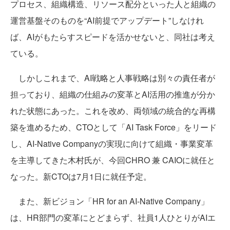
プロセス、組織構造、リソース配分といった人と組織の
運営基盤そのものを“AI前提でアップデート”しなけれ
ば、AIがもたらすスピードを活かせないと、同社は考え
ている。
しかしこれまで、AI戦略と人事戦略は別々の責任者が
担っており、組織の仕組みの変革とAI活用の推進が分か
れた状態にあった。これを改め、両領域の統合的な再構
築を進めるため、CTOとして「AI Task Force」をリード
し、AI-Native Companyの実現に向けて組織・事業変革
を主導してきた木村氏が、今回CHRO 兼 CAIOに就任と
なった。新CTOは7月1日に就任予定。
また、新ビジョン「HR for an AI-Native Company」
は、HR部門の変革にとどまらず、社員1人ひとりがAIエ