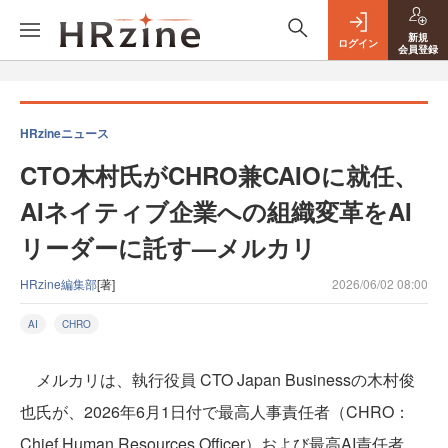
新規
ログイン
会員登録
HRzineニュース
CTO木村氏がCHRO兼CAIOに就任、
AIネイティブ企業への組織変革をAI
リーダーに託す—メルカリ
HRzine編集部
[著]
2026/06/02 08:00
AI
CHRO
メルカリは、執行役員 CTO Japan Businessの木村俊
也氏が、2026年6月1日付で最高人事責任者（CHRO：
Chief Human Resources Officer）および最高AI責任者