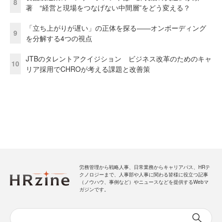
8
著 “経営と現場をつなげない中間層”をどう変える？
「立ち上がりが遅い」の正体を探る——オンボーディング
9
を分解する4つの視点
JTBのタレントアクイジション ビジネス改革のためのキャ
10
リア採用でCHROが考える課題と改善策
労務管理から戦略人事、日常業務からキャリアパス、HRテ
クノロジーまで、人事部や人事に関わる皆様に役立つ記事
（ノウハウ、事例など）やニュースなどを提供するWebマ
ガジンです。