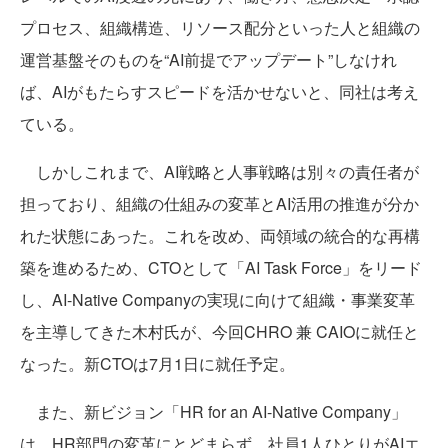
プロセス、組織構造、リソース配分といった人と組織の
運営基盤そのものを“AI前提でアップデート”しなけれ
ば、AIがもたらすスピードを活かせないと、同社は考え
ている。
しかしこれまで、AI戦略と人事戦略は別々の責任者が
担っており、組織の仕組みの変革とAI活用の推進が分か
れた状態にあった。これを改め、両領域の統合的な再構
築を進めるため、CTOとして「AI Task Force」をリード
し、AI-Native Companyの実現に向けて組織・事業変革
を主導してきた木村氏が、今回CHRO 兼 CAIOに就任と
なった。新CTOは7月1日に就任予定。
また、新ビジョン「HR for an AI-Native Company」
は、HR部門の変革にとどまらず、社員1人ひとりがAIエ