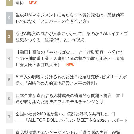
速術
NEW
生成AIがマネジメントにもたらす本質的変化は、業務効率
2
化ではなく「メンバーへの向き合い方」
なぜAI導入の成否が人事にかかっているのか？AIネイティブ
3
組織をつくる「組織OS」という視点
【動画】研修の「やりっぱなし」と「行動変容」を分けた
4
もの〜川崎重工業・人事担当者の執念の取り組み～（喜瀬
川蒼太氏・坂井風太氏）
NEW
AI導入の明暗を分けるものとは？松尾研究所×ビズリーチが
5
語る「AI時代の人的資本経営と人事の役割」
日本企業が直面する人材成長の構造的な問題へ提言 富士
6
通が取り組んだ育成のフルモデルチェンジとは
全国の社員2400名が集い、笑顔と熱意を共有した1日
7
――「ALL TORIDOLL ハピカン MEETING 2026」レポート
食品製造業のエンゲージメントは「課長層の失速」が顕