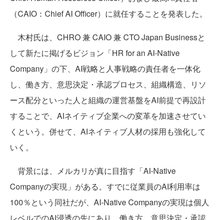
（CAIO：Chief AI Officer）に就任することを発表した。
木村氏は、CHRO 兼 CAIO 兼 CTO Japan Businessと
して新たに掲げるビジョン「HR for an AI-Native
Company」の下、AI戦略と人事戦略の責任者を一体化
し、働き方、意思決定・承認プロセス、組織構造、リソ
ース配分といった人と組織の運営基盤をAI前提で再設計
することで、AIネイティブ企業への変革を加速させてい
くという。併せて、AIネイティブ人材の採用も強化して
いく。
背景には、メルカリが真に目指す「AI-Native
Companyの実現」がある。すでに従業員のAI利用率は
100％という同社だが、AI-Native Companyの実現は個人
レベルでのAI浸透の先にあり、働き方、意思決定・承認