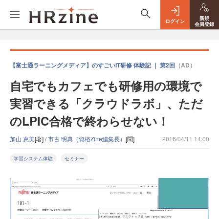
新規
ログイン
会員登録
【富士通ラーニングメディア】のすごいIT研修 体験記 ｜ 第2回
（AD）
自宅でもカフェでも研修用の環境で
実習できる「クラウドラボ」、ただ
のLPIC合格で終わらせない！
加山 恵美
[著] /
市古 明典（資格Zine編集長）
[聞]
2016/04/11 14:00
学習システム体験
セミナー