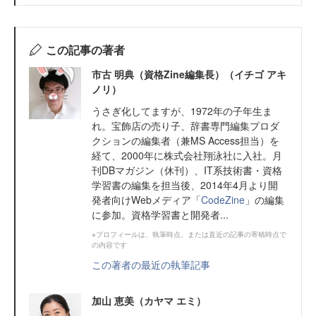
この記事の著者
市古 明典（資格Zine編集長）（イチゴ アキ
ノリ）
うさぎ化してますが、1972年の子年生ま
れ。宝飾店の売り子、辞書専門編集プロダ
クションの編集者（兼MS Access担当）を
経て、2000年に株式会社翔泳社に入社。月
刊DBマガジン（休刊）、IT系技術書・資格
学習書の編集を担当後、2014年4月より開
発者向けWebメディア「
CodeZine
」の編集
に参加。資格学習書と開発者...
※プロフィールは、執筆時点、または直近の記事の寄稿時点で
の内容です
この著者の最近の執筆記事
加山 恵美（カヤマ エミ）