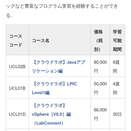
ッグなど豊富なプログラム実習を経験することができ
る。
価格
学習
コース
コース名
（税
可能
コード
別）
期間
【クラウドラボ】Javaアプ
80,000
8週
UCL02B
リケーション編
円
間
【クラウドラボ】LPIC
50,000
4週
UCL01B
Level1編
円
間
【クラウドラボ】
68,000
UCL01D
vSphere［V6.0］編
30日
円
（LabConnect）