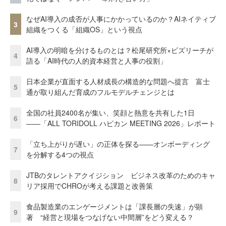
なぜAI導入の成否が人事にかかっているのか？AIネイティブ
3
組織をつくる「組織OS」という視点
AI導入の明暗を分けるものとは？松尾研究所×ビズリーチが
4
語る「AI時代の人的資本経営と人事の役割」
日本企業が直面する人材成長の構造的な問題へ提言 富士
5
通が取り組んだ育成のフルモデルチェンジとは
全国の社員2400名が集い、笑顔と熱意を共有した1日
6
――「ALL TORIDOLL ハピカン MEETING 2026」レポート
「立ち上がりが遅い」の正体を探る——オンボーディング
7
を分解する4つの視点
JTBのタレントアクイジション ビジネス改革のためのキャ
8
リア採用でCHROが考える課題と改善策
食品製造業のエンゲージメントは「課長層の失速」が顕
9
著 “経営と現場をつなげない中間層”をどう変える？