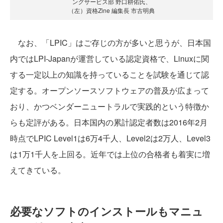
ングサービス部 野口耕佑氏、
（左）資格Zine 編集長 市古明典
なお、「LPIC」はご存じの方が多いと思うが、日本国
内ではLPI-Japanが運営している認定資格で、Linuxに関
する一定以上の知識を持っていることを試験を通じて認
定する。オープンソースソフトウェアの普及が広まって
おり、かつベンダーニュートラルで実践的という特徴か
らも定評がある。日本国内の累計認定者数は2016年2月
時点でLPIC Level1は6万4千人、Level2は2万人、Level3
は1万1千人を上回る。近年では上位の合格者も着実に増
えてきている。
必要なソフトのインストールもマニュ