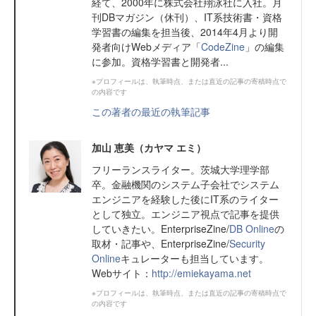
経て、2000年に株式会社翔泳社に入社。月
刊DBマガジン（休刊）、IT系技術書・資格
学習書の編集を担当後、2014年4月より開
発者向けWebメディア「
CodeZine
」の編集
に参加。資格学習書と開発者...
※プロフィールは、執筆時点、または直近の記事の寄稿時点で
の内容です
この著者の最近の執筆記事
加山 恵美（カヤマ エミ）
フリーランスライター。茨城大学理学部
卒。金融機関のシステム子会社でシステム
エンジニアを経験した後にIT系のライター
として独立。エンジニア視点で記事を提供
していきたい。EnterpriseZine/
DB Online
の
取材・記事や、EnterpriseZine/
Security
Online
キュレーターも担当しています。
Webサイト：
http://emiekayama.net
※プロフィールは、執筆時点、または直近の記事の寄稿時点で
の内容です