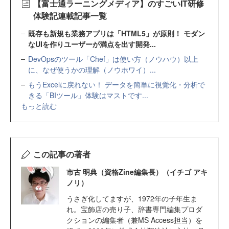
【富士通ラーニングメディア】のすごいIT研修
体験記連載記事一覧
既存も新規も業務アプリは「HTML5」が原則！ モダン
なUIを作りユーザーが満点を出す開発...
DevOpsのツール「Chef」は使い方（ノウハウ）以上
に、なぜ使うかの理解（ノウホワイ）...
もうExcelに戻れない！ データを簡単に視覚化・分析で
きる「BIツール」体験はマストです...
もっと読む
この記事の著者
市古 明典（資格Zine編集長）（イチゴ アキ
ノリ）
うさぎ化してますが、1972年の子年生ま
れ。宝飾店の売り子、辞書専門編集プロダ
クションの編集者（兼MS Access担当）を