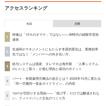
アクセスランキング
今日
月間
研修は「10％のオマケ」ではない——AI時代の経験学習加
1
速術
生成AIがマネジメントにもたらす本質的変化は、業務効率
2
化ではなく「メンバーへの向き合い方」
給与システムは国産、タレマネは海外製 「人事システム
3
のいいとこ取り」が進む理由と成功のポイント
パート・有期雇用労働法の改正とは？ 2026年10月に変わる
4
「同一労働同一賃金ガイドライン」の内容
1on1が空回りする理由——「投げ手」だけでは醸成されな
5
い、フィードバック文化のつくり方