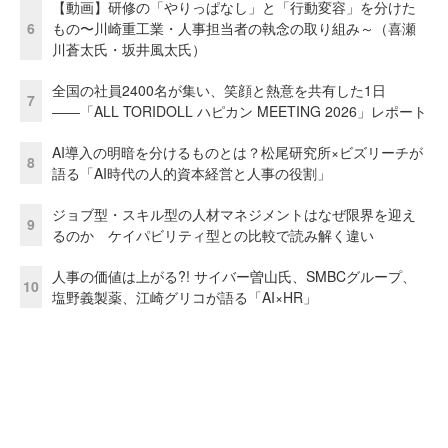
【動画】研修の「やりっぱなし」と「行動変容」を分けた
6
もの〜川崎重工業・人事担当者の執念の取り組み～（喜瀬
川蒼太氏・坂井風太氏）
全国の社員2400名が集い、笑顔と熱意を共有した1日
7
――「ALL TORIDOLL ハピカン MEETING 2026」レポート
AI導入の明暗を分けるものとは？松尾研究所×ビズリーチが
8
語る「AI時代の人的資本経営と人事の役割」
ジョブ型・スキル型の人材マネジメントはなぜ限界を迎え
9
るのか ケイパビリティ型との比較で読み解く違い
人事の価値は上がる?! サイバー曽山氏、SMBCグループ、
10
塩野義製薬、江崎グリコが語る「AI×HR」