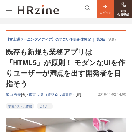
新規
ログイン
会員登録
【富士通ラーニングメディア】のすごいIT研修 体験記 ｜ 第5回
（AD）
既存も新規も業務アプリは
「HTML5」が原則！ モダンなUIを作
りユーザーが満点を出す開発者を目
指そう
加山 恵美
[著] /
市古 明典（資格Zine編集長）
[聞]
2016/11/02 14:00
学習システム体験
セミナー