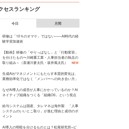
クセスランキング
今日
月間
研修は「10％のオマケ」ではない——AI時代の経
験学習加速術
【動画】研修の「やりっぱなし」と「行動変容」
を分けたもの〜川崎重工業・人事担当者の執念の
取り組み～（喜瀬川蒼太氏・坂井風太氏）
NEW
生成AIがマネジメントにもたらす本質的変化は、
業務効率化ではなく「メンバーへの向き合い方」
なぜAI導入の成否が人事にかかっているのか？AI
ネイティブ組織をつくる「組織OS」という視点
給与システムは国産、タレマネは海外製 「人事
システムのいいとこ取り」が進む理由と成功のポ
イント
AI導入の明暗を分けるものとは？松尾研究所×ビ