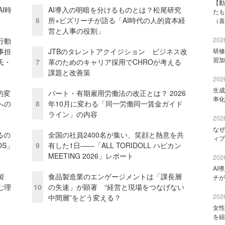
【動
I時
AI導入の明暗を分けるものとは？松尾研究
たも
6
所×ビズリーチが語る「AI時代の人的資本経
（喜
営と人事の役割」
2026
行動
事担
JTBのタレントアクイジション ビジネス改
研修
習加
氏・
7
革のためのキャリア採用でCHROが考える
課題と改善策
2026
生成
的変
パート・有期雇用労働法の改正とは？ 2026
率化
への
8
年10月に変わる「同一労働同一賃金ガイド
ライン」の内容
2026
なぜ
るの
全国の社員2400名が集い、笑顔と熱意を共
ィブ
OS」
9
有した1日――「ALL TORIDOLL ハピカン
MEETING 2026」レポート
2026
AI
外製
食品製造業のエンゲージメントは「課長層
チが
む理
10
の失速」が顕著 “経営と現場をつなげない
2026
中間層”をどう変える？
女性
を組