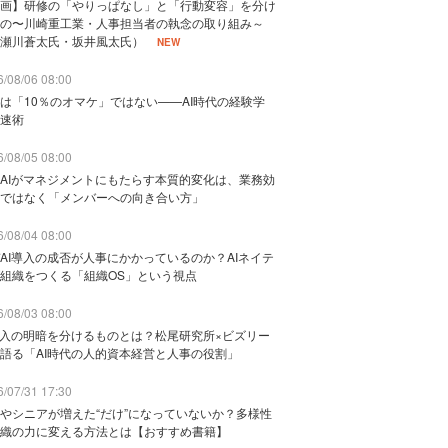
画】研修の「やりっぱなし」と「行動変容」を分け
の〜川崎重工業・人事担当者の執念の取り組み～
瀬川蒼太氏・坂井風太氏）
NEW
/08/06 08:00
は「10％のオマケ」ではない——AI時代の経験学
速術
/08/05 08:00
AIがマネジメントにもたらす本質的変化は、業務効
ではなく「メンバーへの向き合い方」
/08/04 08:00
AI導入の成否が人事にかかっているのか？AIネイテ
組織をつくる「組織OS」という視点
/08/03 08:00
導入の明暗を分けるものとは？松尾研究所×ビズリー
語る「AI時代の人的資本経営と人事の役割」
/07/31 17:30
やシニアが増えた“だけ”になっていないか？多様性
織の力に変える方法とは【おすすめ書籍】