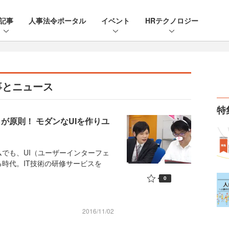
記事
人事法令ポータル
イベント
HRテクノロジー
事とニュース
特
が原則！ モダンなUIを作りユ
でも、UI（ユーザーインターフェ
時代。IT技術の研修サービスを
0
2016/11/02