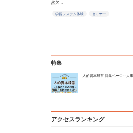
然欠...
学習システム体験
セミナー
特集
人的資本経営 特集ページ～人
アクセスランキング