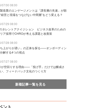
/07/30 08:00
製造業のエンゲージメントは「課長層の失速」が顕
“経営と現場をつなげない中間層”をどう変える？
/07/29 08:00
Bのタレントアクイジション ビジネス改革のための
リア採用でCHROが考える課題と改善策
/07/28 08:00
ち上がりが遅い」の正体を探る——オンボーディン
分解する4つの視点
/07/27 08:00
n1が空回りする理由——「投げ手」だけでは醸成さ
い、フィードバック文化のつくり方
新着記事一覧を見る
ベント