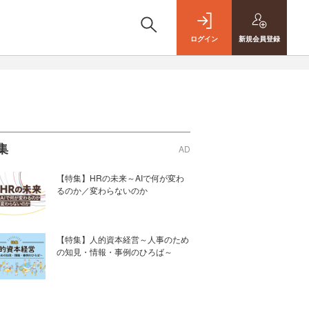
ログイン
新規
会員登録
集
AD
【特集】HRの未来～AIで何が変わ
るのか／変わらないのか
【特集】人的資本経営～人事のため
の知見・情報・事例のひろば～