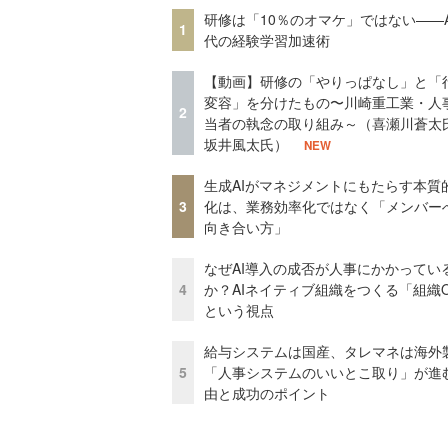
研修は「10％のオマケ」ではない——A
1
代の経験学習加速術
【動画】研修の「やりっぱなし」と「
変容」を分けたもの〜川崎重工業・人
2
当者の執念の取り組み～（喜瀬川蒼太
坂井風太氏）
NEW
生成AIがマネジメントにもたらす本質
3
化は、業務効率化ではなく「メンバー
向き合い方」
なぜAI導入の成否が人事にかかってい
4
か？AIネイティブ組織をつくる「組織
という視点
給与システムは国産、タレマネは海
5
「人事システムのいいとこ取り」が進
由と成功のポイント