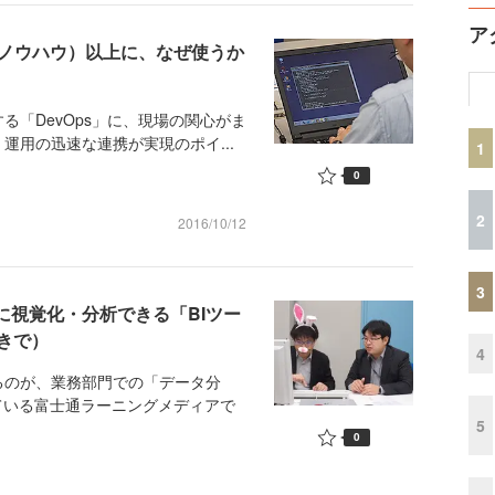
ア
方（ノウハウ）以上に、なぜ使うか
「DevOps」に、現場の関心がま
運用の迅速な連携が実現のポイ...
1
0
2
2016/10/12
3
単に視覚化・分析できる「BIツー
きで）
4
のが、業務部門での「データ分
ている富士通ラーニングメディアで
5
0