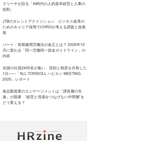
ズリーチが語る「AI時代の人的資本経営と人事の
役割」
JTBのタレントアクイジション ビジネス改革の
ためのキャリア採用でCHROが考える課題と改善
策
パート・有期雇用労働法の改正とは？ 2026年10
月に変わる「同一労働同一賃金ガイドライン」の
内容
全国の社員2400名が集い、笑顔と熱意を共有した
1日――「ALL TORIDOLL ハピカン MEETING
2026」レポート
食品製造業のエンゲージメントは「課長層の失
速」が顕著 “経営と現場をつなげない中間層”を
どう変える？