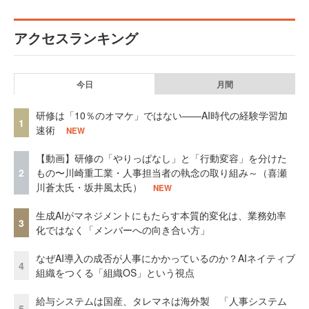
アクセスランキング
今日
月間
研修は「10％のオマケ」ではない——AI時代の経験学習加
1
速術
NEW
【動画】研修の「やりっぱなし」と「行動変容」を分けた
2
もの〜川崎重工業・人事担当者の執念の取り組み～（喜瀬
川蒼太氏・坂井風太氏）
NEW
生成AIがマネジメントにもたらす本質的変化は、業務効率
3
化ではなく「メンバーへの向き合い方」
なぜAI導入の成否が人事にかかっているのか？AIネイティブ
4
組織をつくる「組織OS」という視点
給与システムは国産、タレマネは海外製 「人事システム
5