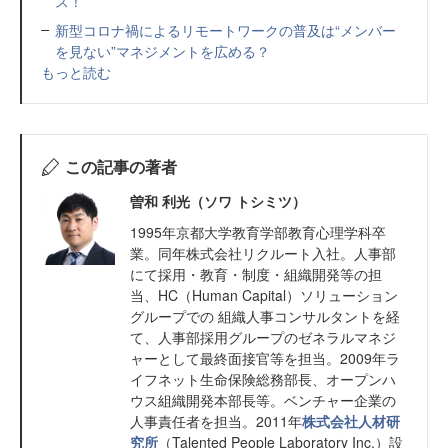
ス！
新型コロナ禍によるリモートワークの普及は“メンバー
を見ない”マネジメントを広める？
もっと読む
この記事の著者
曽和 利光（ソワ トシミツ）
1995年京都大学教育学部教育心理学科卒
業。同年株式会社リクルート入社。人事部
にて採用・教育・制度・組織開発等の担
当、HC（Human Capital）ソリューション
グループでの 組織人事コンサルタントを経
て、人事部採用グループのゼネラルマネジ
ャーとして最終面接官等を担当。2009年ラ
イフネット生命保険総務部長、オープンハ
ウス組織開発本部長等。ベンチャー企業の
人事責任者を担当。2011年
株式会社人材研
究所
（Talented People Laboratory Inc.）設