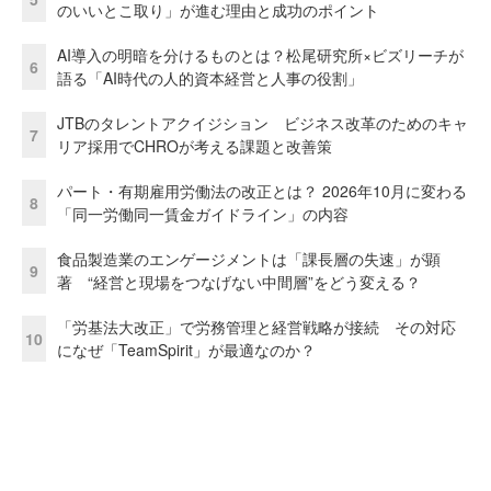
のいいとこ取り」が進む理由と成功のポイント
AI導入の明暗を分けるものとは？松尾研究所×ビズリーチが
6
語る「AI時代の人的資本経営と人事の役割」
JTBのタレントアクイジション ビジネス改革のためのキャ
7
リア採用でCHROが考える課題と改善策
パート・有期雇用労働法の改正とは？ 2026年10月に変わる
8
「同一労働同一賃金ガイドライン」の内容
食品製造業のエンゲージメントは「課長層の失速」が顕
9
著 “経営と現場をつなげない中間層”をどう変える？
「労基法大改正」で労務管理と経営戦略が接続 その対応
10
になぜ「TeamSpirit」が最適なのか？