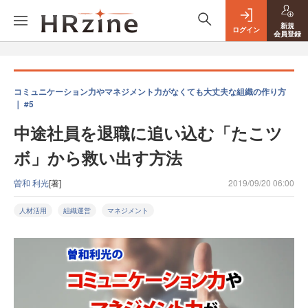
新規
ログイン
会員登録
コミュニケーション力やマネジメント力がなくても大丈夫な組織の作り方
｜ #5
中途社員を退職に追い込む「たこツ
ボ」から救い出す方法
曽和 利光
[著]
2019/09/20 06:00
人材活用
組織運営
マネジメント