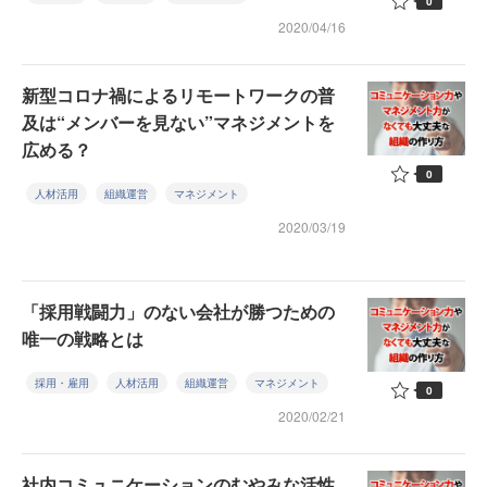
0
2020/04/16
新型コロナ禍によるリモートワークの普
及は“メンバーを見ない”マネジメントを
広める？
0
人材活用
組織運営
マネジメント
2020/03/19
「採用戦闘力」のない会社が勝つための
唯一の戦略とは
採用・雇用
人材活用
組織運営
マネジメント
0
2020/02/21
社内コミュニケーションのむやみな活性