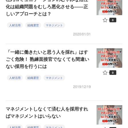
化は組織問題をむしろ悪化させる――正
しいアプローチとは？
0
人材活用
組織運営
マネジメント
2020/01/31
「一緒に働きたいと思う人を採れ」はす
ごく危険！ 熟練面接官でなくても間違い
ない採用を行うには
0
人材活用
組織運営
マネジメント
2019/12/19
マネジメントしなくて済む人を採用すれ
ばマネジメントはいらない
人材活用
組織運営
マネジメント