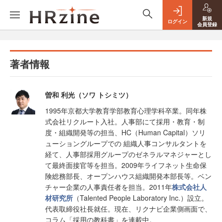
新規
ログイン
会員登録
著者情報
曽和 利光（ソワ トシミツ）
1995年京都大学教育学部教育心理学科卒業。同年株
式会社リクルート入社。人事部にて採用・教育・制
度・組織開発等の担当、HC（Human Capital）ソリ
ューショングループでの 組織人事コンサルタントを
経て、人事部採用グループのゼネラルマネジャーとし
て最終面接官等を担当。2009年ライフネット生命保
険総務部長、オープンハウス組織開発本部長等。ベン
チャー企業の人事責任者を担当。2011年
株式会社人
材研究所
（Talented People Laboratory Inc.）設立。
代表取締役社長就任。現在、リクナビ企業側画面で、
コラム「採用の教科書」を連載中。