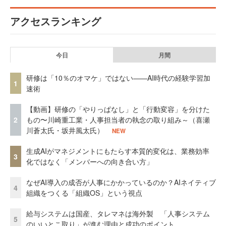
アクセスランキング
今日
月間
研修は「10％のオマケ」ではない——AI時代の経験学習加
1
速術
【動画】研修の「やりっぱなし」と「行動変容」を分けた
2
もの〜川崎重工業・人事担当者の執念の取り組み～（喜瀬
川蒼太氏・坂井風太氏）
NEW
生成AIがマネジメントにもたらす本質的変化は、業務効率
3
化ではなく「メンバーへの向き合い方」
なぜAI導入の成否が人事にかかっているのか？AIネイティブ
4
組織をつくる「組織OS」という視点
給与システムは国産、タレマネは海外製 「人事システム
5
のいいとこ取り」が進む理由と成功のポイント