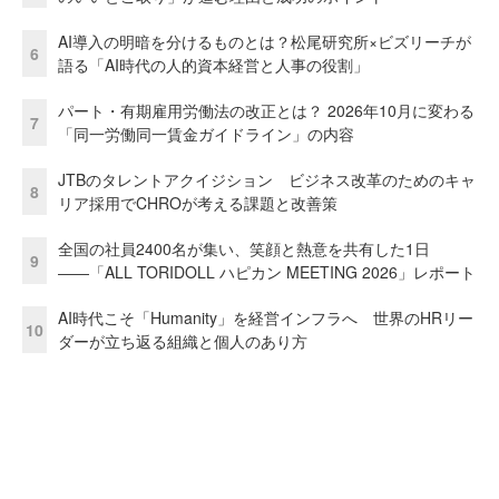
AI導入の明暗を分けるものとは？松尾研究所×ビズリーチが
6
語る「AI時代の人的資本経営と人事の役割」
パート・有期雇用労働法の改正とは？ 2026年10月に変わる
7
「同一労働同一賃金ガイドライン」の内容
JTBのタレントアクイジション ビジネス改革のためのキャ
8
リア採用でCHROが考える課題と改善策
全国の社員2400名が集い、笑顔と熱意を共有した1日
9
――「ALL TORIDOLL ハピカン MEETING 2026」レポート
AI時代こそ「Humanity」を経営インフラへ 世界のHRリー
10
ダーが立ち返る組織と個人のあり方