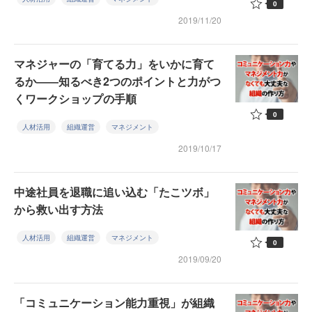
0
2019/11/20
マネジャーの「育てる力」をいかに育て
るか――知るべき2つのポイントと力がつ
くワークショップの手順
0
人材活用
組織運営
マネジメント
2019/10/17
中途社員を退職に追い込む「たこツボ」
から救い出す方法
人材活用
組織運営
マネジメント
0
2019/09/20
「コミュニケーション能力重視」が組織