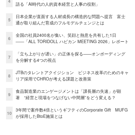
4
語る「AI時代の人的資本経営と人事の役割」
日本企業が直面する人材成長の構造的な問題へ提言 富士
5
通が取り組んだ育成のフルモデルチェンジとは
全国の社員2400名が集い、笑顔と熱意を共有した1日
6
――「ALL TORIDOLL ハピカン MEETING 2026」レポート
「立ち上がりが遅い」の正体を探る——オンボーディング
7
を分解する4つの視点
JTBのタレントアクイジション ビジネス改革のためのキャ
8
リア採用でCHROが考える課題と改善策
食品製造業のエンゲージメントは「課長層の失速」が顕
9
著 “経営と現場をつなげない中間層”をどう変える？
3年間で案件数4倍というギフティのCorporate Gift MUFG
10
が採用したBtoE施策とは