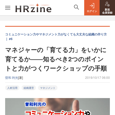
新規
ログイン
会員登録
コミュニケーション力やマネジメント力がなくても大丈夫な組織の作り方
｜ #6
マネジャーの「育てる力」をいかに
育てるか――知るべき2つのポイン
トと力がつくワークショップの手順
曽和 利光
[著]
2019/10/17 06:00
人材活用
組織運営
マネジメント