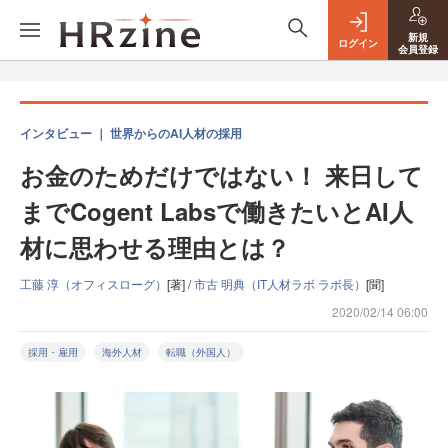
新規
ログイン
会員登録
インタビュー ｜ 世界からのAI人材の採用
お金のためだけではない！ 来日して
までCogent Labsで働きたいとAI人
材に思わせる理由とは？
工藤 淳（オフィスローグ）
[著] /
市古 明典（IT人材ラボ ラボ長）
[聞]
2020/02/14 06:00
採用・雇用
海外人材
転職（外国人）