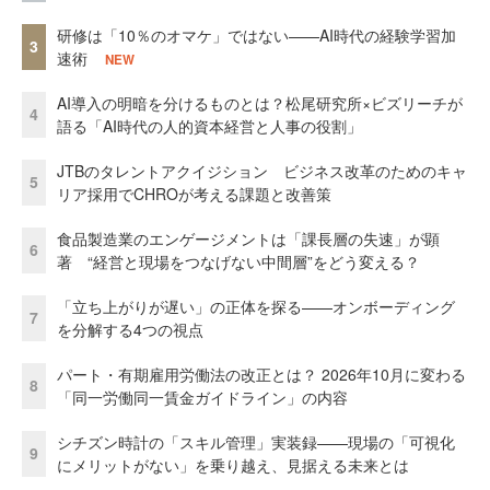
研修は「10％のオマケ」ではない——AI時代の経験学習加
3
速術
NEW
AI導入の明暗を分けるものとは？松尾研究所×ビズリーチが
4
語る「AI時代の人的資本経営と人事の役割」
JTBのタレントアクイジション ビジネス改革のためのキャ
5
リア採用でCHROが考える課題と改善策
食品製造業のエンゲージメントは「課長層の失速」が顕
6
著 “経営と現場をつなげない中間層”をどう変える？
「立ち上がりが遅い」の正体を探る——オンボーディング
7
を分解する4つの視点
パート・有期雇用労働法の改正とは？ 2026年10月に変わる
8
「同一労働同一賃金ガイドライン」の内容
シチズン時計の「スキル管理」実装録——現場の「可視化
9
にメリットがない」を乗り越え、見据える未来とは