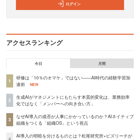
ログイン
アクセスランキング
今日
月間
研修は「10％のオマケ」ではない——AI時代の経験学習加
1
速術
NEW
生成AIがマネジメントにもたらす本質的変化は、業務効率
2
化ではなく「メンバーへの向き合い方」
なぜAI導入の成否が人事にかかっているのか？AIネイティブ
3
組織をつくる「組織OS」という視点
AI導入の明暗を分けるものとは？松尾研究所×ビズリーチが
4