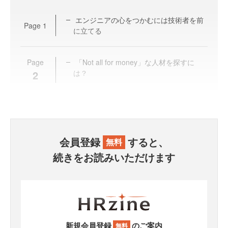
エンジニアの心をつかむには技術者を前
Page
1
に立てる
Page
「Not all for money」な人材を探すに
2
は？
会員登録
すると、
無料
続きをお読みいただけます
新規会員登録
のご案内
無料