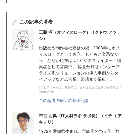
この記事の著者
工藤 淳（オフィスローグ）（クドウ アツ
シ）
出版社や制作会社勤務の後、2003年にオフ
ィスローグとして独立。もともと文系なが
ら、なぜか現在はICTビジネスライター／編
集者として営業中。 得意分野はエンタープ
ライズ系ソリューションの導入事例からタ
イアップなど広告系、書籍まで幅広く。
※プロフィールは、執筆時点、または直近の記事の寄稿時点で
の内容です
この著者の最近の執筆記事
市古 明典（IT人材ラボ ラボ長）（イチゴ ア
キノリ）
1972年愛知県生まれ。宝飾店の売り子、辞