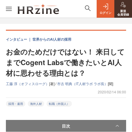
新規
ログイン
会員登録
インタビュー ｜ 世界からのAI人材の採用
お金のためだけではない！ 来日して
までCogent Labsで働きたいとAI人
材に思わせる理由とは？
工藤 淳（オフィスローグ）
[著] /
市古 明典（IT人材ラボ ラボ長）
[聞]
2020/02/14 06:00
採用・雇用
海外人材
転職（外国人）
目次