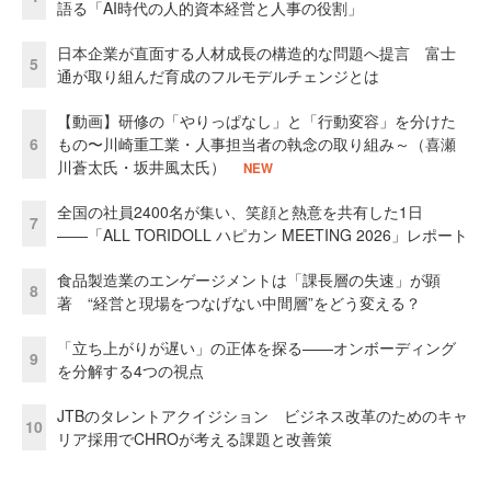
語る「AI時代の人的資本経営と人事の役割」
日本企業が直面する人材成長の構造的な問題へ提言 富士
5
通が取り組んだ育成のフルモデルチェンジとは
【動画】研修の「やりっぱなし」と「行動変容」を分けた
6
もの〜川崎重工業・人事担当者の執念の取り組み～（喜瀬
川蒼太氏・坂井風太氏）
NEW
全国の社員2400名が集い、笑顔と熱意を共有した1日
7
――「ALL TORIDOLL ハピカン MEETING 2026」レポート
食品製造業のエンゲージメントは「課長層の失速」が顕
8
著 “経営と現場をつなげない中間層”をどう変える？
「立ち上がりが遅い」の正体を探る——オンボーディング
9
を分解する4つの視点
JTBのタレントアクイジション ビジネス改革のためのキャ
10
リア採用でCHROが考える課題と改善策