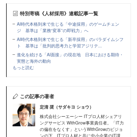
特別寄稿《人材採用》連載記事一覧
AI時代本格到来で生じる「中途採用」のゲームチェン
ジ 基準は「業務“変革”の即戦力」へ
AI時代本格到来で生じる「新卒採用」のパラダイムシフ
ト 基準は「批判的思考力と学習アジリテ...
進化を続ける「AI面接」の現在地 日本における期待・
実態と海外の動向
もっと読む
この記事の著者
定清 奨（サダキヨ ショウ）
株式会社シーエーシー ITプロ人材シェアリ
ングサービス WithGrow事業責任者。「IT力
の偏在をなくす」というWithGrowのビジョ
ンの下、ITプロ人材と共に中小企業のIT課