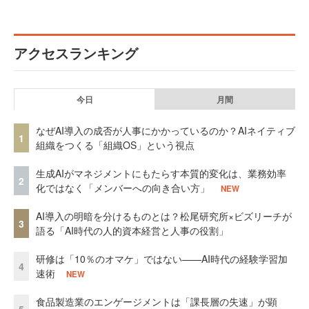
アクセスランキング
今日
月間
なぜAI導入の成否が人事にかかっているのか？AIネイティブ
1
組織をつくる「組織OS」という視点
生成AIがマネジメントにもたらす本質的変化は、業務効率
2
化ではなく「メンバーへの向き合い方」
NEW
AI導入の明暗を分けるものとは？松尾研究所×ビズリーチが
3
語る「AI時代の人的資本経営と人事の役割」
研修は「10％のオマケ」ではない——AI時代の経験学習加
4
速術
NEW
食品製造業のエンゲージメントは「課長層の失速」が顕
5