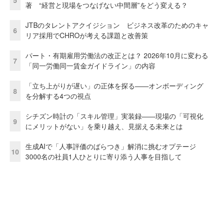
著 “経営と現場をつなげない中間層”をどう変える？
JTBのタレントアクイジション ビジネス改革のためのキャ
6
リア採用でCHROが考える課題と改善策
パート・有期雇用労働法の改正とは？ 2026年10月に変わる
7
「同一労働同一賃金ガイドライン」の内容
「立ち上がりが遅い」の正体を探る——オンボーディング
8
を分解する4つの視点
シチズン時計の「スキル管理」実装録——現場の「可視化
9
にメリットがない」を乗り越え、見据える未来とは
生成AIで「人事評価のばらつき」解消に挑むオプテージ
10
3000名の社員1人ひとりに寄り添う人事を目指して