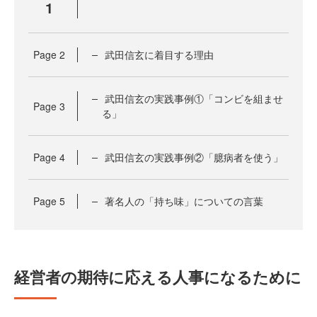
1
Page
2
武田信玄に着目する理由
武田信玄の実践事例①「コンビを組ませ
Page
3
る」
Page
4
武田信玄の実践事例②「臆病者を使う」
Page
5
著名人の「持ち味」についての言葉
経営者の期待に応える人事になるために