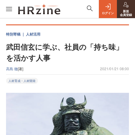
新規
ログイン
会員登録
特別寄稿 ｜ 人材活用
武田信玄に学ぶ、社員の「持ち味」
を活かす人事
高島 徹
[著]
2021/01/21 08:00
人材育成・人材開発