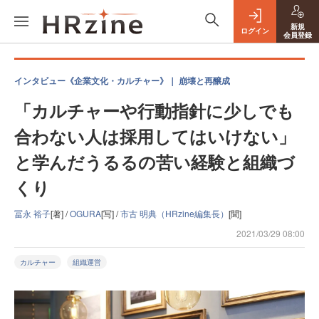
新規
ログイン
会員登録
インタビュー《企業文化・カルチャー》｜ 崩壊と再醸成
「カルチャーや行動指針に少しでも
合わない人は採用してはいけない」
と学んだうるるの苦い経験と組織づ
くり
冨永 裕子
[著] /
OGURA
[写] /
市古 明典（HRzine編集長）
[聞]
2021/03/29 08:00
カルチャー
組織運営