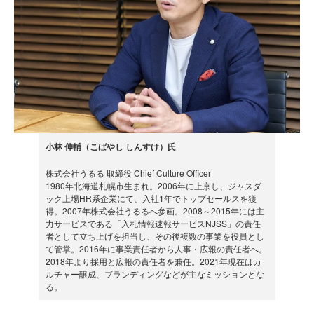
小林 伸輔（こばやし しんすけ）氏
株式会社うるる 取締役 Chief Culture Officer
1980年北海道札幌市生まれ。2006年に上京し、ジャスダ
ック上場HR系企業にて、入社1年でトップセールスを獲
得。2007年株式会社うるるへ参画。2008～2015年には主
力サービスである「入札情報速報サービスNJSS」の責任
者として立ち上げを担当し、その後複数の事業を役員とし
て管掌。2016年に事業責任者から人事・広報の責任者へ。
2018年より採用と広報の責任者を兼任。2021年現在はカ
ルチャー醸成、ブランディングなどが主なミッションとな
る。