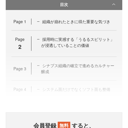
目次
Page
1
組織が崩れたときに得た重要な気づき
Page
採用時に実感する「うるるスピリット」
2
が浸透していることの価値
シナプス組織の確立で進めるカルチャー
Page
3
醸成
Page
4
システム面だけでなくソフト面も整備
会員登録
すると、
無料