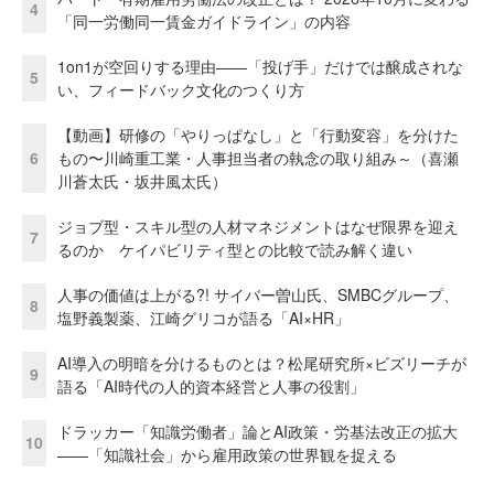
4
「同一労働同一賃金ガイドライン」の内容
1on1が空回りする理由——「投げ手」だけでは醸成されな
5
い、フィードバック文化のつくり方
【動画】研修の「やりっぱなし」と「行動変容」を分けた
6
もの〜川崎重工業・人事担当者の執念の取り組み～（喜瀬
川蒼太氏・坂井風太氏）
ジョブ型・スキル型の人材マネジメントはなぜ限界を迎え
7
るのか ケイパビリティ型との比較で読み解く違い
人事の価値は上がる?! サイバー曽山氏、SMBCグループ、
8
塩野義製薬、江崎グリコが語る「AI×HR」
AI導入の明暗を分けるものとは？松尾研究所×ビズリーチが
9
語る「AI時代の人的資本経営と人事の役割」
ドラッカー「知識労働者」論とAI政策・労基法改正の拡大
10
——「知識社会」から雇用政策の世界観を捉える