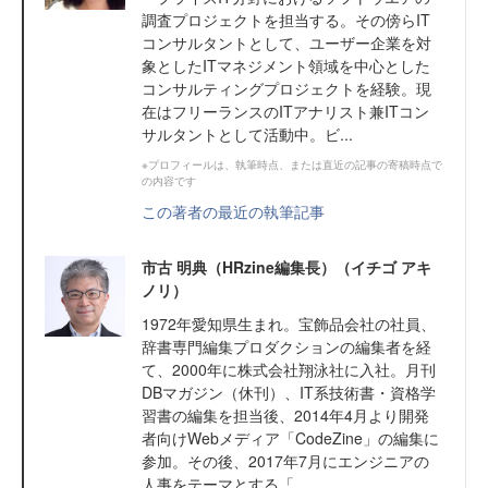
調査プロジェクトを担当する。その傍らIT
コンサルタントとして、ユーザー企業を対
象としたITマネジメント領域を中心とした
コンサルティングプロジェクトを経験。現
在はフリーランスのITアナリスト兼ITコン
サルタントとして活動中。ビ...
※プロフィールは、執筆時点、または直近の記事の寄稿時点で
の内容です
この著者の最近の執筆記事
市古 明典（HRzine編集長）（イチゴ アキ
ノリ）
1972年愛知県生まれ。宝飾品会社の社員、
辞書専門編集プロダクションの編集者を経
て、2000年に株式会社翔泳社に入社。月刊
DBマガジン（休刊）、IT系技術書・資格学
習書の編集を担当後、2014年4月より開発
者向けWebメディア「CodeZine」の編集に
参加。その後、2017年7月にエンジニアの
人事をテーマとする「...