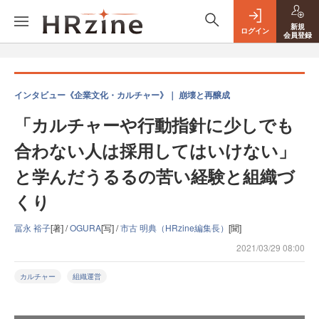
新規
ログイン
会員登録
インタビュー《企業文化・カルチャー》｜ 崩壊と再醸成
「カルチャーや行動指針に少しでも
合わない人は採用してはいけない」
と学んだうるるの苦い経験と組織づ
くり
冨永 裕子
[著] /
OGURA
[写] /
市古 明典（HRzine編集長）
[聞]
2021/03/29 08:00
カルチャー
組織運営